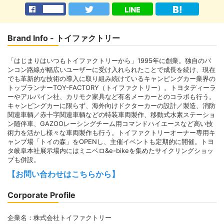
Brand Info - トイファクトリー
「はじまりはいつもトイファクトリーから」1995年に創業。独自のバ
ンコン路線が幅広いユーザーに受け入れられたことで成長を続け、現在
でも革新的な技術の導入に取り組み続けているキャンピングカー業界の
トップランナーTOY-FACTORY（トイファクトリー）。トヨタディーラ
ーやアルパイン社、カリモク家具など有名メーカーとのコラボも行う。
キャンピングカーに限らず、海外向けドクターカーの設計／製造、消防
関連車輌／赤十字関連車輌などの特装車両製作、移動式水素ステーショ
ン随伴車、GAZOOレーシングチーム用コマンドハイエースなど高い技
術力を活かし様々な車両製作も行う。トイファクトリーオーナー専用キ
ャンプ場「トイの森」をOPENし、主催イベントも定期的に開催。トヨ
タ岐阜本社展示場内にはミニベロ&e-bikeを集めたサイクリングショッ
プも併設。
【お問い合わせはこちらから】
Corporate Profile
企業名：株式会社トイファクトリー