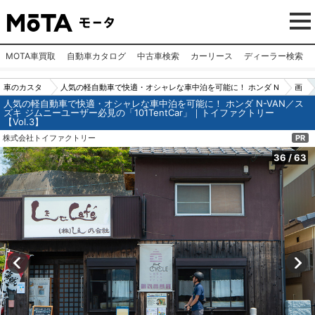
MOTA車買取
自動車カタログ
中古車検索
カーリース
ディーラー検索
車のカスタ
人気の軽自動車で快適・オシャレな車中泊を可能に！ ホンダ N
画
人気の軽自動車で快適・オシャレな車中泊を可能に！ ホンダ N-VAN／ス
ムパーツ
-VAN／スズキ ジムニーユーザー必見の「101TentCar」｜トイ
像
ズキ ジムニーユーザー必見の「101TentCar」｜トイファクトリー
【Vol.3】
（カー用
ファクトリー【Vol.3】
N
株式会社トイファクトリー
PR
品）
o.
36
36
/
63