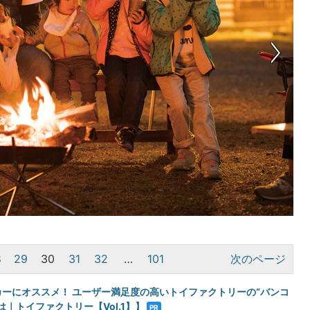
8
29
30
31
32
…
101
次のページ
カーにオススメ！ ユーザー満足度の高いトイファクトリーの“バンコ
は｜トイファクトリー【Vol.1】】
PR