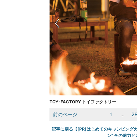
TOY-FACTORY トイファクトリー
前のページ
1
…
2
記事に戻る【[PR]はじめてのキャンピング
ン” その魅力と