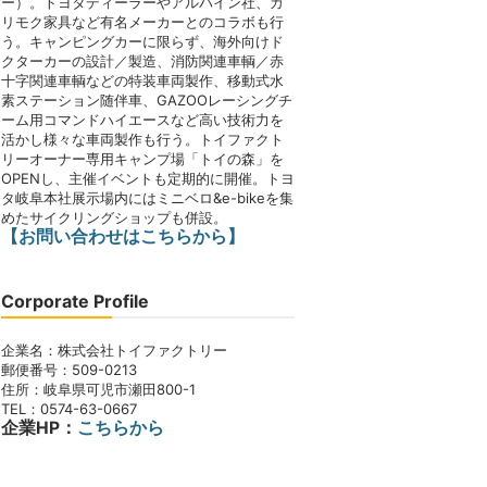
ー）。トヨタディーラーやアルパイン社、カ
リモク家具など有名メーカーとのコラボも行
う。キャンピングカーに限らず、海外向けド
クターカーの設計／製造、消防関連車輌／赤
十字関連車輌などの特装車両製作、移動式水
素ステーション随伴車、GAZOOレーシングチ
ーム用コマンドハイエースなど高い技術力を
活かし様々な車両製作も行う。トイファクト
リーオーナー専用キャンプ場「トイの森」を
OPENし、主催イベントも定期的に開催。トヨ
タ岐阜本社展示場内にはミニベロ&e-bikeを集
めたサイクリングショップも併設。
【お問い合わせはこちらから】
Corporate Profile
企業名：株式会社トイファクトリー
郵便番号：509-0213
住所：岐阜県可児市瀬田800-1
TEL：0574-63-0667
企業HP：
こちらから