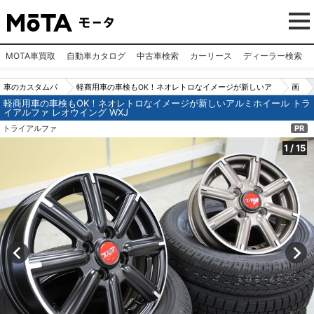
MOTA車買取
自動車カタログ
中古車検索
カーリース
ディーラー検索
車のカスタムパ
軽商用車の車検もOK！ネオレトロなイメージが新しいア
画
軽商用車の車検もOK！ネオレトロなイメージが新しいアルミホイール トラ
ーツ（カー用
ルミホイール トライアルファ レオウイング WXJ
像
イアルファ レオウイング WXJ
品）
No.
トライアルファ
PR
1
1
/
15