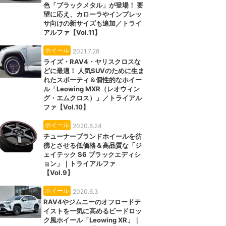
色「ブラックメタル」が登場！ 要
望に応え、カローラやインプレッ
サ向けの新サイズも追加／トライ
アルファ【Vol.11】
ホイール
2021.7.28
ライズ・RAV4・ヤリスクロスな
どに最適！ 人気SUVのために生ま
れたスポーティ＆個性的なホイー
ル「Leowing MXR（レオウィン
グ・エムクロス）」／トライアル
ファ【Vol.10】
ホイール
2020.6.24
チューナーブランドホイールを彷
彿とさせる低価格＆高品質な「ジ
ェイテック S6 ブラックエディシ
ョン」｜トライアルファ
【Vol.9】
ホイール
2020.6.3
RAV4やジムニーのオフロードテ
イストを一気に高めるビードロッ
ク風ホイール「Leowing XR」｜