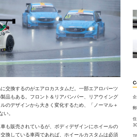
C
品に交換するのがエアロカスタムだ。一部エアロパーツ
の製品もある。フロント＆リアバンパー、リアウイング
企
マルのデザインから大きく変化するため、「ノーマル＋
郵
ない。
住
3
ム車も販売されているが、ボディデザインにホイールの
を交換している車両であれば、ホイールカスタムは必須
T