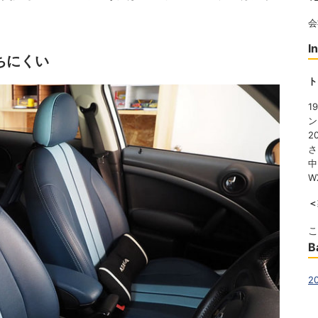
会
I
ちにくい
ト
1
ン
2
さ
中
W
＜
こ
B
2