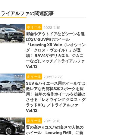
トライアルファの関連記事
ホイール
2023.4.19
都会やアウトドアなどシーンを選
ばないSUV向けホイール
「Leowing XR Vale（レオウィン
グ・クロス・ヴェイル）」が登
場！ RAV4やデリカD:5、ジムニ
ーなどにマッチ／トライアルファ
Vol.13
ホイール
2022.12.27
SUV＆ハイエース用ホイールでは
激レアな円筒状8本スポークを採
用！ 往年の名作ホイールを彷彿と
させる「レオウイング クロス・グ
ラッド80」／トライアルファ
Vol.12
ホイール
2021.9.16
質の高さ×コスパの良さで人気の
ホイール「Leowing FM9」に新