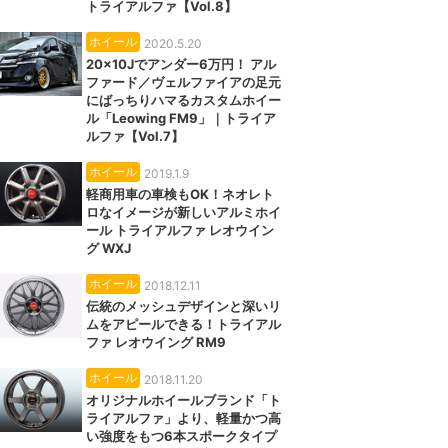
トライアルファ【Vol.8】
ホイール
2020.5.20
20×10Jでアンダー6万円！ アル
ファード／ヴェルファイアの足元
にばっちりハマるカスタムホイー
ル「Leowing FM9」｜トライア
ルファ【Vol.7】
ホイール
2019.1.9
軽商用車の車検もOK！ネオレト
ロなイメージが新しいアルミホイ
ール トライアルファ レオウイン
グ WXJ
ホイール
2018.12.11
伝統のメッシュデザインと深いリ
ムをアピールできる！トライアル
ファ レオウイング RM9
ホイール
2018.11.20
オリジナルホイールブランド「ト
ライアルファ」より、軽量かつ高
い強度をもつ6本スポークタイプ