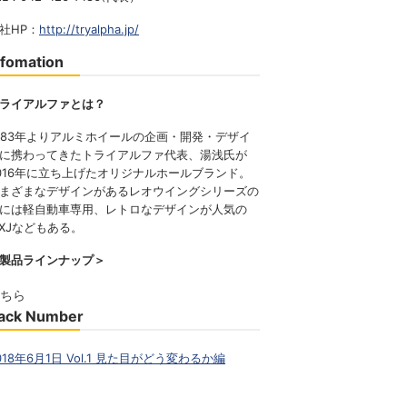
社HP：
http://tryalpha.jp/
nfomation
ライアルファとは？
983年よりアルミホイールの企画・開発・デザイ
に携わってきたトライアルファ代表、湯浅氏が
016年に立ち上げたオリジナルホールブランド。
まざまなデザインがあるレオウイングシリーズの
には軽自動車専用、レトロなデザインが人気の
XJなどもある。
製品ラインナップ＞
ちら
ack Number
018年6月1日 Vol.1 見た目がどう変わるか編