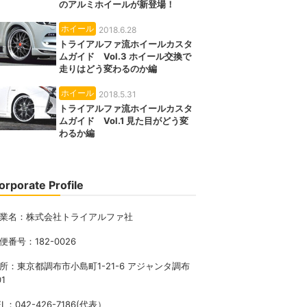
のアルミホイールが新登場！
ホイール
2018.6.28
トライアルファ流ホイールカスタ
ムガイド Vol.3 ホイール交換で
走りはどう変わるのか編
ホイール
2018.5.31
トライアルファ流ホイールカスタ
ムガイド Vol.1 見た目がどう変
わるか編
orporate Profile
業名：株式会社トライアルファ社
便番号：182-0026
所：東京都調布市小島町1-21-6 アジャンタ調布
01
EL：042-426-7186(代表）