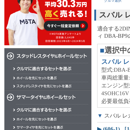
クルマ選択
スバル 
適合する2D
ィ DBA-
■
選択中
スバル 
型式:DBA-B
車両総重量
エンジン型
4SOHC16V
必要最低負荷
▼
スバル レガ
▶ (606-1