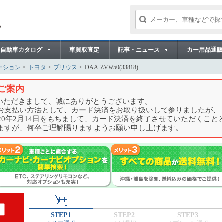
自動車カタログ
車買取査定
記事・ニュース
カー用品通
ーション
トヨタ
プリウス
DAA-ZVW50(33818)
ご案内
用いただきまして、誠にありがとうございます。
お支払い方法として、カード決済をお取り扱いして参りましたが、
20年2月14日をもちまして、カード決済を終了させていただくこと
ますが、何卒ご理解賜りますようお願い申し上げます。
STEP1
STEP2
STEP3