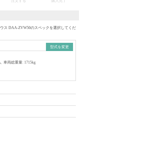
注文する
購入完了
ス DAA-ZVW50のスペックを選択してくだ
型式を変更
人
車両総重量:
1715kg