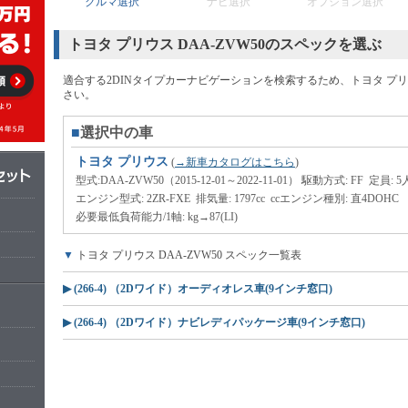
クルマ選択
ナビ選択
オプション選択
トヨタ プリウス DAA-ZVW50のスペックを選ぶ
適合する2DINタイプカーナビゲーションを検索するため、トヨタ プリウ
さい。
■
選択中の車
トヨタ プリウス
(
→新車カタログはこちら
)
型式:DAA-ZVW50（2015-12-01～2022-11-01）
駆動方式:
FF
定員:
5
エンジン型式:
2ZR-FXE
排気量:
1797cc
ccエンジン種別:
直4DOHC
必要最低負荷能力/1軸:
kg→87(LI)
▼
トヨタ プリウス DAA-ZVW50 スペック一覧表
▶ (266-4) （2Dワイド）オーディオレス車(9インチ窓口)
▶ (266-4) （2Dワイド）ナビレディパッケージ車(9インチ窓口)