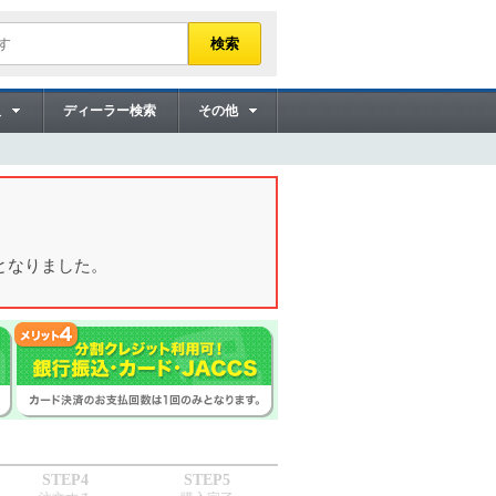
販
ディーラー検索
その他
となりました。
STEP4
STEP5