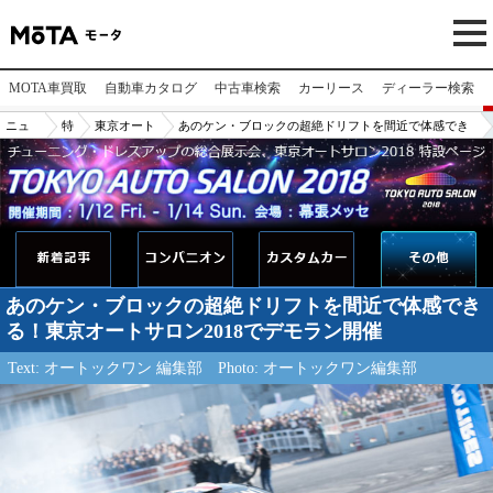
MOTA車買取
自動車カタログ
中古車検索
カーリース
ディーラー検索
ニュ
特
東京オート
あのケン・ブロックの超絶ドリフトを間近で体感でき
ース/
集
サロン2018
る！東京オートサロン2018でデモラン開催
記事
あのケン・ブロックの超絶ドリフトを間近で体感でき
る！東京オートサロン2018でデモラン開催
Text: オートックワン 編集部
Photo: オートックワン編集部