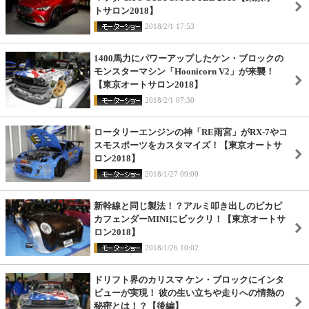
トサロン2018】
2018/2/1 17:53
1400馬力にパワーアップしたケン・ブロックの
モンスターマシン「Hoonicorn V2」が来襲！
【東京オートサロン2018】
2018/2/1 07:30
ロータリーエンジンの神「RE雨宮」がRX-7やコ
スモスポーツをカスタマイズ！【東京オートサ
ロン2018】
2018/1/27 09:00
新幹線と同じ製法！？アルミ叩き出しのピカピ
カフェンダーMINIにビックリ！【東京オートサ
ロン2018】
2018/1/26 10:02
ドリフト界のカリスマ ケン・ブロックにインタ
ビューが実現！ 彼の生い立ちや走りへの情熱の
秘密とは！？【後編】