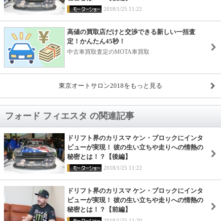
2018/1/25 11:22
高値の買取店だけと交渉できる新しい一括査
定！かんたん45秒！
中古車買取査定のMOTA車買取
東京オートサロン2018をもっと見る
フォード フィエスタ の関連記事
ドリフト界のカリスマ ケン・ブロックにインタ
ビューが実現！ 彼の生い立ちや走りへの情熱の
秘密とは！？【後編】
2018/1/25 11:22
ドリフト界のカリスマ ケン・ブロックにインタ
ビューが実現！ 彼の生い立ちや走りへの情熱の
秘密とは！？【前編】
2018/1/25 11:20