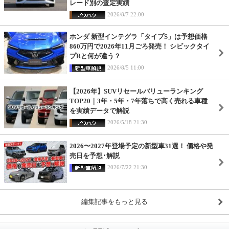
レード別の査定実績
2026/8/7 22:00
ホンダ 新型インテグラ「タイプS」は予想価格
860万円で2026年11月ごろ発売！ シビックタイ
プRと何が違う？
2026/8/5 11:00
【2026年】SUVリセールバリューランキング
TOP20｜3年・5年・7年落ちで高く売れる車種
を実績データで解説
2026/5/18 21:30
2026〜2027年登場予定の新型車31選！ 価格や発
売日を予想･解説
2026/7/22 21:30
編集記事をもっと見る