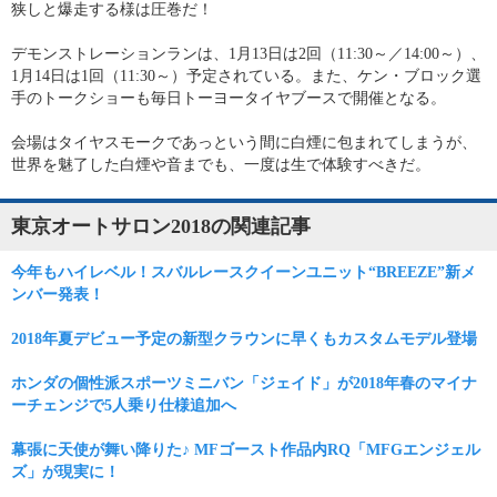
狭しと爆走する様は圧巻だ！
デモンストレーションランは、1月13日は2回（11:30～／14:00～）、
1月14日は1回（11:30～）予定されている。また、ケン・ブロック選
手のトークショーも毎日トーヨータイヤブースで開催となる。
会場はタイヤスモークであっという間に白煙に包まれてしまうが、
世界を魅了した白煙や音までも、一度は生で体験すべきだ。
東京オートサロン2018の関連記事
今年もハイレベル！スバルレースクイーンユニット“BREEZE”新メ
ンバー発表！
2018年夏デビュー予定の新型クラウンに早くもカスタムモデル登場
ホンダの個性派スポーツミニバン「ジェイド」が2018年春のマイナ
ーチェンジで5人乗り仕様追加へ
幕張に天使が舞い降りた♪ MFゴースト作品内RQ「MFGエンジェル
ズ」が現実に！