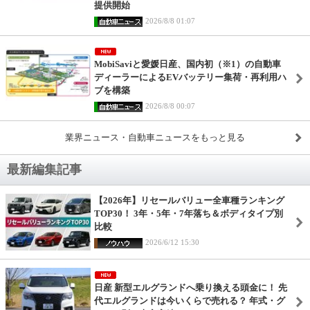
提供開始
2026/8/8 01:07
MobiSaviと愛媛日産、国内初（※1）の自動車
ディーラーによるEVバッテリー集荷・再利用ハ
ブを構築
2026/8/8 00:07
業界ニュース・自動車ニュースをもっと見る
最新編集記事
【2026年】リセールバリュー全車種ランキング
TOP30！ 3年・5年・7年落ち＆ボディタイプ別
比較
2026/6/12 15:30
日産 新型エルグランドへ乗り換える頭金に！ 先
代エルグランドは今いくらで売れる？ 年式・グ