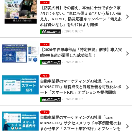
【防災の日】その備え、本当に十分ですか？家
だけじゃない。"車にも備える"という新しい備
え方。KEIYO、防災応援キャンペーン「備えあ
れば憂いなし」を8月7日より開催
2026/8/8 02:07
【2026年 自動車部品「特定技能」解禁】導入実
績600名超が証明した成功法則！
2026/8/8 01:07
自動車業界のマーケティングAI社員「cars
MANAGER」経営成長と課題改善を可視化レポ
ート「スマートKPI」オプションを提供開始
2026/8/8 01:07
自動車業界のマーケティングAI社員「cars
MANAGER」サクセスメソッドや事例活用のお
まかせ集客「スマート集客代行」オプションを