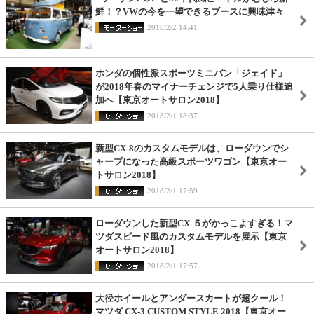
鮮！？VWの今を一望できるブースに興味津々
2018/2/2 14:41
ホンダの個性派スポーツミニバン「ジェイド」
が2018年春のマイナーチェンジで5人乗り仕様追
加へ【東京オートサロン2018】
2018/2/1 18:37
新型CX-8のカスタムモデルは、ローダウンでシ
ャープになった高級スポーツワゴン【東京オー
トサロン2018】
2018/2/1 17:59
ローダウンした新型CX-５がかっこよすぎる！マ
ツダスピード風のカスタムモデルを展示【東京
オートサロン2018】
2018/2/1 17:57
大径ホイールとアンダースカートが超クール！
マツダ CX-3 CUSTOM STYLE 2018【東京オー