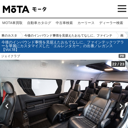
MOTA車買取
自動車カタログ
中古車検索
カーリース
ディーラー検索
車のカスタ
今後のインバウンド事情を見据えたおもてなしに、ファインテ
画
今後のインバウンド事情を見据えたおもてなしに、ファインテックツアラ
ムパーツ
ックツアラーを華麗にカスタマイズした「エルレンタカー」の
像
ーを華麗にカスタマイズした「エルレンタカー」の出番／レガンス
【Vol.18】
（カー用
出番／レガンス【Vol.18】
N
ジェイクラブ
PR
品）
o.
22
22
/
23