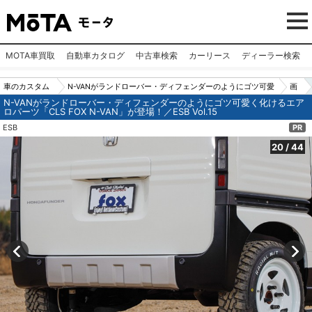
MOTA車買取
自動車カタログ
中古車検索
カーリース
ディーラー検索
車のカスタム
N-VANがランドローバー・ディフェンダーのようにゴツ可愛
画
N-VANがランドローバー・ディフェンダーのようにゴツ可愛く化けるエア
パーツ（カー
く化けるエアロパーツ「CLS FOX N-VAN」が登場！／ESB V
像
ロパーツ「CLS FOX N-VAN」が登場！／ESB Vol.15
用品）
ol.15
No.
ESB
PR
20
20
/
44