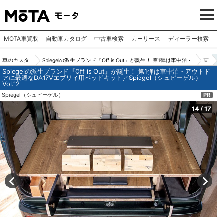
MOTA車買取
自動車カタログ
中古車検索
カーリース
ディーラー検索
車のカスタ
Spiegelの派生ブランド『Off is Out』が誕生！ 第1弾は車中泊・
画
Spiegelの派生ブランド『Off is Out』が誕生！ 第1弾は車中泊・アウトド
ムパーツ
アウトドアに最適なDA17Vエブリイ用ベッドキット／Spiegel
像
アに最適なDA17Vエブリイ用ベッドキット／Spiegel（シュピーゲル）
Vol.12
（カー用
（シュピーゲル）Vol.12
N
Spiegel（シュピーゲル）
PR
品）
o.1
4
14
/
17