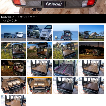
DA17Vエブリイ用ベッドキット
シュピーゲル