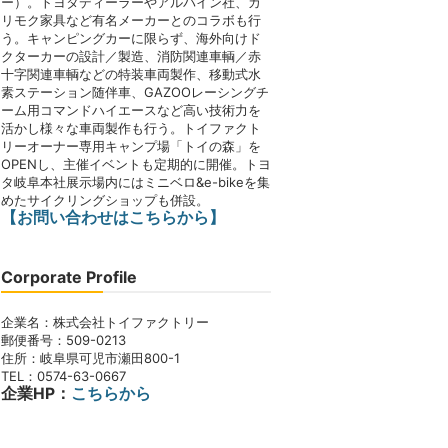
ー）。トヨタディーラーやアルパイン社、カ
リモク家具など有名メーカーとのコラボも行
う。キャンピングカーに限らず、海外向けド
クターカーの設計／製造、消防関連車輌／赤
十字関連車輌などの特装車両製作、移動式水
素ステーション随伴車、GAZOOレーシングチ
ーム用コマンドハイエースなど高い技術力を
活かし様々な車両製作も行う。トイファクト
リーオーナー専用キャンプ場「トイの森」を
OPENし、主催イベントも定期的に開催。トヨ
タ岐阜本社展示場内にはミニベロ&e-bikeを集
めたサイクリングショップも併設。
【お問い合わせはこちらから】
Corporate Profile
企業名：株式会社トイファクトリー
郵便番号：509-0213
住所：岐阜県可児市瀬田800-1
TEL：0574-63-0667
企業HP：
こちらから