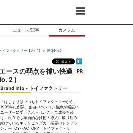
ニュース/記事
カスタム
イファクトリー【Vol.2】
画像No.2
イエースの弱点を補い快適
PR
 2 )
Brand Info - トイファクトリー
「はじまりはいつもトイファクトリーから」
1995年に創業。独自のバンコン路線が幅広い
ユーザーに受け入れられたことで成長を続
け、現在でも革新的な技術の導入に取り組み
続けているキャンピングカー業界のトップラ
ンナーTOY-FACTORY（トイファクトリ