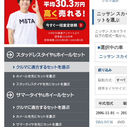
クルマ選択
ニッサン ス
ットを選ぶ
ニッサン スカイラ
以下の型式一覧から
■
選択中の車
ニッサン スカ
絞り込み
駆動方式:
すべて
標準タイヤサイズ:
年式/型式
駆
2006-11-01 ～ 201
DBA-NV36
4WD