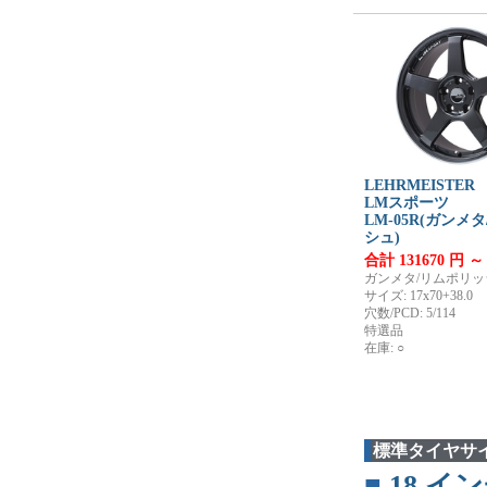
LEHRMEISTER
LMスポーツ
LM-05R(ガンメ
シュ)
合計 131670 円 ～
ガンメタ/リムポリッ
サイズ: 17x70+38.0
穴数/PCD: 5/114
特選品
在庫: ○
標準タイヤサ
■
18
イン