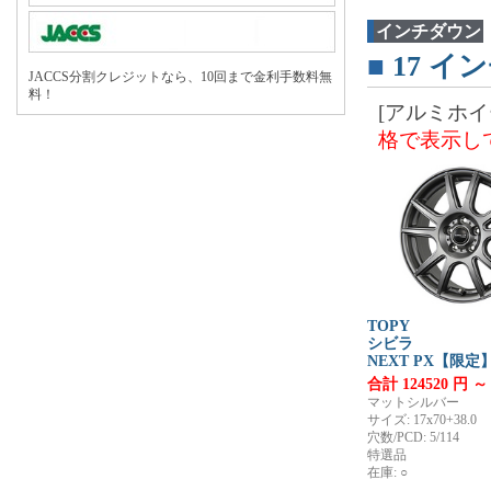
インチダウン
■
17
イン
JACCS分割クレジットなら、10回まで金利手数料無
料！
[アルミホイ
格で表示し
TOPY
シビラ
NEXT PX【限定
合計 124520 円 ～
マットシルバー
サイズ: 17x70+38.0
穴数/PCD: 5/114
特選品
在庫: ○