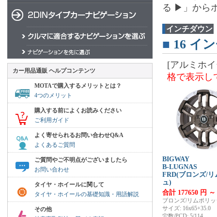
る ▶」から
インチダウン
■
16
イン
[アルミホイ
カー用品通販 ヘルプコンテンツ
格で表示し
MOTAで購入するメリットとは？
4つのメリット
購入する前によくお読みください
ご利用ガイド
よく寄せられるお問い合わせQ&A
よくあるご質問
BIGWAY
ご質問やご不明点がございましたら
B-LUGNAS
お問い合わせ
FRD(ブロンズ/
ュ)
タイヤ・ホイールに関して
合計 177650 円 ～
タイヤ・ホイールの基礎知識・用語解説
ブロンズ/リムポリッ
サイズ: 16x65+35.0
その他
穴数/PCD: 5/114