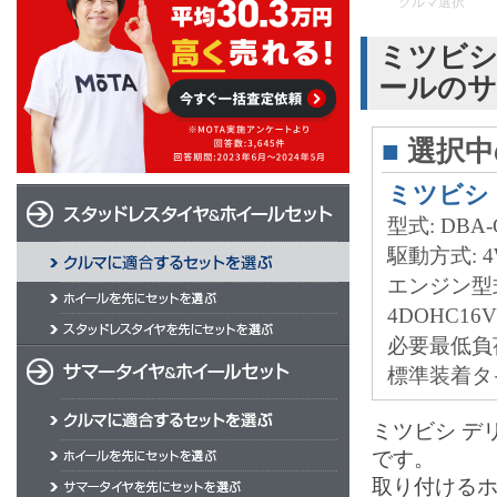
クルマ選択
ミツビシ
ールの
■
選択中
ミツビシ
型式: DBA-
駆動方式: 
エンジン型式:
4DOHC16
必要最低負荷能力
標準装着タイヤ
ミツビシ デ
です。
取り付ける