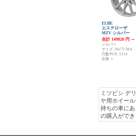
ELBE
エステローザ
MZV シルバー
合計 149820 円 ～
シルバー
サイズ: 18x75+38.0
穴数/PCD: 5/114
在庫: ○
ミツビシ デリ
ヤ用ホイール
持ちの車にあ
の購入ができ