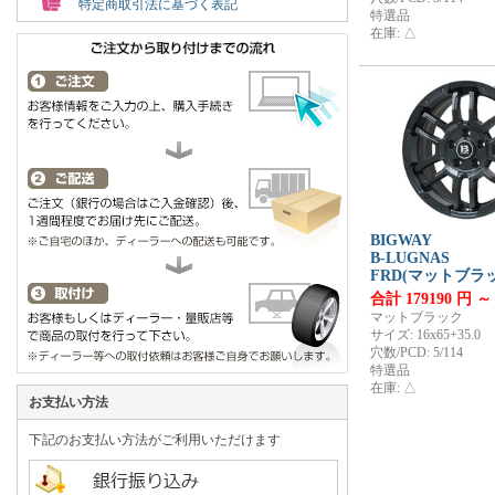
特定商取引法に基づく表記
特選品
在庫: △
BIGWAY
B-LUGNAS
FRD(マットブラ
合計 179190 円 ～
マットブラック
サイズ: 16x65+35.0
穴数/PCD: 5/114
特選品
在庫: △
お支払い方法
下記のお支払い方法がご利用いただけます