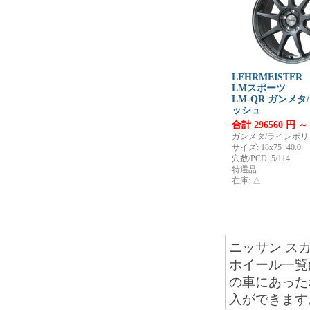
LEHRMEISTER
LMスポーツ
LM-QR ガンメ
ッシュ
合計 296560 円 ～
ガンメタ/ラインポ
サイズ: 18x75+40.0
穴数/PCD: 5/114
特選品
在庫: △
ニッサン スカ
ホイール一覧
の車にあった
入ができます