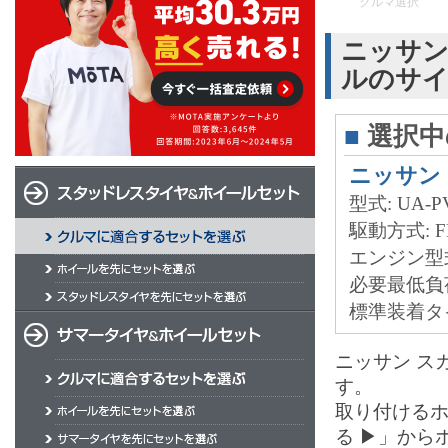
クルマ選択
ニッサン
ルのサ
■
選択中
ニッサン
型式: UA-PV
駆動方式: F
エンジン型式:
必要最低負荷能力
標準装着タイヤ
ニッサン ス
す。
取り付ける
る ▶」から