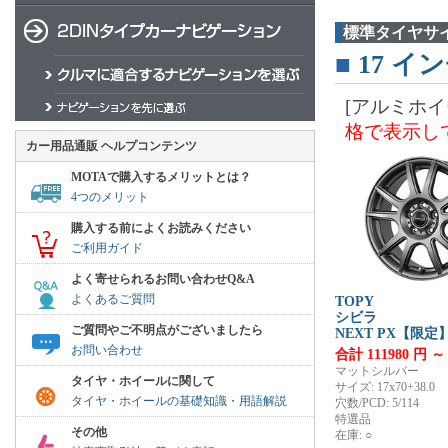
標準タイヤサ
■
17
イン
[アルミホイ
格で表示し
カー用品通販 ヘルプコンテンツ
MOTAで購入するメリットとは？
4つのメリット
購入する前によくお読みください
ご利用ガイド
よく寄せられるお問い合わせQ&A
よくあるご質問
TOPY
シビラ
ご質問やご不明点がございましたら
NEXT PX【限定
お問い合わせ
合計 111980 円 ～
マットシルバー
タイヤ・ホイールに関して
サイズ: 17x70+38.0
タイヤ・ホイールの基礎知識・用語解説
穴数/PCD: 5/114
特選品
その他
在庫: ○