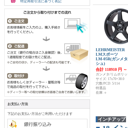
特定商取引法に基づく表記
LEHRMEISTER
LMスポーツ
LM-05R(ガンメ
シュ)
合計 118910 円 ～
ガンメタ/リムポリッ
サイズ: 17x70+38.0
穴数/PCD: 5/114
特選品
在庫: ○
お支払い方法
下記のお支払い方法がご利用いただけます
インチアップ