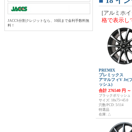
■
18
イン
[アルミホイ
格で表示し
JACCS分割クレジットなら、10回まで金利手数料無
料！
PREMIX
プレミックス
アマルフィV Jr
ッシュ)
合計 276540 円 ～
ブラックポリッシュ
サイズ: 18x75+45.0
穴数/PCD: 5/114
特選品
在庫: △