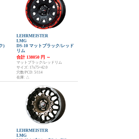
LEHRMEISTER
LMG
ク)
DS-10 マットブラック/レッド
リム
合計 138050 円 ～
マットブラック/レッドリム
サイズ: 17x75+42.0
穴数/PCD: 5/114
在庫: △
LEHRMEISTER
LMG