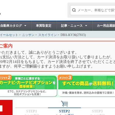
自動車カタログ
車買取査定
記事・ニュース
カー用品通
ホイールセット
ニッサン
スカイライン
DBA-KV36(27615)
ご案内
用いただきまして、誠にありがとうございます。
お支払い方法として、カード決済をお取り扱いして参りましたが、
20年2月14日をもちまして、カード決済を終了させていただくこと
ますが、何卒ご理解賜りますようお願い申し上げます。
STEP1
STEP2
STEP3