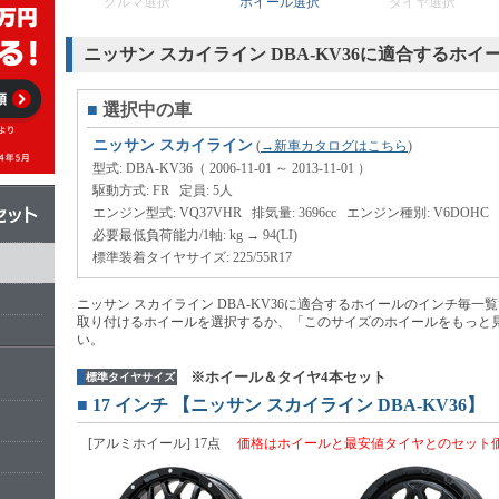
クルマ選択
ホイール選択
タイヤ選択
ニッサン スカイライン DBA-KV36に適合するホ
■
選択中の車
ニッサン スカイライン
(
→新車カタログはこちら
)
型式: DBA-KV36（ 2006-11-01 ～ 2013-11-01 ）
駆動方式: FR 定員: 5人
エンジン型式: VQ37VHR 排気量: 3696cc エンジン種別: V6DOHC
必要最低負荷能力/1軸: kg → 94(LI)
標準装着タイヤサイズ: 225/55R17
ニッサン スカイライン DBA-KV36に適合するホイールのインチ毎一
取り付けるホイールを選択するか、「このサイズのホイールをもっと見
い。
※ホイール＆タイヤ4本セット
標準タイヤサイズ
■
17
インチ 【ニッサン スカイライン DBA-KV36】
[アルミホイール] 17点
価格はホイールと最安値タイヤとのセット