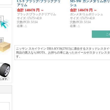
CS-9 ブラック/ブラッククリ
MS-9W ガンメタリムポ
アリム
シュ
合計 140470 円 ～
合計 140470 円 ～
ブラック/ブラッククリアリム
ガンメタ/リムポリッシュ
サイズ: 17x75+42.0
サイズ: 17x75+42.0
穴数/PCD: 5/114
穴数/PCD: 5/114
在庫: △
在庫: △
こ
ニッサン スカイライン DBA-KV36(27615)に適合するスタッドレ
用品の購入ならMOTA。お持ちの車にあったホイールやスタッドレス
す。