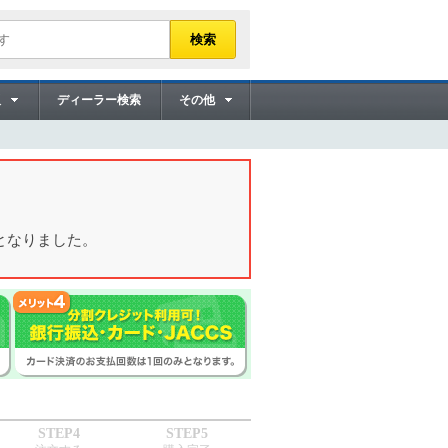
販
ディーラー検索
その他
となりました。
STEP4
STEP5