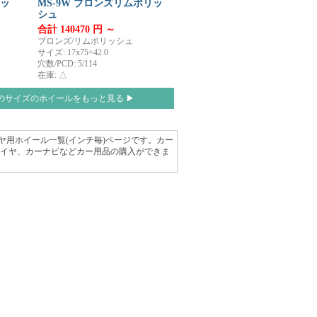
リッ
MS-9W ブロンズリムポリッ
シュ
合計 140470 円 ～
ブロンズ/リムポリッシュ
サイズ: 17x75+42.0
穴数/PCD: 5/114
在庫: △
のサイズのホイールをもっと見る ▶
スタイヤ用ホイール一覧(インチ毎)ページです。カー
タイヤ、カーナビなどカー用品の購入ができま