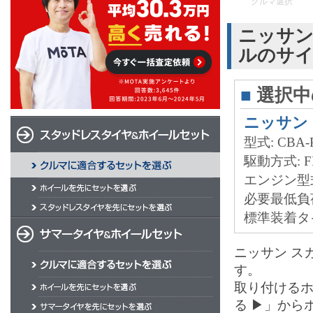
クルマ選択
ニッサン
ルのサ
■
選択中
ニッサン
型式: CBA-P
駆動方式: F
エンジン型式:
必要最低負荷能力
標準装着タイヤ
ニッサン ス
す。
取り付ける
る ▶」から