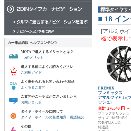
標準タイヤサ
■
18
イン
[アルミホイ
格で表示し
カー用品通販 ヘルプコンテンツ
MOTAで購入するメリットとは？
4つのメリット
購入する前によくお読みください
ご利用ガイド
よく寄せられるお問い合わせQ&A
よくあるご質問
PREMIX
プレミックス
ご質問やご不明点がございましたら
アマルフィV Jr
ッシュ)
お問い合わせ
合計 276540 円 ～
タイヤ・ホイールに関して
ブラックポリッシュ
タイヤ・ホイールの基礎知識・用語解説
サイズ: 18x75+45.0
穴数/PCD: 5/114
その他
特選品