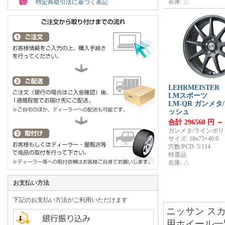
在庫: △
特定商取引法に基づく表記
LEHRMEISTER
LMスポーツ
LM-QR ガンメ
ッシュ
合計 296560 円 ～
ガンメタ/ラインポ
サイズ: 18x75+40.0
穴数/PCD: 5/114
特選品
在庫: △
お支払い方法
下記のお支払い方法がご利用いただけます
ニッサン スカ
用ホイール一