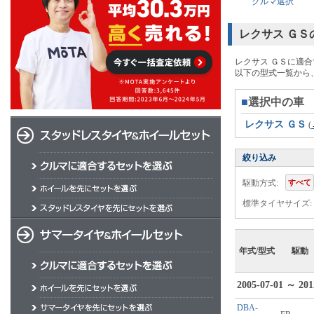
クルマ選択
レクサス Ｇ
レクサス ＧＳに適合
以下の型式一覧から
■
選択中の車
レクサス ＧＳ
(
絞り込み
駆動方式:
すべて
標準タイヤサイズ:
年式/型式
駆動
2005-07-01 ～ 201
DBA-