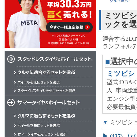
クルマ選択
ミツビシ
ックを
適合する2D
ランフォルテ
■
選択中
ミツビシ
型式:DBA-C
人
車両総重
エンジン型
必要最低負荷
▼
ミツビシ 
▶ (437)