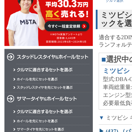
クルマ選択
ミツビシ
ックを
適合する2D
ランフォルテ
■
選択中
ミツビシ
型式:DBA-C
車両総重量
エンジン型
必要最低負荷
▼
ミツビシ 
▶ (437)