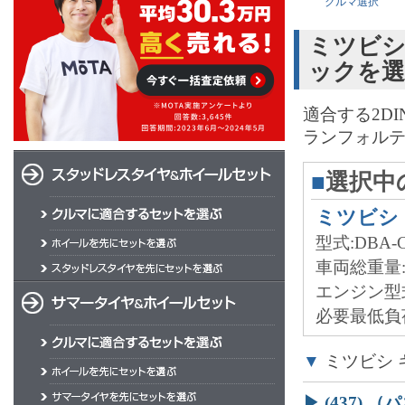
クルマ選択
ミツビシ
ックを
適合する2D
ランフォルテ
■
選択中
ミツビシ
型式:DBA-C
車両総重量
エンジン型
必要最低負荷
▼
ミツビシ 
▶ (437)