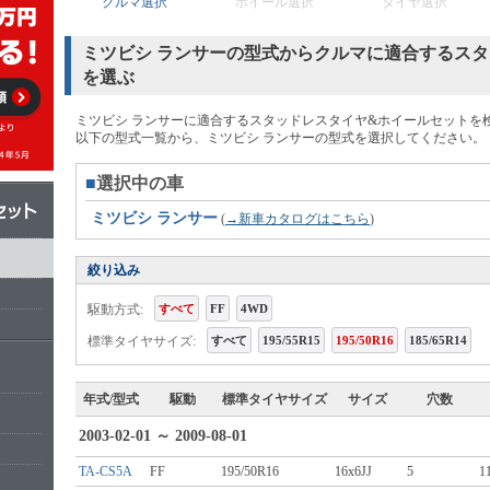
クルマ選択
ホイール選択
タイヤ選択
ミツビシ ランサーの型式からクルマに適合するス
を選ぶ
ミツビシ ランサーに適合するスタッドレスタイヤ&ホイールセットを
以下の型式一覧から、ミツビシ ランサーの型式を選択してください。
■
選択中の車
ミツビシ ランサー
(
→新車カタログはこちら
)
絞り込み
駆動方式:
すべて
FF
4WD
標準タイヤサイズ:
すべて
195/55R15
195/50R16
185/65R14
年式/型式
駆動
標準タイヤサイズ
サイズ
穴数
2003-02-01 ～ 2009-08-01
TA-CS5A
FF
195/50R16
16x6JJ
5
1