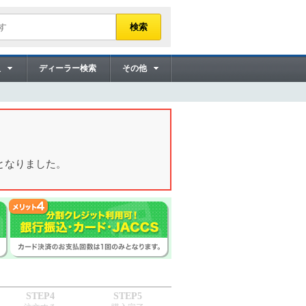
販
ディーラー検索
その他
となりました。
STEP4
STEP5