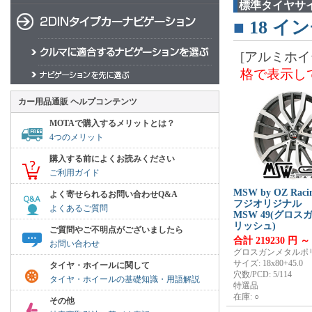
標準タイヤサ
■
18
インチ
[アルミホイ
格で表示し
カー用品通販 ヘルプコンテンツ
MOTAで購入するメリットとは？
4つのメリット
購入する前によくお読みください
ご利用ガイド
MSW by OZ Raci
よく寄せられるお問い合わせQ&A
フジオリジナル
よくあるご質問
MSW 49(グロ
リッシュ)
ご質問やご不明点がございましたら
合計 219230 円 ～
お問い合わせ
グロスガンメタルポ
サイズ: 18x80+45.0
タイヤ・ホイールに関して
穴数/PCD: 5/114
タイヤ・ホイールの基礎知識・用語解説
特選品
在庫: ○
その他