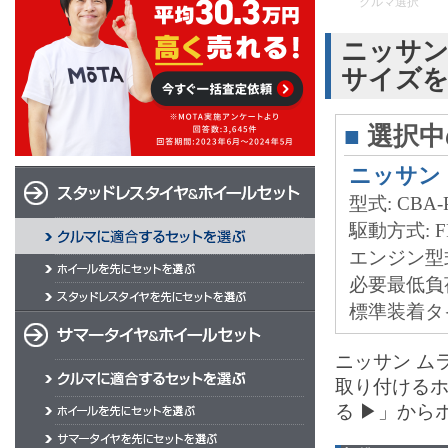
クルマ選択
ニッサン
サイズ
■
選択中
ニッサン
型式: CBA-P
駆動方式: F
エンジン型式:
必要最低負荷能力
標準装着タイヤ
ニッサン ム
取り付ける
る ▶」から