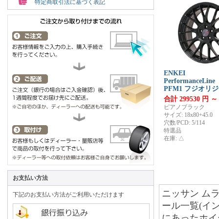
特定商取引法に基づく表記
ENKEI
PerformanceLine
PFM1 フジオリ
合計 299530 円 ～
ピアノブラック
サイズ: 18x80+45.0
穴数/PCD: 5/114
特選品
在庫: △
お支払い方法
ニッサン ムラ
下記のお支払い方法がご利用いただけます
ール一覧(イ
にあったホイ