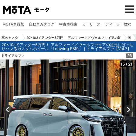
MOTA車買取
自動車カタログ
中古車検索
カーリース
ディーラー検索
車のカスタ
20×10Jでアンダー6万円！ アルファード／ヴェルファイアの足
画
20×10Jでアンダー6万円！ アルファード／ヴェルファイアの足元にばっち
ムパーツ
元にばっちりハマるカスタムホイール「Leowing FM9」｜トラ
像
りハマるカスタムホイール「Leowing FM9」｜トライアルファ【Vol.7】
（カー用
イアルファ【Vol.7】
N
トライアルファ
PR
品）
o.
15
/
21
15