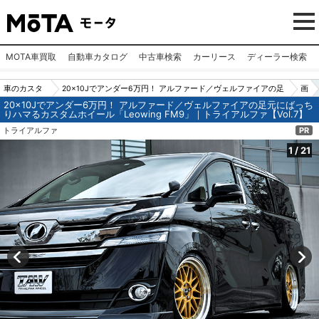
MOTA車買取
自動車カタログ
中古車検索
カーリース
ディーラー検索
車のカスタ
20×10Jでアンダー6万円！ アルファード／ヴェルファイアの足
画
20×10Jでアンダー6万円！ アルファード／ヴェルファイアの足元にばっち
ムパーツ
元にばっちりハマるカスタムホイール「Leowing FM9」｜トラ
像
りハマるカスタムホイール「Leowing FM9」｜トライアルファ【Vol.7】
（カー用
イアルファ【Vol.7】
N
トライアルファ
PR
品）
o.
1
/
21
1