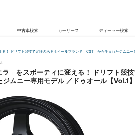
中古車検索
カーリース
ディーラー検索
！ ドリフト競技で定評のあるホイールブランド「CST」から生まれたジムニー専用モ
ル
エラ」をスポーティに変える！ ドリフト競
ニー専用モデル ／ドゥオール【Vol.1】 (画像