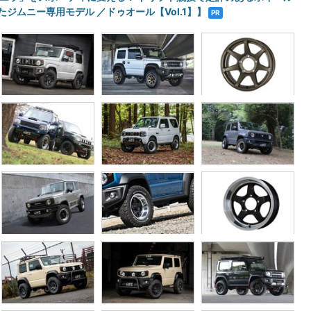
たジムニー専用モデル ／ドゥオール【Vol.1】】
PR