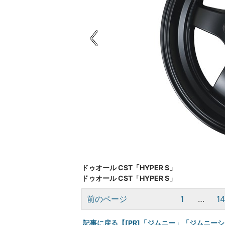
ドゥオール CST「HYPER S」
ドゥオール CST「HYPER S」
前のページ
1
…
1
記事に戻る【[PR]「ジムニー」「ジムニー