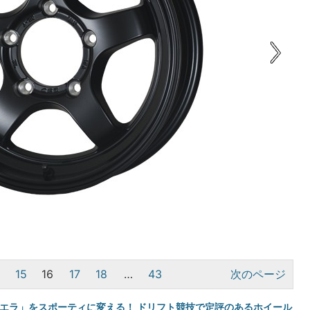
4
15
16
17
18
…
43
次のページ
シエラ」をスポーティに変える！ ドリフト競技で定評のあるホイール