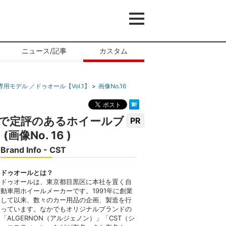
ニュース/記事
カスタム
デル ／ドゥオール【Vol.1】
画像No.16
技で定評のあるホイールブ
PR
No. 16 )
Brand Info - CST
ドゥオールとは？
ドゥオールは、東京都目黒区に本社を置く自
動車用ホイールメーカーです。1991年に創業
して以来、数々のカー用品の企画、製造を行
っています。なかでもオリジナルブランドの
「ALGERNON（アルジェノン）」「CST（シ