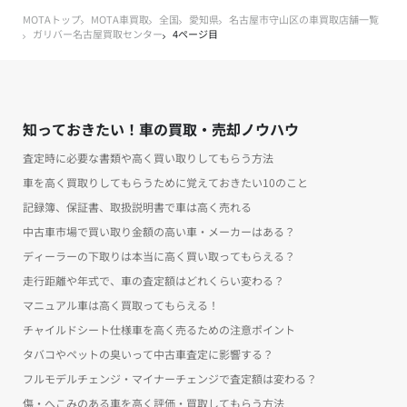
MOTAトップ
MOTA車買取
全国
愛知県
名古屋市守山区の車買取店舗一覧
ガリバー名古屋買取センター
4ページ目
知っておきたい！車の買取・売却ノウハウ
査定時に必要な書類や高く買い取りしてもらう方法
車を高く買取りしてもらうために覚えておきたい10のこと
記録簿、保証書、取扱説明書で車は高く売れる
中古車市場で買い取り金額の高い車・メーカーはある？
ディーラーの下取りは本当に高く買い取ってもらえる？
走行距離や年式で、車の査定額はどれくらい変わる？
マニュアル車は高く買取ってもらえる！
チャイルドシート仕様車を高く売るための注意ポイント
タバコやペットの臭いって中古車査定に影響する？
フルモデルチェンジ・マイナーチェンジで査定額は変わる？
傷・へこみのある車を高く評価・買取してもらう方法