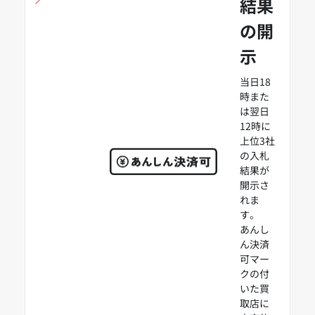
結果
の開
示
当日18
時また
は翌日
12時に
上位3社
の入札
結果が
開示さ
れま
す。
あんし
ん決済
可マー
クの付
いた買
取店に