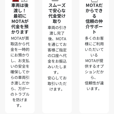
車両は後
スムーズ
MOTAだ
渡し！
で安心な
からでき
最初に
代金受け
る
MOTAが
取り
信頼の仲
代金を預
介サポー
車両の引き
かります
ト
渡し完了
MOTAが買
多くのお客
後、MOTA
取店から代
様にご利用
を通じてお
金を一時的
いただいて
客様ご指定
にお預かり
いる
の口座へ代
し、お支払
MOTAが提
金をお振込
いの安全を
供するオプ
みいたしま
確保してか
ションだか
す。
らの車両引
ら、
安心してお
き渡しだか
信頼性が違
取引いただ
ら、万が一
います。
けます。
のトラブル
を防げま
す。