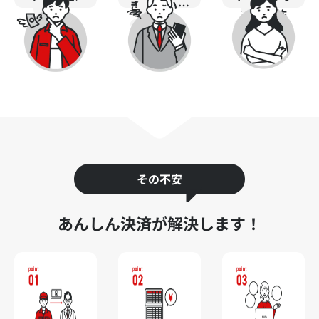
きづらい…
う…
るのが怖
い...
その不安
あんしん決済が解決します！