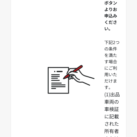
ボタン
よりお
申込み
くださ
い。
下記2つ
の条件
を満た
す場合
にご利
用いた
だけま
す。
(1)出品
車両の
車検証
に記載
された
所有者