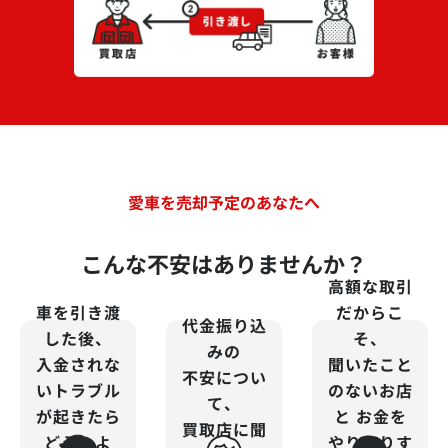
愛車を売却予定のあなたへ
こんな不安はありませんか？
高額な取引
車を引き渡
だからこ
代金振り込
した後、
そ、
みの
入金されな
聞いたこと
不安につい
いトラブル
のないお店
て、
が起きたら
と
お金を
買取店に聞
どうしよ
やりとりす