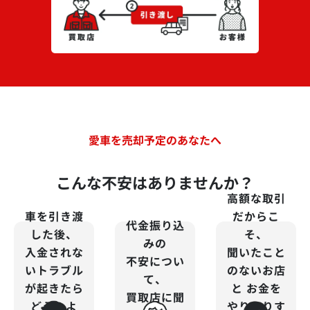
愛車を売却予定のあなたへ
こんな不安はありませんか？
高額な取引
車を引き渡
だからこ
代金振り込
した後、
そ、
みの
入金されな
聞いたこと
不安につい
いトラブル
のないお店
て、
が起きたら
と
お金を
買取店に聞
どうしよ
やりとりす