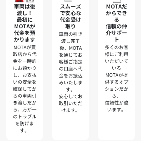
車両は後
スムーズ
MOTAだ
渡し！
で安心な
からでき
最初に
代金受け
る
MOTAが
取り
信頼の仲
代金を預
介サポー
車両の引き
かります
ト
渡し完了
MOTAが買
多くのお客
後、MOTA
取店から代
様にご利用
を通じてお
金を一時的
いただいて
客様ご指定
にお預かり
いる
の口座へ代
し、お支払
MOTAが提
金をお振込
いの安全を
供するオプ
みいたしま
確保してか
ションだか
す。
らの車両引
ら、
安心してお
き渡しだか
信頼性が違
取引いただ
ら、万が一
います。
けます。
のトラブル
を防げま
す。