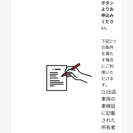
ボタン
よりお
申込み
くださ
い。
下記2つ
の条件
を満た
す場合
にご利
用いた
だけま
す。
(1)出品
車両の
車検証
に記載
された
所有者