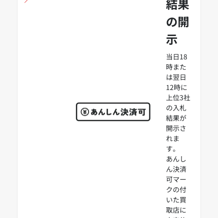
結果
の開
示
当日18
時また
は翌日
12時に
上位3社
の入札
結果が
開示さ
れま
す。
あんし
ん決済
可マー
クの付
いた買
取店に