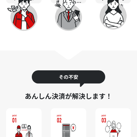
きづらい…
う…
るのが怖
い...
その不安
あんしん決済が解決します！