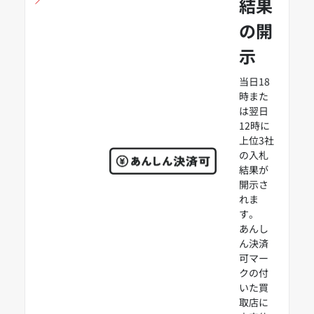
結果
の開
示
当日18
時また
は翌日
12時に
上位3社
の入札
結果が
開示さ
れま
す。
あんし
ん決済
可マー
クの付
いた買
取店に