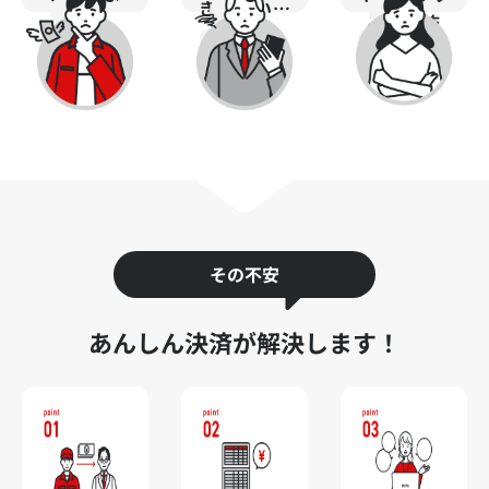
きづらい…
う…
るのが怖
い...
その不安
あんしん決済が解決します！