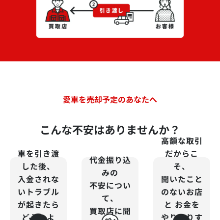
愛車を売却予定のあなたへ
こんな不安はありませんか？
高額な取引
車を引き渡
だからこ
代金振り込
した後、
そ、
みの
入金されな
聞いたこと
不安につい
いトラブル
のないお店
て、
が起きたら
と
お金を
買取店に聞
どうしよ
やりとりす