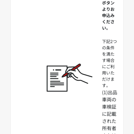
ボタン
よりお
申込み
くださ
い。
下記2つ
の条件
を満た
す場合
にご利
用いた
だけま
す。
(1)出品
車両の
車検証
に記載
された
所有者