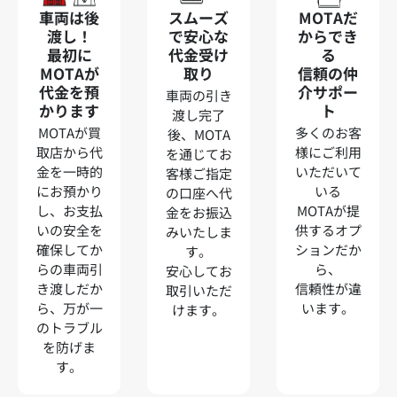
車両は後
スムーズ
MOTAだ
渡し！
で安心な
からでき
最初に
代金受け
る
MOTAが
取り
信頼の仲
代金を預
介サポー
車両の引き
かります
ト
渡し完了
MOTAが買
多くのお客
後、MOTA
取店から代
様にご利用
を通じてお
金を一時的
いただいて
客様ご指定
にお預かり
いる
の口座へ代
し、お支払
MOTAが提
金をお振込
いの安全を
供するオプ
みいたしま
確保してか
ションだか
す。
らの車両引
ら、
安心してお
き渡しだか
信頼性が違
取引いただ
ら、万が一
います。
けます。
のトラブル
を防げま
す。