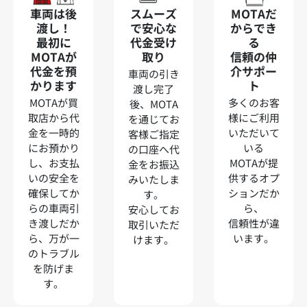
車両は後
スムーズ
MOTAだ
渡し！
で安心な
からでき
最初に
代金受け
る
MOTAが
取り
信頼の仲
代金を預
介サポー
車両の引き
かります
ト
渡し完了
MOTAが買
多くのお客
後、MOTA
取店から代
様にご利用
を通じてお
金を一時的
いただいて
客様ご指定
にお預かり
いる
の口座へ代
し、お支払
MOTAが提
金をお振込
いの安全を
供するオプ
みいたしま
確保してか
ションだか
す。
らの車両引
ら、
安心してお
き渡しだか
信頼性が違
取引いただ
ら、万が一
います。
けます。
のトラブル
を防げま
す。