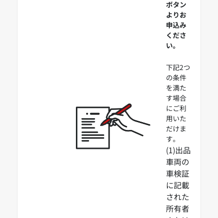
ボタン
よりお
申込み
くださ
い。
下記2つ
の条件
を満た
す場合
にご利
用いた
だけま
す。
(1)出品
車両の
車検証
に記載
された
所有者