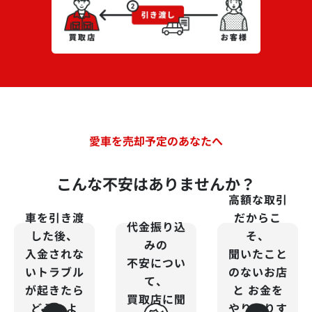
愛車を売却予定のあなたへ
こんな不安はありませんか？
高額な取引
車を引き渡
だからこ
代金振り込
した後、
そ、
みの
入金されな
聞いたこと
不安につい
いトラブル
のないお店
て、
が起きたら
と
お金を
買取店に聞
どうしよ
やりとりす