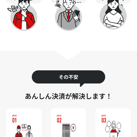
きづらい…
う…
るのが怖
い...
その不安
あんしん決済が解決します！