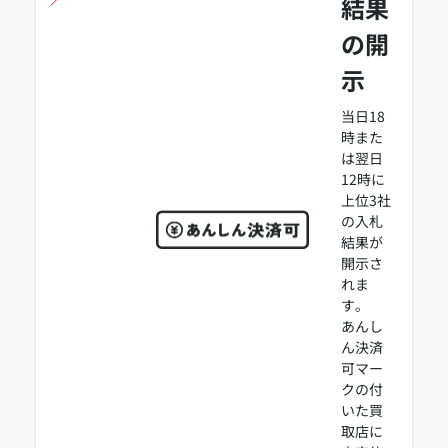
結果
の開
示
当日18
時また
は翌日
12時に
上位3社
の入札
結果が
開示さ
れま
す。
あんし
ん決済
可マー
クの付
いた買
取店に