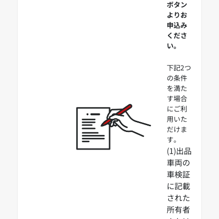
ボタン
よりお
申込み
くださ
い。
下記2つ
の条件
を満た
す場合
にご利
用いた
だけま
す。
(1)出品
車両の
車検証
に記載
された
所有者