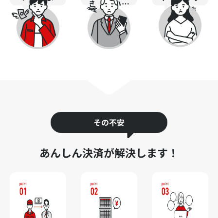
きづらい…
う…
るのが怖
い...
その不安
あんしん決済が解決します！