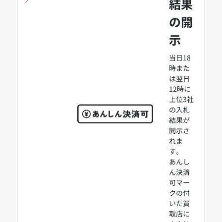
結果
の開
示
当日18
時また
は翌日
12時に
上位3社
の入札
結果が
開示さ
れま
す。
あんし
ん決済
可マー
クの付
いた買
取店に