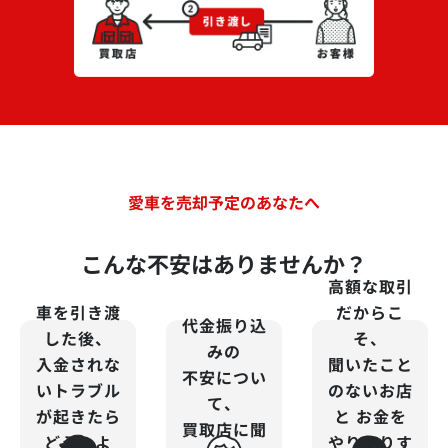
愛車を売却予定のあなたへ
こんな不安はありませんか？
高額な取引
車を引き渡
だからこ
代金振り込
した後、
そ、
みの
入金されな
聞いたこと
不安につい
いトラブル
のないお店
て、
が起きたら
と
お金を
買取店に聞
どうしよ
やりとりす