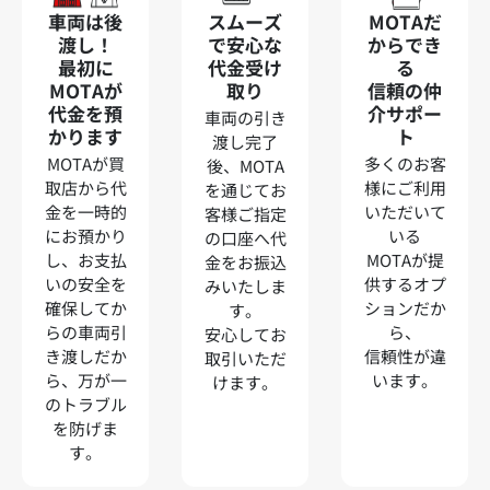
車両は後
スムーズ
MOTAだ
渡し！
で安心な
からでき
最初に
代金受け
る
MOTAが
取り
信頼の仲
代金を預
介サポー
車両の引き
かります
ト
渡し完了
MOTAが買
多くのお客
後、MOTA
取店から代
様にご利用
を通じてお
金を一時的
いただいて
客様ご指定
にお預かり
いる
の口座へ代
し、お支払
MOTAが提
金をお振込
いの安全を
供するオプ
みいたしま
確保してか
ションだか
す。
らの車両引
ら、
安心してお
き渡しだか
信頼性が違
取引いただ
ら、万が一
います。
けます。
のトラブル
を防げま
す。