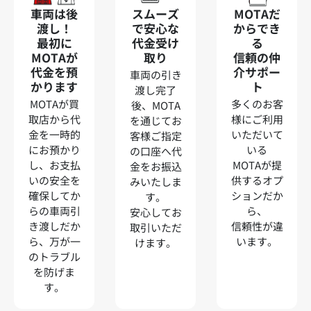
車両は後
スムーズ
MOTAだ
渡し！
で安心な
からでき
最初に
代金受け
る
MOTAが
取り
信頼の仲
代金を預
介サポー
車両の引き
かります
ト
渡し完了
MOTAが買
多くのお客
後、MOTA
取店から代
様にご利用
を通じてお
金を一時的
いただいて
客様ご指定
にお預かり
いる
の口座へ代
し、お支払
MOTAが提
金をお振込
いの安全を
供するオプ
みいたしま
確保してか
ションだか
す。
らの車両引
ら、
安心してお
き渡しだか
信頼性が違
取引いただ
ら、万が一
います。
けます。
のトラブル
を防げま
す。