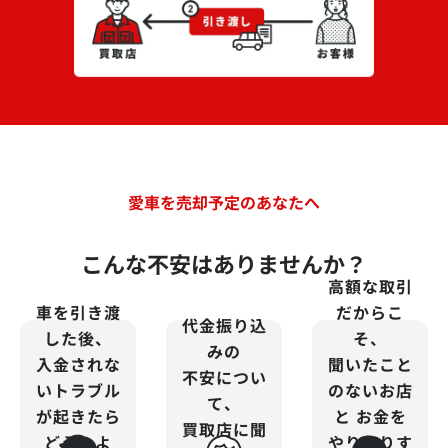
愛車を売却予定のあなたへ
こんな不安はありませんか？
高額な取引
車を引き渡
だからこ
代金振り込
した後、
そ、
みの
入金されな
聞いたこと
不安につい
いトラブル
のないお店
て、
が起きたら
と
お金を
買取店に聞
どうしよ
やりとりす