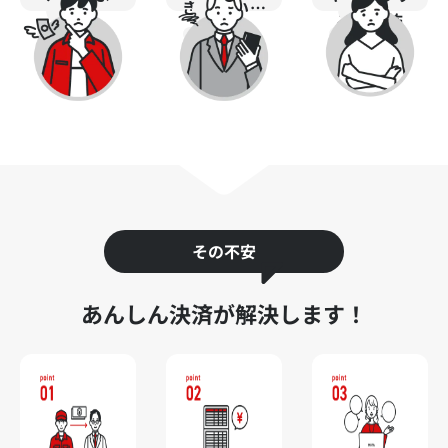
きづらい…
う…
るのが怖
い...
その不安
あんしん決済が解決します！