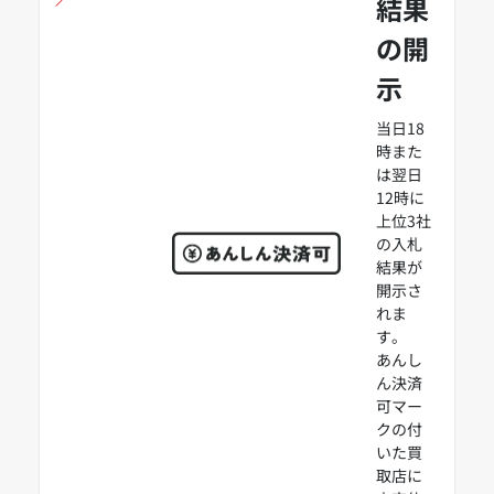
結果
の開
示
当日18
時また
は翌日
12時に
上位3社
の入札
結果が
開示さ
れま
す。
あんし
ん決済
可マー
クの付
いた買
取店に