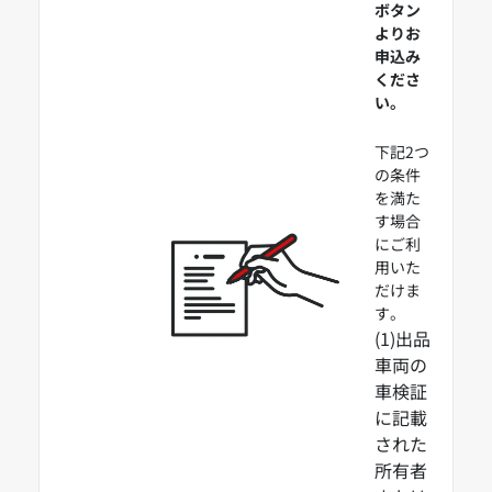
ボタン
よりお
申込み
くださ
い。
下記2つ
の条件
を満た
す場合
にご利
用いた
だけま
す。
(1)出品
車両の
車検証
に記載
された
所有者