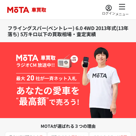
ログイン
メニュー
フライングスパー(ベントレー) 6.0 4WD 2013年式(13年
落ち) 5万キロ以下の買取相場・査定実績
ラジオCM 放送中!!
最大
20
社が一斉ネット入札
あなたの愛車を
最高額
“
”
で売ろう!
MOTAが選ばれる３つの理由