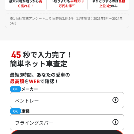
最大20社が競うから
高
下取りよりも
平均30.3
やりとりするのは
高額
※1
く売れる！
万円お得
上位3社
のみ
※1 当社実施アンケートより 回答数3,645件（回答期間：2023年6月～2024年
5月）
秒で入力完了！
45
簡単ネット車査定
最短3時間、あなたの愛車の
最高額
を
WEB
で確認！
メーカー
必須
OK
ベントレー
車種
必須
OK
フライングスパー