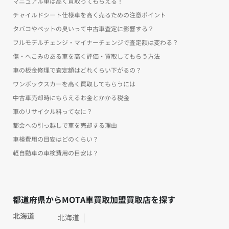
マニュアル車は高く買取ってもらえる！
チャイルドシート仕様車を高く売るための注意ポイント
タバコやペットの臭いって中古車査定に影響する？
フルモデルチェンジ・マイナーチェンジで査定額は変わる？
傷・へこみのある車を高く評価・買取してもらう方法
車の板金修理で査定額はどれくらい下がるの？
ワンボックスカーを高く買取してもらうには
中古車売却時にもらえるお金とかかる税金
車のリサイクル料ってなに？
都会への引っ越しで車を売却する理由
車検費用の目安はどのくらい？
軽自動車の車検費用の目安は？
都道府県からMOTA車買取加盟買取店を探す
北海道
北海道