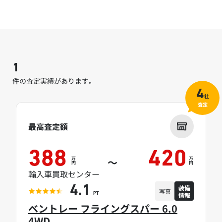
1
件の査定実績があります。
4
社
査定
最高査定額
388
420
万
万
～
円
円
輸入車買取センター
装備
4.1
写真
情報
PT
ベントレー フライングスパー 6.0
4WD