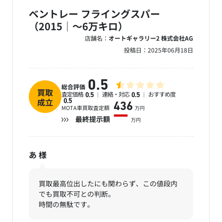
ベントレー フライングスパー
（2015｜～6万キロ）
店舗名：
オートギャラリー2 株式会社AG
投稿日：
2025年06月18日
0.5
総合評価
買取
査定価格
連絡・対応
おすすめ度
0.5
0.5
成立
0.5
436
MOTA車買取査定額
万円
ー
最終提示額
万円
あ
様
買取最高位出したにも関わらず、この値段内
でも買取不可との判断。
時間の無駄です。