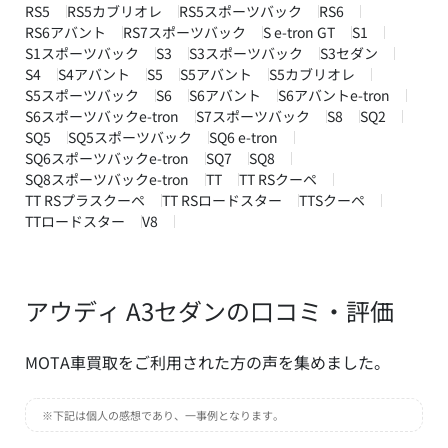
RS5
RS5カブリオレ
RS5スポーツバック
RS6
RS6アバント
RS7スポーツバック
S e-tron GT
S1
S1スポーツバック
S3
S3スポーツバック
S3セダン
S4
S4アバント
S5
S5アバント
S5カブリオレ
S5スポーツバック
S6
S6アバント
S6アバントe-tron
S6スポーツバックe-tron
S7スポーツバック
S8
SQ2
SQ5
SQ5スポーツバック
SQ6 e-tron
SQ6スポーツバックe-tron
SQ7
SQ8
SQ8スポーツバックe-tron
TT
TT RSクーペ
TT RSプラスクーペ
TT RSロードスター
TTSクーペ
TTロードスター
V8
アウディ A3セダンの口コミ・評価
MOTA車買取をご利用された方の声を集めました。
※下記は個人の感想であり、一事例となります。