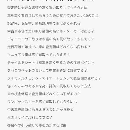
査定時に必要な書類や高く買い取りしてもらう方法
車を高く買取りしてもらうために覚えておきたい10のこと
記録簿、保証書、取扱説明書で車は高く売れる
中古車市場で買い取り金額の高い車・メーカーはある？
ディーラーの下取りは本当に高く買い取ってもらえる？
走行距離や年式で、車の査定額はどれくらい変わる？
マニュアル車は高く買取ってもらえる！
チャイルドシート仕様車を高く売るための注意ポイント
タバコやペットの臭いって中古車査定に影響する？
フルモデルチェンジ・マイナーチェンジで査定額は変わる？
傷・へこみのある車を高く評価・買取してもらう方法
車の板金修理で査定額はどれくらい下がるの？
ワンボックスカーを高く買取してもらうには
中古車売却時にもらえるお金とかかる税金
車のリサイクル料ってなに？
都会への引っ越しで車を売却する理由