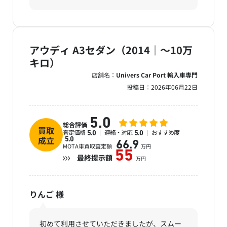
アウディ A3セダン（2014｜～10万
キロ）
店舗名：
Univers Car Port 輸入車専門
投稿日：
2026年06月22日
5.0
総合評価
買取
査定価格
連絡・対応
おすすめ度
5.0
5.0
成立
5.0
66.9
MOTA車買取査定額
万円
55
最終提示額
万円
りんご
様
初めて利用させていただきましたが、スムー