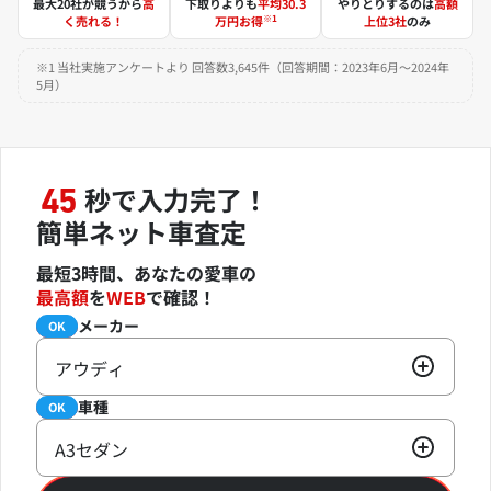
最大20社が競うから
高
下取りよりも
平均30.3
やりとりするのは
高額
※1
く売れる！
万円お得
上位3社
のみ
※1 当社実施アンケートより 回答数3,645件（回答期間：2023年6月～2024年
5月）
秒で入力完了！
45
簡単ネット車査定
最短3時間、あなたの愛車の
最高額
を
WEB
で確認！
メーカー
必須
OK
アウディ
車種
必須
OK
A3セダン