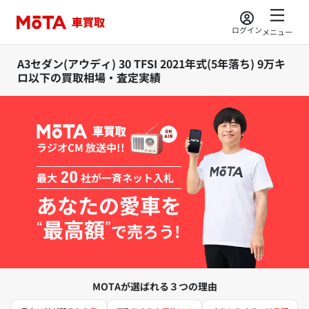
ログイン
メニュー
A3セダン(アウディ) 30 TFSI 2021年式(5年落ち) 9万キ
ロ以下の買取相場・査定実績
ラジオCM 放送中!!
最大
20
社が一斉ネット入札
あなたの愛車を
最高額
“
”
で売ろう!
MOTAが選ばれる３つの理由