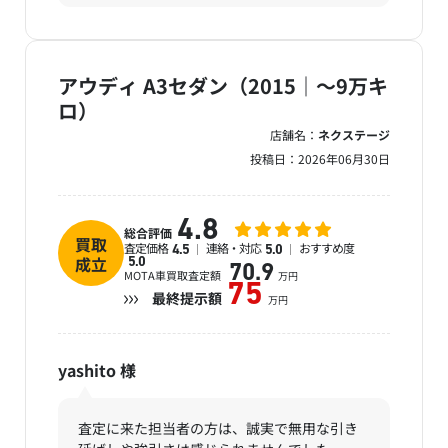
アウディ A3セダン（2015｜～9万キ
ロ）
店舗名：
ネクステージ
投稿日：
2026年06月30日
4.8
総合評価
買取
査定価格
連絡・対応
おすすめ度
4.5
5.0
成立
5.0
70.9
MOTA車買取査定額
万円
75
最終提示額
万円
yashito
様
査定に来た担当者の方は、誠実で無用な引き