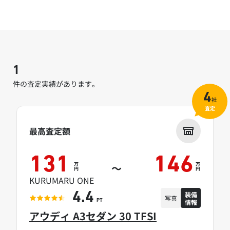
1
件の査定実績があります。
4
社
査定
最高査定額
131
146
万
万
～
円
円
KURUMARU ONE
装備
4.4
写真
情報
PT
アウディ A3セダン 30 TFSI