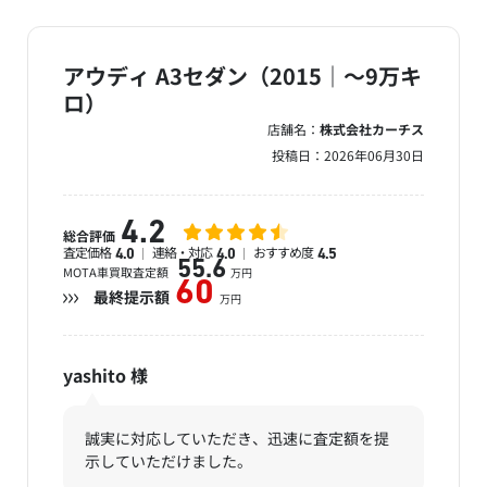
アウディ A3セダン（2015｜～9万キ
ロ）
店舗名：
株式会社カーチス
投稿日：
2026年06月30日
4.2
総合評価
査定価格
連絡・対応
おすすめ度
4.0
4.0
4.5
55.6
MOTA車買取査定額
万円
60
最終提示額
万円
yashito
様
誠実に対応していただき、迅速に査定額を提
示していただけました。