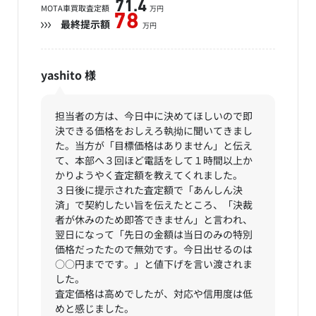
71.4
MOTA車買取査定額
万円
78
最終提示額
万円
yashito
様
担当者の方は、今日中に決めてほしいので即
決できる価格をおしえろ執拗に聞いてきまし
た。当方が「目標価格はありません」と伝え
て、本部へ３回ほど電話をして１時間以上か
かりようやく査定額を教えてくれました。
３日後に提示された査定額で「あんしん決
済」で契約したい旨を伝えたところ、「決裁
者が休みのため即答できません」と言われ、
翌日になって「先日の金額は当日のみの特別
価格だったたので無効です。今日出せるのは
○○円までです。」と値下げを言い渡されま
した。
査定価格は高めでしたが、対応や信用度は低
めと感じました。