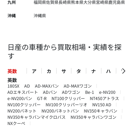
九州
福岡県
佐賀県
長崎県
熊本県
大分県
宮崎県
鹿児島県
沖縄
沖縄県
日産の車種から買取相場・実績を探
す
英数
ア
カ
サ
タ
ナ
ハ
マ
英数
180SX
AD
AD-MAXバン
AD-MAXワゴン
ADエキスパート
ADバン
ADワゴン
Be-1
e-NV200
e-NV200バン
GT-R
NT100クリッパー
NT450アトラス
NV100クリッパー
NV100クリッパーリオ
NV150 AD
NV200バネット
NV200バネットバン
NV350キャラバン
NV350キャラバンマイクロバス
NV350キャラバンワゴン
NXクーペ