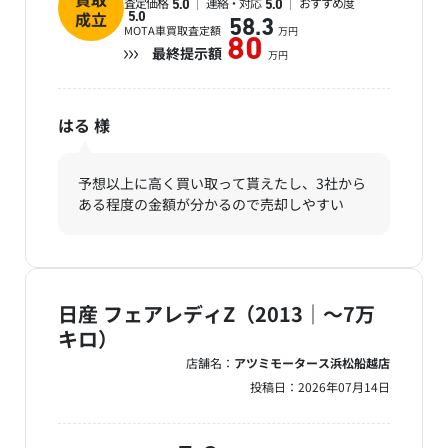
査定価格
連絡・対応
おすすめ度
5.0
5.0
成立
5.0
58.3
MOTA車買取査定額
万円
80
最終提示額
万円
はる
様
予想以上に高く買い取って貰えたし、3社から
ある程度の金額が分かるので売却しやすい
日産 フェアレディZ（2013｜～7万
キロ）
店舗名：
アツミモータース浜松船越店
投稿日：
2026年07月14日