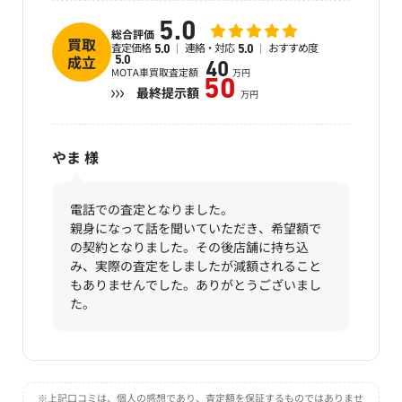
5.0
総合評価
買取
査定価格
連絡・対応
おすすめ度
5.0
5.0
成立
5.0
40
MOTA車買取査定額
万円
50
最終提示額
万円
やま
様
電話での査定となりました。
親身になって話を聞いていただき、希望額で
の契約となりました。その後店舗に持ち込
み、実際の査定をしましたが減額されること
もありませんでした。ありがとうございまし
た。
※上記口コミは、個人の感想であり、査定額を保証するものではありませ