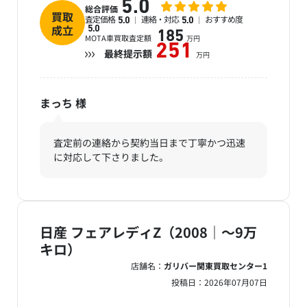
5.0
総合評価
買取
査定価格
連絡・対応
おすすめ度
5.0
5.0
成立
5.0
185
MOTA車買取査定額
万円
251
最終提示額
万円
まっち
様
査定前の連絡から契約当日まで丁寧かつ迅速
に対応して下さりました。
日産 フェアレディZ（2008｜～9万
キロ）
店舗名：
ガリバー関東買取センター1
投稿日：
2026年07月07日