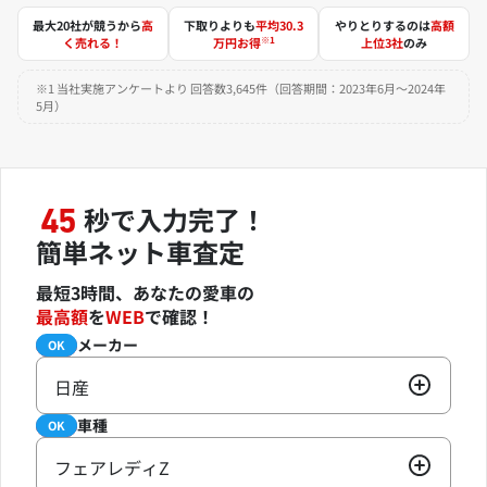
最大20社が競うから
高
下取りよりも
平均30.3
やりとりするのは
高額
※1
く売れる！
万円お得
上位3社
のみ
※1 当社実施アンケートより 回答数3,645件（回答期間：2023年6月～2024年
5月）
秒で入力完了！
45
簡単ネット車査定
最短3時間、あなたの愛車の
最高額
を
WEB
で確認！
メーカー
必須
OK
日産
車種
必須
OK
フェアレディZ