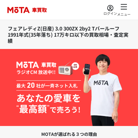
ログイン
メニュー
フェアレディZ(日産) 3.0 300ZX 2by2 Tバールーフ
1991年式(35年落ち) 17万キロ以下の買取相場・査定実
績
ラジオCM 放送中!!
最大
20
社が一斉ネット入札
あなたの愛車を
最高額
“
”
で売ろう!
MOTAが選ばれる３つの理由