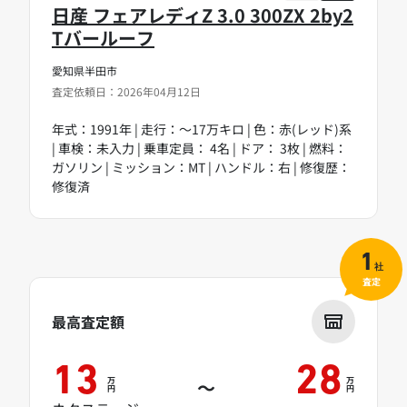
日産 フェアレディZ 3.0 300ZX 2by2
Tバールーフ
愛知県半田市
査定依頼日：2026年04月12日
年式：1991年 | 走行：～17万キロ | 色：赤(レッド)系
| 車検：未入力 | 乗車定員： 4名 | ドア： 3枚 | 燃料：
ガソリン | ミッション：MT | ハンドル：右 | 修復歴：
修復済
1
社
査定
最高査定額
13
28
万
万
～
円
円