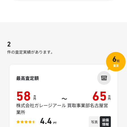
2
件の査定実績があります。
6
社
査定
最高査定額
58
65
万
万
～
円
円
株式会社ガレージアール 買取事業部名古屋営
業所
装備
4.4
写真
情報
PT