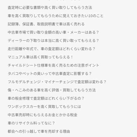
査定時に必要な書類や高く買い取りしてもらう方法
車を高く買取りしてもらうために覚えておきたい10のこと
記録簿、保証書、取扱説明書で車は高く売れる
中古車市場で買い取り金額の高い車・メーカーはある？
ディーラーの下取りは本当に高く買い取ってもらえる？
走行距離や年式で、車の査定額はどれくらい変わる？
マニュアル車は高く買取ってもらえる！
チャイルドシート仕様車を高く売るための注意ポイント
タバコやペットの臭いって中古車査定に影響する？
フルモデルチェンジ・マイナーチェンジで査定額は変わる？
傷・へこみのある車を高く評価・買取してもらう方法
車の板金修理で査定額はどれくらい下がるの？
ワンボックスカーを高く買取してもらうには
中古車売却時にもらえるお金とかかる税金
車のリサイクル料ってなに？
都会への引っ越しで車を売却する理由