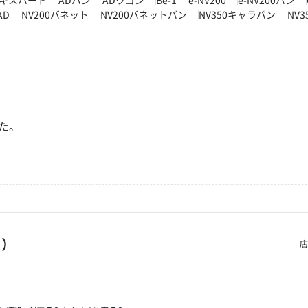
エキスパート
ADバン
ADワゴン
Be-1
e-NV200
e-NV200バン
AD
NV200バネット
NV200バネットバン
NV350キャラバン
NV
た。
ロ）
店