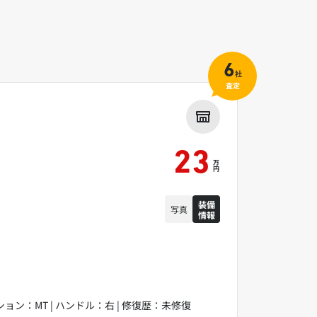
6
社
査定
23
万
円
装備
写真
情報
ミッション：MT | ハンドル：右 | 修復歴：未修復