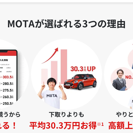
MOTAが選ばれる3つの理由
競うから
下取りよりも
やり
れる！
平均30.3万円お得
高額上
※1