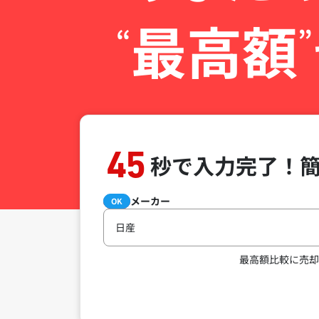
最高額
“
”
45
秒で入力完了！
メーカー
必須
OK
日産
最高額比較に売却