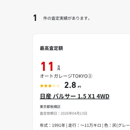
1
件の査定実績があります。
最高査定額
11
万
円
オートガレージTOKYO②
2.8
PT
日産 パルサー 1.5 X1 4WD
東京都板橋区
査定依頼日：2026年04月13日
年式：1991年 | 走行：～11万キロ | 色：灰(グレー