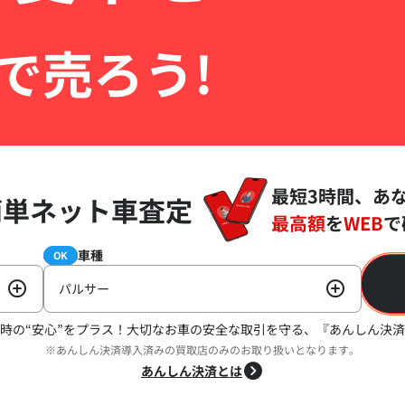
で売ろう!
最短3時間、あ
簡単ネット車査定
最高額
を
WEB
で
車種
必須
OK
パルサー
時の“安心”をプラス！
大切なお車の安全な取引を守る、『あんしん決済
※あんしん決済導入済みの買取店のみのお取り扱いとなります。
あんしん決済とは