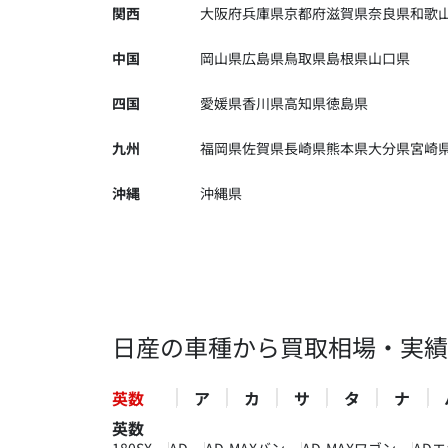
関西
大阪府
兵庫県
京都府
滋賀県
奈良県
和歌
中国
岡山県
広島県
鳥取県
島根県
山口県
四国
愛媛県
香川県
高知県
徳島県
九州
福岡県
佐賀県
長崎県
熊本県
大分県
宮崎
沖縄
沖縄県
日産の車種から買取相場・実績
英数
ア
カ
サ
タ
ナ
英数