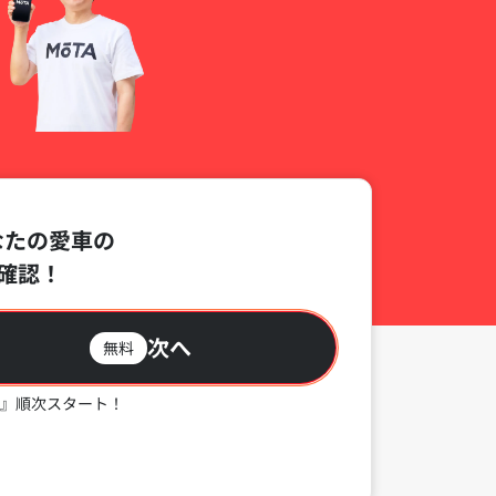
なたの愛車の
確認！
次へ
無料
』順次スタート！