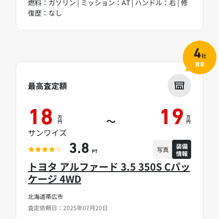
燃料：ガソリン | ミッション：AT | ハンドル：右 | 修
復歴：なし
4
社
査定
最高査定額
18
19
万
万
～
円
円
サンワイズ
装備
3.8
写真
情報
PT
トヨタ アルファード 3.5 350S Cパッ
ケージ 4WD
北海道帯広市
査定依頼日：2025年07月20日