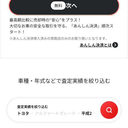
次へ
無料
最高額比較に売却時の“安心”をプラス！
大切なお車の安全な取引を守る、『あんしん決済』順次ス
タート！
※あんしん決済導入済みの買取店のみのお取り扱いとなります。
あんしん決済とは
車種・年式などで査定実績を絞り込む
査定実績を絞り込む
トヨタ
・
アルファード
グレード
・
平成20年(2008)
・
～17