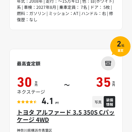
年式：2008年 | 走行：～15万キロ | 色：白(ホワイト)
系 | 車検：2027年8月 | 乗車定員： 7名 | ドア： 5枚 |
燃料：ガソリン | ミッション：AT | ハンドル：右 | 修
復歴：なし
2
社
査定
最高査定額
30
35
万
万
～
円
円
ネクステージ
装備
4.1
写真
情報
PT
トヨタ アルファード 3.5 350S Cパッ
ケージ 4WD
神奈川県横浜市青葉区