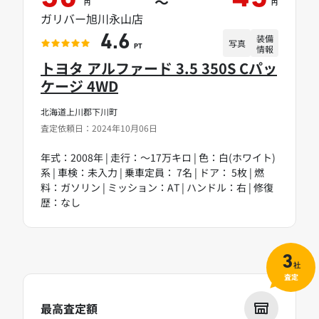
～
円
円
ガリバー旭川永山店
装備
4.6
写真
情報
PT
トヨタ アルファード 3.5 350S Cパッ
ケージ 4WD
北海道上川郡下川町
査定依頼日：2024年10月06日
年式：2008年 | 走行：～17万キロ | 色：白(ホワイト)
系 | 車検：未入力 | 乗車定員： 7名 | ドア： 5枚 | 燃
料：ガソリン | ミッション：AT | ハンドル：右 | 修復
歴：なし
3
社
査定
最高査定額