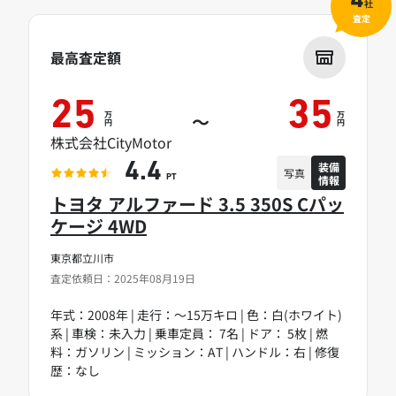
4
社
査定
最高査定額
25
35
万
万
～
円
円
株式会社CityMotor
装備
4.4
写真
情報
PT
トヨタ アルファード 3.5 350S Cパッ
ケージ 4WD
東京都立川市
査定依頼日：2025年08月19日
年式：2008年 | 走行：～15万キロ | 色：白(ホワイト)
系 | 車検：未入力 | 乗車定員： 7名 | ドア： 5枚 | 燃
料：ガソリン | ミッション：AT | ハンドル：右 | 修復
歴：なし