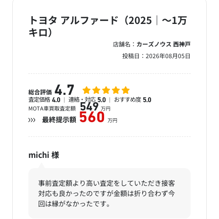
トヨタ アルファード（2025｜～1万
キロ）
店舗名：
カーズノウス 西神戸
投稿日：
2026年08月05日
4.7
総合評価
査定価格
連絡・対応
おすすめ度
4.0
5.0
5.0
549
MOTA車買取査定額
万円
560
最終提示額
万円
michi
様
事前査定額より高い査定をしていただき接客
対応も良かったのですが金額は折り合わず今
回は縁がなかったです。