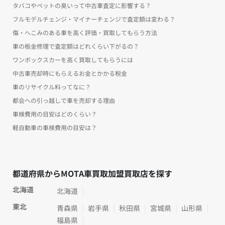
タバコやペットの臭いって中古車査定に影響する？
フルモデルチェンジ・マイナーチェンジで査定額は変わる？
傷・へこみのある車を高く評価・買取してもらう方法
車の板金修理で査定額はどれくらい下がるの？
ワンボックスカーを高く買取してもらうには
中古車売却時にもらえるお金とかかる税金
車のリサイクル料ってなに？
都会への引っ越しで車を売却する理由
車検費用の目安はどのくらい？
軽自動車の車検費用の目安は？
都道府県からMOTA車買取加盟買取店を探す
北海道
北海道
東北
青森県
岩手県
秋田県
宮城県
山形県
福島県