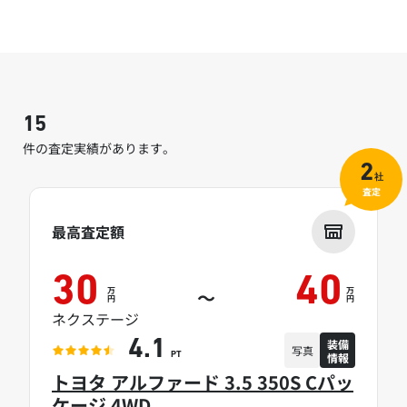
15
件の査定実績があります。
2
社
査定
最高査定額
30
40
万
万
～
円
円
ネクステージ
装備
4.1
写真
情報
PT
トヨタ アルファード 3.5 350S Cパッ
ケージ 4WD