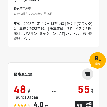
岩手県二戸市
査定依頼日：2026年07月25日
年式：2008年 | 走行：～15万キロ | 色：黒(ブラック)
系 | 車検：2028年10月 | 乗車定員： 7名 | ドア： 5枚 |
燃料：ガソリン | ミッション：AT | ハンドル：右 | 修
復歴：なし
8
社
査定
最高査定額
48
55
万
万
～
円
円
Tauros Japan
装備
4.0
写真
PT