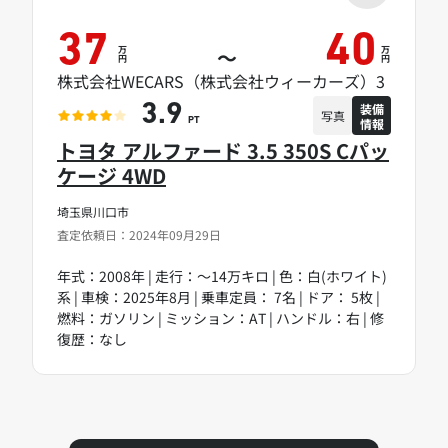
37
40
万
万
～
円
円
株式会社WECARS（株式会社ウィーカーズ）3
装備
3.9
写真
情報
PT
トヨタ アルファード 3.5 350S Cパッ
ケージ 4WD
埼玉県川口市
査定依頼日：2024年09月29日
年式：2008年 | 走行：～14万キロ | 色：白(ホワイト)
系 | 車検：2025年8月 | 乗車定員： 7名 | ドア： 5枚 |
燃料：ガソリン | ミッション：AT | ハンドル：右 | 修
復歴：なし