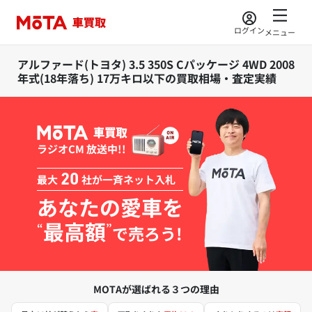
ログイン
メニュー
アルファード(トヨタ) 3.5 350S Cパッケージ 4WD 2008
年式(18年落ち) 17万キロ以下の買取相場・査定実績
ラジオCM 放送中!!
最大
20
社が一斉ネット入札
あなたの愛車を
最高額
“
”
で売ろう!
MOTAが選ばれる３つの理由