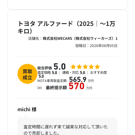
トヨタ アルファード（2025｜～1万
キロ）
店舗名：
株式会社WECARS（株式会社ウィーカーズ）1
投稿日：
2026年08月05日
5.0
総合評価
買取
査定価格
連絡・対応
おすすめ度
5.0
5.0
成立
5.0
565.9
MOTA車買取査定額
万円
570
最終提示額
万円
michi
様
査定時間に遅れず来て誠実な対応して頂いた
ので売却しました。