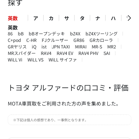
探す
英数
ア
カ
サ
タ
ナ
ハ
マ
英数
86
bB
bBオープンデッキ
bZ4X
bZ4Xツーリング
C+pod
C-HR
FJクルーザー
GR86
GRカローラ
GRヤリス
iQ
ist
JPN TAXI
MIRAI
MR-S
MR2
MRスパイダー
RAV4
RAV4 EV
RAV4 PHV
SAI
WiLL Vi
WiLL VS
WiLL サイファ
トヨタ アルファードの口コミ・評価
MOTA車買取をご利用された方の声を集めました。
※下記は個人の感想であり、一事例となります。