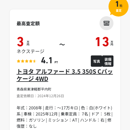
1
社
査定
最高査定額
3
13
万
万
～
円
円
ネクステージ
装備
4.1
写真
情報
PT
トヨタ アルファード 3.5 350S Cパッ
ケージ 4WD
青森県東津軽郡平内町
査定依頼日：2024年12月26日
年式：2008年 | 走行：～17万キロ | 色：白(ホワイト)
系 | 車検：2025年12月 | 乗車定員： 7名 | ドア： 5枚 |
燃料：ガソリン | ミッション：AT | ハンドル：右 | 修
復歴：なし