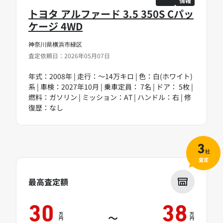
情報
トヨタ アルファード 3.5 350S Cパッ
ケージ 4WD
神奈川県横浜市緑区
査定依頼日：2026年05月07日
年式：2008年 | 走行：～14万キロ | 色：白(ホワイト)
系 | 車検：2027年10月 | 乗車定員： 7名 | ドア： 5枚 |
燃料：ガソリン | ミッション：AT | ハンドル：右 | 修
復歴：なし
3
社
査定
最高査定額
30
38
万
万
～
円
円