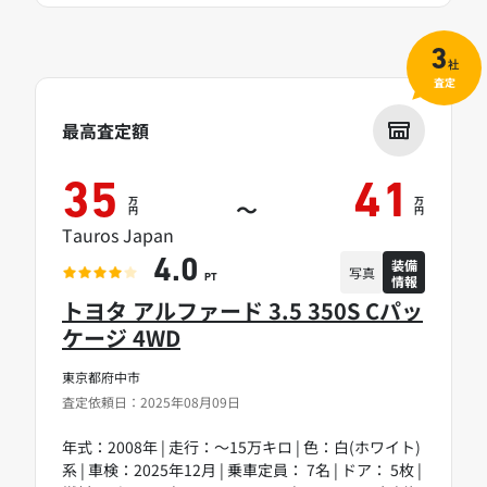
3
社
査定
最高査定額
35
41
万
万
～
円
円
Tauros Japan
装備
4.0
写真
情報
PT
トヨタ アルファード 3.5 350S Cパッ
ケージ 4WD
東京都府中市
査定依頼日：2025年08月09日
年式：2008年 | 走行：～15万キロ | 色：白(ホワイト)
系 | 車検：2025年12月 | 乗車定員： 7名 | ドア： 5枚 |