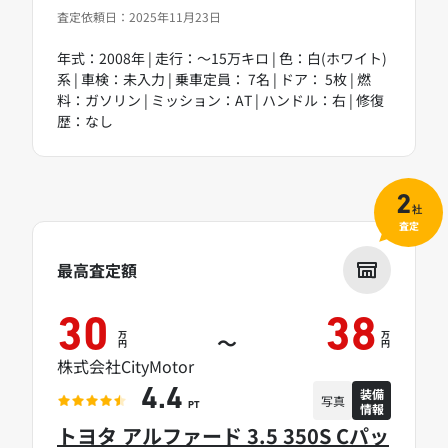
査定依頼日：2025年11月23日
年式：2008年 | 走行：～15万キロ | 色：白(ホワイト)
系 | 車検：未入力 | 乗車定員： 7名 | ドア： 5枚 | 燃
料：ガソリン | ミッション：AT | ハンドル：右 | 修復
歴：なし
2
社
査定
最高査定額
30
38
万
万
～
円
円
株式会社CityMotor
装備
4.4
写真
情報
PT
トヨタ アルファード 3.5 350S Cパッ