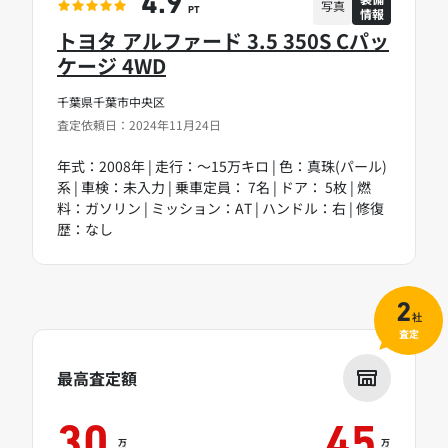
4.9
写真
情報
PT
トヨタ アルファード 3.5 350S Cパッ
ケージ 4WD
千葉県千葉市中央区
査定依頼日：2024年11月24日
年式：2008年 | 走行：～15万キロ | 色：真珠(パール)
系 | 車検：未入力 | 乗車定員： 7名 | ドア： 5枚 | 燃
料：ガソリン | ミッション：AT | ハンドル：右 | 修復
歴：なし
2
社
査定
最高査定額
30
45
万
万