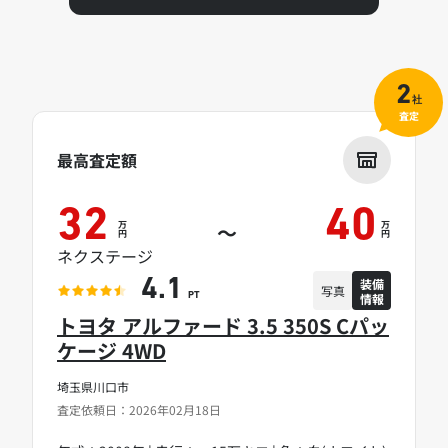
2
社
査定
最高査定額
32
40
万
万
～
円
円
ネクステージ
装備
4.1
写真
情報
PT
トヨタ アルファード 3.5 350S Cパッ
ケージ 4WD
埼玉県川口市
査定依頼日：2026年02月18日