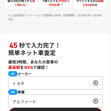
最大20社が競うから
高
下取りよりも
平均30.3
やりとりするのは
高額
※1
く売れる！
万円お得
上位3社
のみ
※1 当社実施アンケートより 回答数3,645件（回答期間：2023年6月～2024年
5月）
秒で入力完了！
45
簡単ネット車査定
最短3時間、あなたの愛車の
最高額
を
WEB
で確認！
メーカー
必須
OK
トヨタ
車種
必須
OK
アルファード