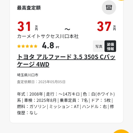
最高査定額
31
37
万
万
～
円
円
カーメイトサクセス川口本社
装備
4.8
写真
情報
PT
トヨタ アルファード 3.5 350S Cパッ
ケージ 4WD
埼玉県川口市
査定依頼日：2025年05月05日
年式：2008年 | 走行：～14万キロ | 色：白(ホワイト)
系 | 車検：2025年8月 | 乗車定員： 7名 | ドア： 5枚 |
燃料：ガソリン | ミッション：AT | ハンドル：右 | 修
復歴：なし