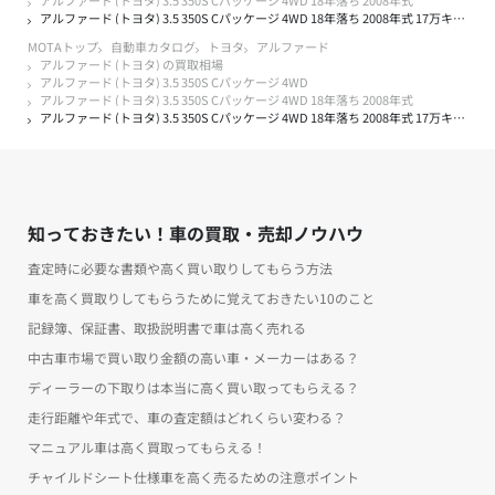
アルファード (トヨタ) 3.5 350S Cパッケージ 4WD 18年落ち 2008年式
アルファード (トヨタ) 3.5 350S Cパッケージ 4WD 18年落ち 2008年式 17万キロ以下の買取実績
MOTAトップ
自動車カタログ
トヨタ
アルファード
アルファード (トヨタ) の買取相場
アルファード (トヨタ) 3.5 350S Cパッケージ 4WD
アルファード (トヨタ) 3.5 350S Cパッケージ 4WD 18年落ち 2008年式
アルファード (トヨタ) 3.5 350S Cパッケージ 4WD 18年落ち 2008年式 17万キロ以下の買取実績
知っておきたい！車の買取・売却ノウハウ
査定時に必要な書類や高く買い取りしてもらう方法
車を高く買取りしてもらうために覚えておきたい10のこと
記録簿、保証書、取扱説明書で車は高く売れる
中古車市場で買い取り金額の高い車・メーカーはある？
ディーラーの下取りは本当に高く買い取ってもらえる？
走行距離や年式で、車の査定額はどれくらい変わる？
マニュアル車は高く買取ってもらえる！
チャイルドシート仕様車を高く売るための注意ポイント