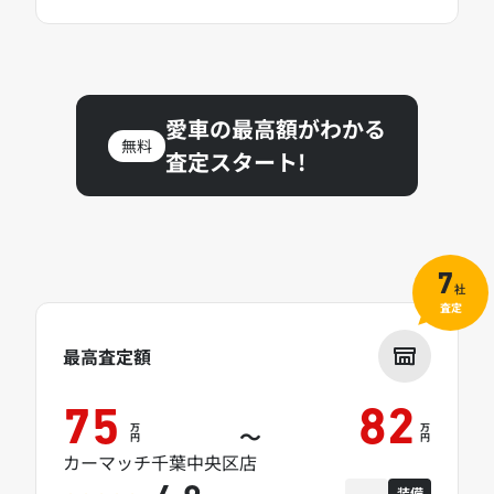
愛車の最高額がわかる
無料
査定スタート!
7
社
査定
最高査定額
75
82
万
万
～
円
円
カーマッチ千葉中央区店
装備