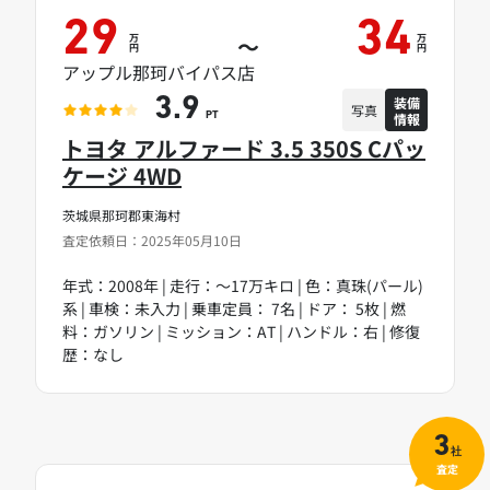
29
34
万
万
～
円
円
アップル那珂バイパス店
装備
3.9
写真
情報
PT
トヨタ アルファード 3.5 350S Cパッ
ケージ 4WD
茨城県那珂郡東海村
査定依頼日：2025年05月10日
年式：2008年 | 走行：～17万キロ | 色：真珠(パール)
系 | 車検：未入力 | 乗車定員： 7名 | ドア： 5枚 | 燃
料：ガソリン | ミッション：AT | ハンドル：右 | 修復
歴：なし
3
社
査定