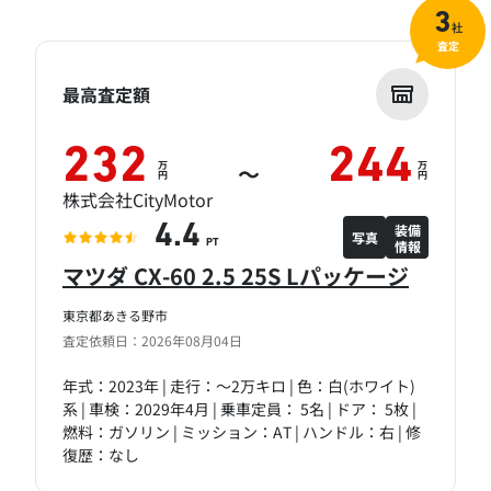
3
社
査定
最高査定額
232
244
万
万
～
円
円
株式会社CityMotor
装備
4.4
写真
情報
PT
マツダ CX-60 2.5 25S Lパッケージ
東京都あきる野市
査定依頼日：2026年08月04日
年式：2023年 | 走行：～2万キロ | 色：白(ホワイト)
系 | 車検：2029年4月 | 乗車定員： 5名 | ドア： 5枚 |
燃料：ガソリン | ミッション：AT | ハンドル：右 | 修
復歴：なし