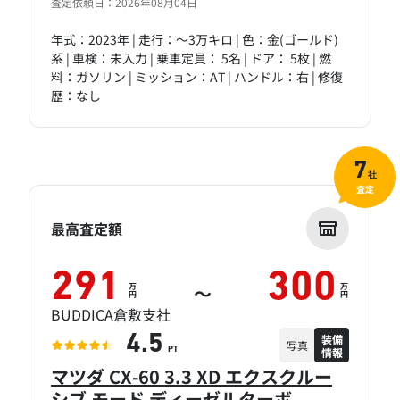
査定依頼日：2026年08月04日
年式：2023年 | 走行：～3万キロ | 色：金(ゴールド)
系 | 車検：未入力 | 乗車定員： 5名 | ドア： 5枚 | 燃
料：ガソリン | ミッション：AT | ハンドル：右 | 修復
歴：なし
7
社
査定
最高査定額
291
300
万
万
～
円
円
BUDDICA倉敷支社
装備
4.5
写真
情報
PT
マツダ CX-60 3.3 XD エクスクルー
シブ モード ディーゼルターボ