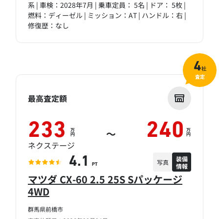
系 | 車検：2028年7月 | 乗車定員： 5名 | ドア： 5枚 |
燃料：ディーゼル | ミッション：AT | ハンドル：右 |
修復歴：なし
4
社
査定
最高査定額
233
240
万
万
～
円
円
ネクステージ
装備
4.1
写真
情報
PT
マツダ CX-60 2.5 25S Sパッケージ
4WD
群馬県前橋市