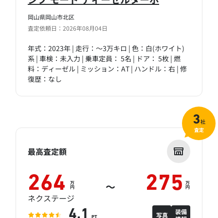
岡山県岡山市北区
査定依頼日：2026年08月04日
年式：2023年 | 走行：～3万キロ | 色：白(ホワイト)
系 | 車検：未入力 | 乗車定員： 5名 | ドア： 5枚 | 燃
料：ディーゼル | ミッション：AT | ハンドル：右 | 修
復歴：なし
3
社
査定
最高査定額
264
275
万
万
～
円
円
ネクステージ
装備
4.1
写真
PT