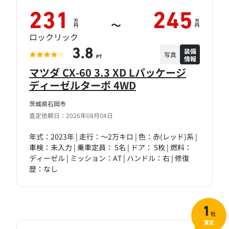
231
245
万
万
～
円
円
ロックリック
装備
3.8
写真
情報
PT
マツダ CX-60 3.3 XD Lパッケージ
ディーゼルターボ 4WD
茨城県石岡市
査定依頼日：2026年08月04日
年式：2023年 | 走行：～2万キロ | 色：赤(レッド)系 |
車検：未入力 | 乗車定員： 5名 | ドア： 5枚 | 燃料：
ディーゼル | ミッション：AT | ハンドル：右 | 修復
歴：なし
1
社
査定