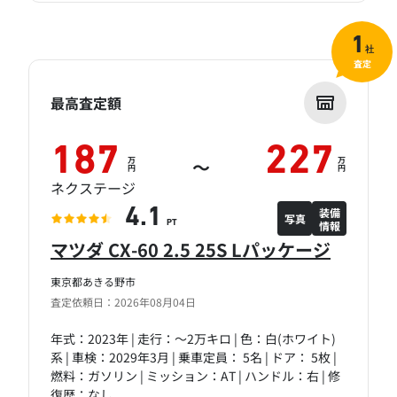
1
社
査定
最高査定額
187
227
万
万
～
円
円
ネクステージ
装備
4.1
写真
情報
PT
マツダ CX-60 2.5 25S Lパッケージ
東京都あきる野市
査定依頼日：2026年08月04日
年式：2023年 | 走行：～2万キロ | 色：白(ホワイト)
系 | 車検：2029年3月 | 乗車定員： 5名 | ドア： 5枚 |
燃料：ガソリン | ミッション：AT | ハンドル：右 | 修
復歴：なし