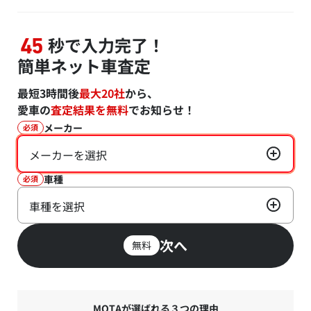
秒で入力完了！
45
簡単ネット車査定
最短3時間後
最大20社
から、
愛車の
査定結果を無料
でお知らせ！
メーカー
必須
メーカーを選択
車種
必須
車種を選択
次へ
無料
MOTAが選ばれる３つの理由