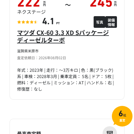
222
245
万
万
～
円
円
ネクステージ
装備
4.1
写真
情報
PT
マツダ CX-60 3.3 XD Sパッケージ
ディーゼルターボ
滋賀県米原市
査定依頼日：2026年08月02日
年式：2023年 | 走行：～3万キロ | 色：黒(ブラック)
系 | 車検：2028年3月 | 乗車定員： 5名 | ドア： 5枚 |
燃料：ディーゼル | ミッション：AT | ハンドル：右 |
修復歴：なし
6
社
査定
最高査定額