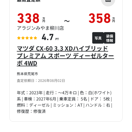
338
358
万
万
～
円
円
アラジンみやま柳川店
装備
4.7
写真
情報
PT
マツダ CX-60 3.3 XDハイブリッド
プレミアム スポーツ ディーゼルター
ボ 4WD
熊本県荒尾市
査定依頼日：2026年08月02日
年式：2023年 | 走行：～4万キロ | 色：白(ホワイト)
系 | 車検：2027年6月 | 乗車定員： 5名 | ドア： 5枚 |
燃料：ディーゼル | ミッション：AT | ハンドル：右 |
修復歴：修復済