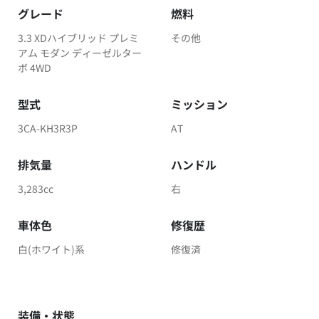
グレード
燃料
3.3 XDハイブリッド プレミ
その他
アム モダン ディーゼルター
ボ 4WD
型式
ミッション
3CA-KH3R3P
AT
排気量
ハンドル
3,283cc
右
車体色
修復歴
白(ホワイト)系
修復済
装備・状態