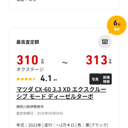
6
社
査定
最高査定額
310
313
万
万
～
円
円
ネクステージ
装備
4.1
写真
情報
PT
マツダ CX-60 3.3 XD エクスクルー
シブ モード ディーゼルターボ
神奈川県伊勢原市
査定依頼日：2026年08月04日
年式：2023年 | 走行：～2万キロ | 色：黒(ブラック)