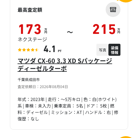
最高査定額
173
215
万
万
～
円
円
ネクステージ
装備
4.1
写真
情報
PT
マツダ CX-60 3.3 XD Sパッケージ
ディーゼルターボ
千葉県成田市
査定依頼日：2026年08月04日
年式：2023年 | 走行：～5万キロ | 色：白(ホワイト)
系 | 車検：未入力 | 乗車定員： 5名 | ドア： 5枚 | 燃
料：ディーゼル | ミッション：AT | ハンドル：右 | 修
復歴：なし