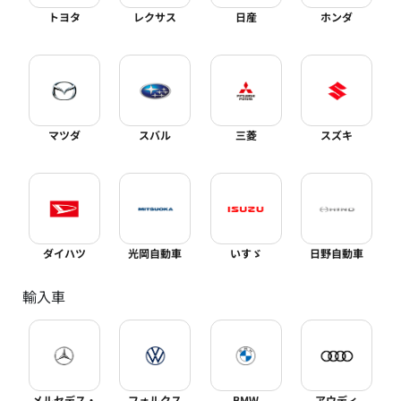
トヨタ
レクサス
日産
ホンダ
マツダ
スバル
三菱
スズキ
ダイハツ
光岡自動車
いすゞ
日野自動車
輸入車
メルセデス・
フォルクス
BMW
アウディ