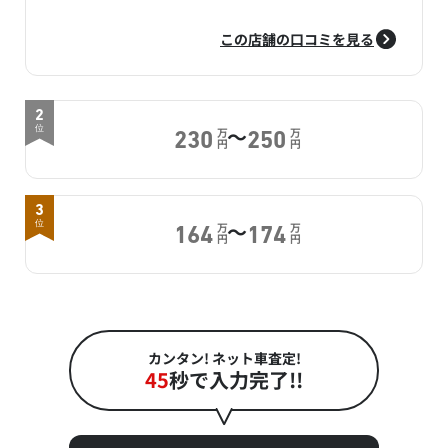
この店舗の口コミを見る
2
～
位
万
万
230
250
円
円
3
～
位
万
万
164
174
円
円
カンタン! ネット車査定!
45
秒で入力完了!!