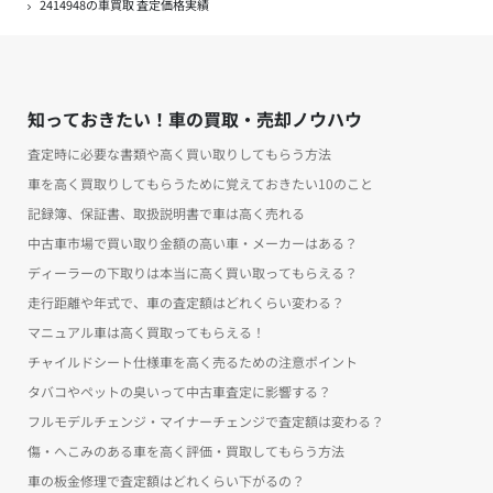
2414948の車買取 査定価格実績
知っておきたい！車の買取・売却ノウハウ
査定時に必要な書類や高く買い取りしてもらう方法
車を高く買取りしてもらうために覚えておきたい10のこと
記録簿、保証書、取扱説明書で車は高く売れる
中古車市場で買い取り金額の高い車・メーカーはある？
ディーラーの下取りは本当に高く買い取ってもらえる？
走行距離や年式で、車の査定額はどれくらい変わる？
マニュアル車は高く買取ってもらえる！
チャイルドシート仕様車を高く売るための注意ポイント
タバコやペットの臭いって中古車査定に影響する？
フルモデルチェンジ・マイナーチェンジで査定額は変わる？
傷・へこみのある車を高く評価・買取してもらう方法
車の板金修理で査定額はどれくらい下がるの？