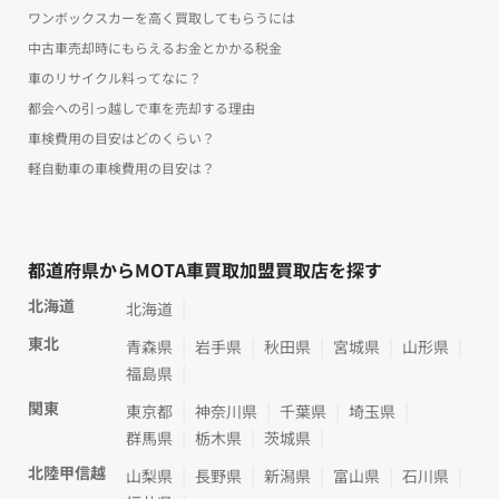
ワンボックスカーを高く買取してもらうには
中古車売却時にもらえるお金とかかる税金
車のリサイクル料ってなに？
都会への引っ越しで車を売却する理由
車検費用の目安はどのくらい？
軽自動車の車検費用の目安は？
都道府県からMOTA車買取加盟買取店を探す
北海道
北海道
東北
青森県
岩手県
秋田県
宮城県
山形県
福島県
関東
東京都
神奈川県
千葉県
埼玉県
群馬県
栃木県
茨城県
北陸甲信越
山梨県
長野県
新潟県
富山県
石川県