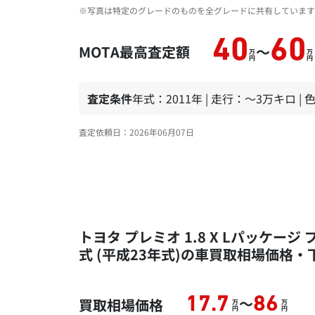
※写真は特定のグレードのものを全グレードに共有しています
40
60
MOTA最高査定額
～
万
万
円
円
査定条件
年式：2011年 | 走行：～3万キロ |
査定依頼日：2026年06月07日
トヨタ プレミオ 1.8 X Lパッケージ
式 (平成23年式)の車買取相場価格
～
17.7
86
買取相場価格
万
万
円
円