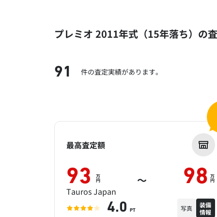
プレミオ 2011年式（15年落ち）の
91
件の査定実績があります。
最高査定額
93
98
万
万
～
円
円
Tauros Japan
装備
4.0
写真
情報
PT