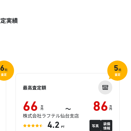
査定実績
6
5
社
社
査定
査定
最高査定額
66
86
万
万
～
円
円
株式会社ラフテル仙台支店
装備
4.2
写真
情報
PT