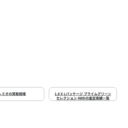
レミオの買取相場
1.8 X Lパッケージ プライムグリーン
セレクション 4WDの査定実績一覧