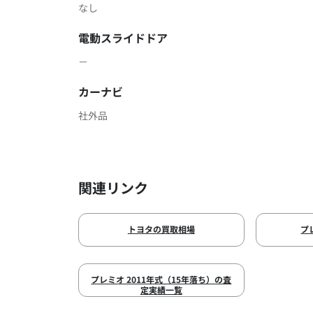
なし
電動スライドドア
－
カーナビ
社外品
関連リンク
トヨタの買取相場
プ
プレミオ 2011年式（15年落ち）の査
定実績一覧