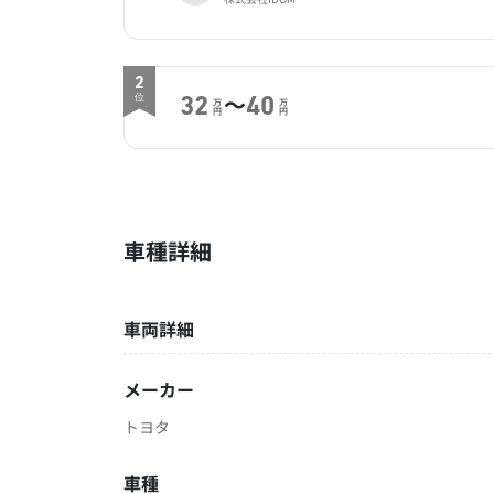
2
～
位
32
40
万
万
円
円
車種詳細
車両詳細
メーカー
トヨタ
車種