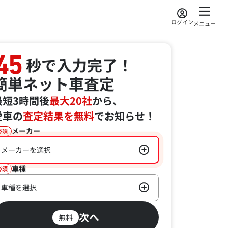
ログイン
メニュー
45
秒で入力完了！
簡単ネット車査定
最短3時間後
最大20社
から、
愛車の
査定結果を無料
でお知らせ！
メーカー
必須
メーカーを選択
車種
必須
車種を選択
次へ
無料