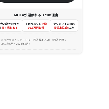
MOTAが選ばれる３つの理由
大20社が競うか
下取りよりも
平均
やりとりするのは
ら
高く売れる！
30.3万円お得
高額上位3社
のみ
※当社実施アンケートより 回答数3,645件（回答期間：
2023年6月～2024年5月）