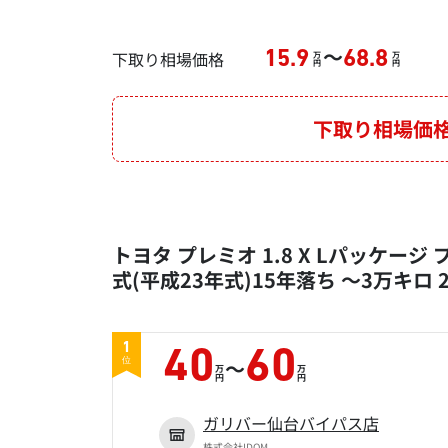
～
下取り相場価格
15.9
68.8
万
万
円
円
下取り相場価
トヨタ プレミオ 1.8 X Lパッケージ
式(平成23年式)15年落ち ～3万キロ 
1
40
60
～
位
万
万
円
円
ガリバー仙台バイパス店
株式会社IDOM