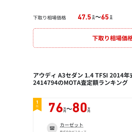
～
下取り相場価格
47.5
65
万
万
円
円
下取り相場価
アウディ A3セダン 1.4 TFSI 201
2414794のMOTA査定額ランキング
1
76
80
～
位
万
万
円
円
カーゼット
株式会社ゼスティア