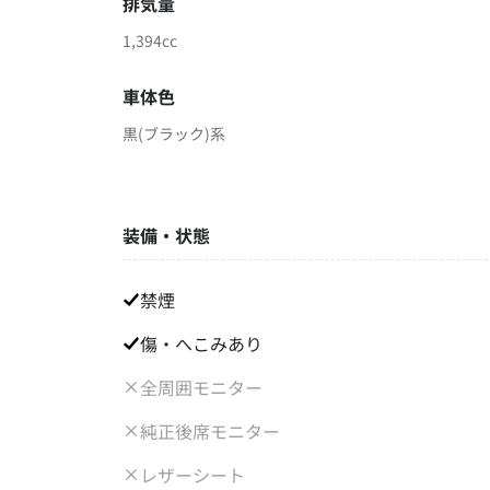
排気量
1,394cc
車体色
黒(ブラック)系
装備・状態
禁煙
傷・へこみあり
全周囲モニター
純正後席モニター
レザーシート