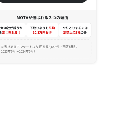
MOTAが選ばれる３つの理由
大20社が競うか
下取りよりも
平均
やりとりするのは
ら
高く売れる！
30.3万円お得
高額上位3社
のみ
※当社実施アンケートより 回答数3,645件（回答期間：
2023年6月～2024年5月）