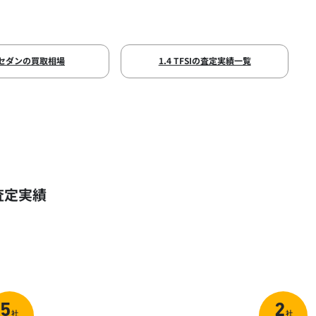
3セダンの買取相場
1.4 TFSIの査定実績一覧
査定実績
5
2
社
社