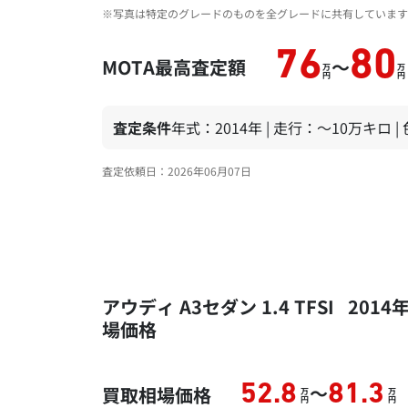
※写真は特定のグレードのものを全グレードに共有しています
76
80
MOTA最高査定額
～
万
万
円
円
査定条件
年式：2014年 | 走行：～10万キロ 
査定依頼日：2026年06月07日
アウディ A3セダン 1.4 TFSI 2
場価格
～
52.8
81.3
買取相場価格
万
万
円
円