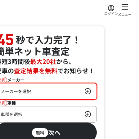
ログイン
メニュー
45
秒で入力完了！
簡単ネット車査定
最短3時間後
最大20社
から、
愛車の
査定結果を無料
でお知らせ！
メーカー
必須
メーカーを選択
車種
必須
車種を選択
次へ
無料