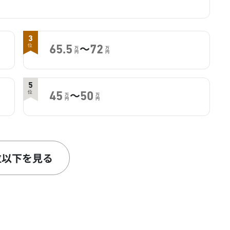
3
～
位
65.5
72
万
万
円
円
5
～
位
45
50
万
万
円
円
7
～
位
44
50
万
万
円
円
位以下を見る
9
～
位
11.1
22.2
万
万
円
円