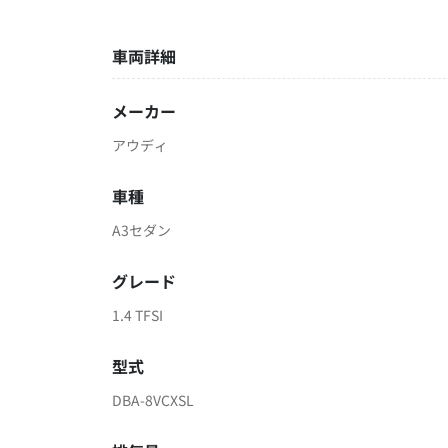
車両詳細
メーカー
アウディ
車種
A3セダン
グレード
1.4 TFSI
型式
DBA-8VCXSL