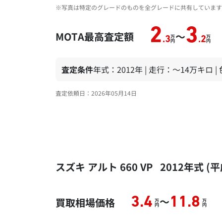
※写真は特定のグレードのものを全グレードに共有しています
2
3
MOTA最高査定額
～
万
万
.3
.2
円
円
査定条件
年式：2012年 | 走行：～14万キロ 
査定依頼日：2026年05月14日
スズキ アルト 660 VP 2012年
～
3.4
11.8
買取相場価格
万
万
円
円