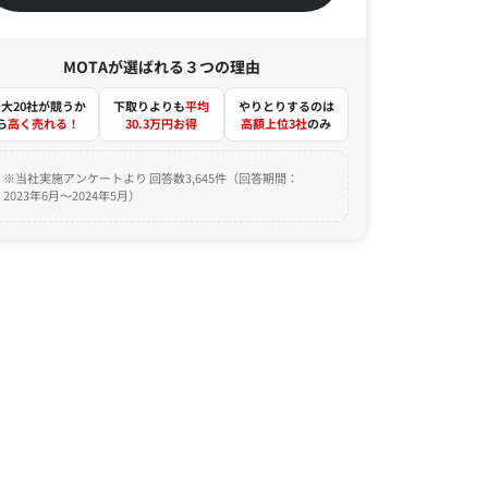
MOTAが選ばれる３つの理由
大20社が競うか
下取りよりも
平均
やりとりするのは
ら
高く売れる！
30.3万円お得
高額上位3社
のみ
※当社実施アンケートより 回答数3,645件（回答期間：
2023年6月～2024年5月）