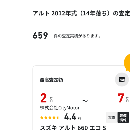
アルト 2012年式（14年落ち）の査
659
件の査定実績があります。
最高査定額
2
7
万
万
～
円
円
株式会社CityMotor
装備
4.4
写真
情報
PT
スズキ アルト 660 エコ S