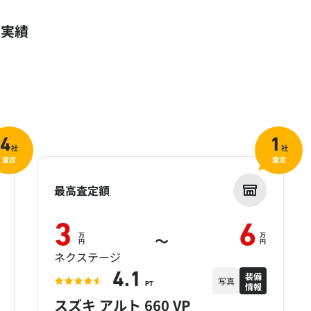
定実績
4
1
社
社
査定
査定
最高査定額
3
6
万
万
～
円
円
ネクステージ
装備
4.1
写真
情報
PT
スズキ アルト 660 VP