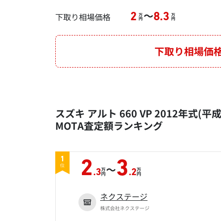
～
下取り相場価格
2
8.3
万
万
円
円
下取り相場価
スズキ アルト 660 VP 2012年式(平
MOTA査定額ランキング
1
2
3
～
位
万
万
.3
.2
円
円
ネクステージ
株式会社ネクステージ