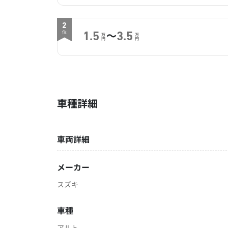
2
～
位
1.5
3.5
万
万
円
円
車種詳細
車両詳細
メーカー
スズキ
車種
アルト