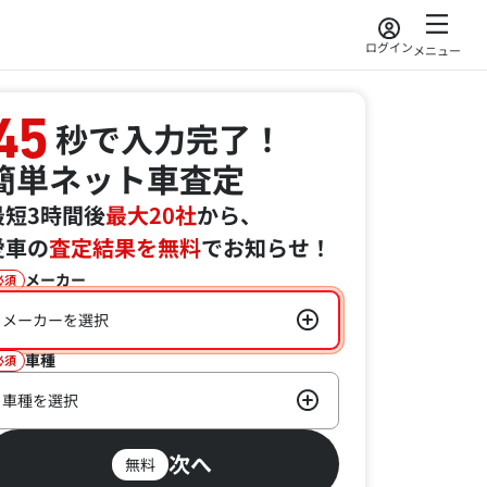
ログイン
メニュー
45
秒で入力完了！
簡単ネット車査定
最短3時間後
最大20社
から、
愛車の
査定結果を無料
でお知らせ！
メーカー
必須
メーカーを選択
車種
必須
車種を選択
次へ
無料