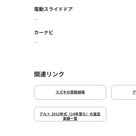
電動スライドドア
－
カーナビ
－
関連リンク
スズキの買取相場
アルト 2012年式（14年落ち）の査定
実績一覧