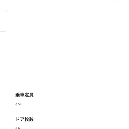
乗車定員
4名
ドア枚数
5枚