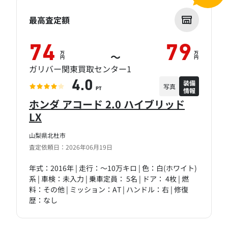
最高査定額
74
79
万
万
～
円
円
ガリバー関東買取センター1
装備
4.0
写真
情報
PT
ホンダ アコード 2.0 ハイブリッド
LX
山梨県北杜市
査定依頼日：2026年06月19日
年式：2016年 | 走行：～10万キロ | 色：白(ホワイト)
系 | 車検：未入力 | 乗車定員： 5名 | ドア： 4枚 | 燃
料：その他 | ミッション：AT | ハンドル：右 | 修復
歴：なし