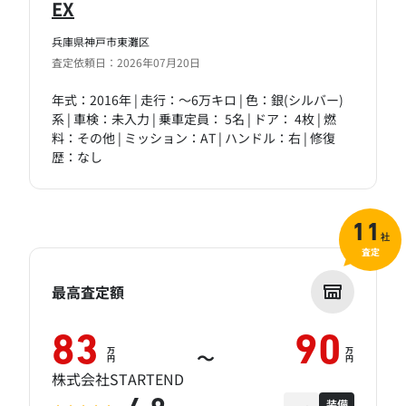
EX
兵庫県神戸市東灘区
査定依頼日：2026年07月20日
年式：2016年 | 走行：～6万キロ | 色：銀(シルバー)
系 | 車検：未入力 | 乗車定員： 5名 | ドア： 4枚 | 燃
料：その他 | ミッション：AT | ハンドル：右 | 修復
歴：なし
11
社
査定
最高査定額
83
90
万
万
～
円
円
株式会社STARTEND
装備