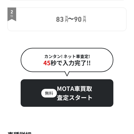
2
～
位
万
万
83
90
円
円
カンタン! ネット車査定!
45
秒で入力完了!!
MOTA車買取
無料
査定スタート