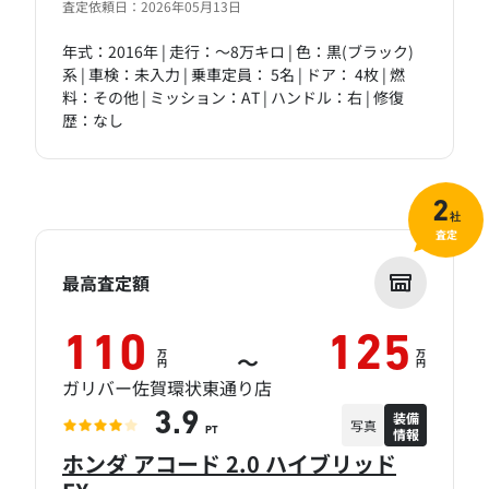
査定依頼日：2026年05月13日
年式：2016年 | 走行：～8万キロ | 色：黒(ブラック)
系 | 車検：未入力 | 乗車定員： 5名 | ドア： 4枚 | 燃
料：その他 | ミッション：AT | ハンドル：右 | 修復
歴：なし
2
社
査定
最高査定額
110
125
万
万
～
円
円
ガリバー佐賀環状東通り店
装備
3.9
写真
情報
PT
ホンダ アコード 2.0 ハイブリッド