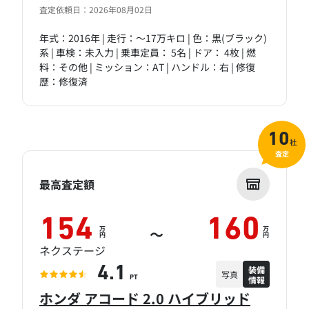
査定依頼日：2026年08月02日
年式：2016年 | 走行：～17万キロ | 色：黒(ブラック)
系 | 車検：未入力 | 乗車定員： 5名 | ドア： 4枚 | 燃
料：その他 | ミッション：AT | ハンドル：右 | 修復
歴：修復済
10
社
査定
最高査定額
154
160
万
万
～
円
円
ネクステージ
装備
4.1
写真
情報
PT
ホンダ アコード 2.0 ハイブリッド