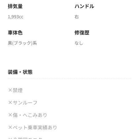
排気量
ハンドル
1,993cc
右
車体色
修復歴
黒(ブラック)系
なし
装備・状態
禁煙
サンルーフ
傷・へこみあり
ペット乗車実績あり