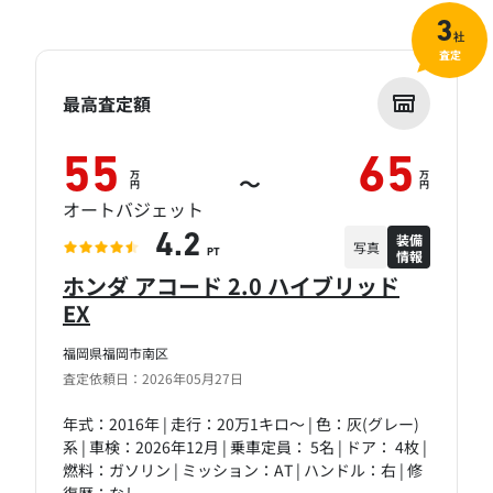
3
社
査定
最高査定額
55
65
万
万
～
円
円
オートバジェット
装備
4.2
写真
情報
PT
ホンダ アコード 2.0 ハイブリッド
EX
福岡県福岡市南区
査定依頼日：2026年05月27日
年式：2016年 | 走行：20万1キロ～ | 色：灰(グレー)
系 | 車検：2026年12月 | 乗車定員： 5名 | ドア： 4枚 |
燃料：ガソリン | ミッション：AT | ハンドル：右 | 修