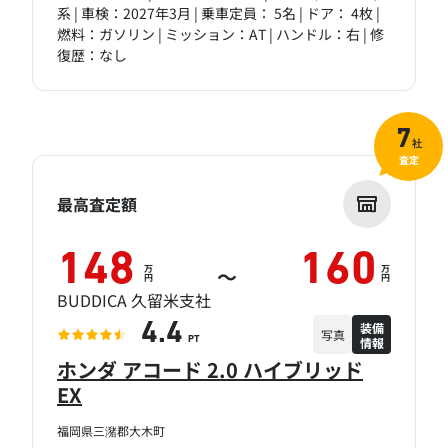
系 | 車検：2027年3月 | 乗車定員： 5名 | ドア： 4枚 |
燃料：ガソリン | ミッション：AT | ハンドル：右 | 修
復歴：なし
7
社
査定
最高査定額
148
160
万
万
～
円
円
BUDDICA 久留米支社
装備
4.4
写真
情報
PT
ホンダ アコード 2.0 ハイブリッド
EX
福岡県三潴郡大木町