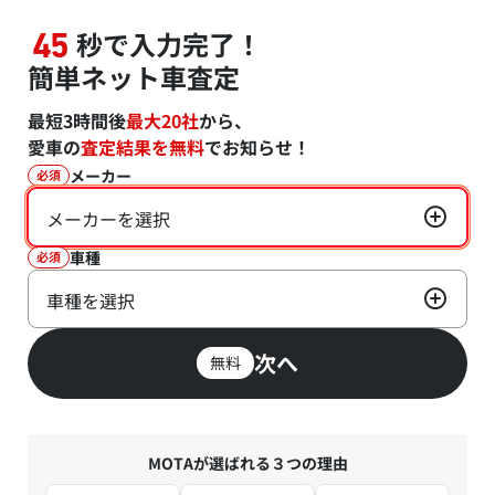
秒で入力完了！
45
簡単ネット車査定
最短3時間後
最大20社
から、
愛車の
査定結果を無料
でお知らせ！
メーカー
必須
メーカーを選択
車種
必須
車種を選択
次へ
無料
MOTAが選ばれる３つの理由