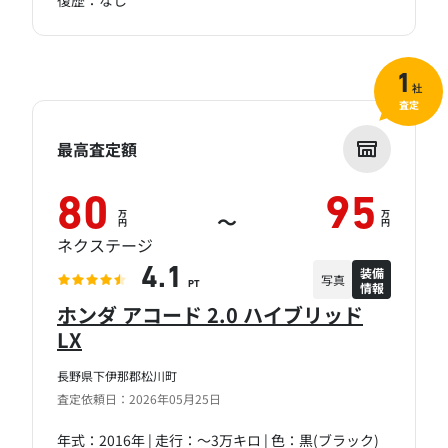
復歴：なし
1
社
査定
最高査定額
80
95
万
万
～
円
円
ネクステージ
装備
4.1
写真
情報
PT
ホンダ アコード 2.0 ハイブリッド
LX
長野県下伊那郡松川町
査定依頼日：2026年05月25日
年式：2016年 | 走行：～3万キロ | 色：黒(ブラック)