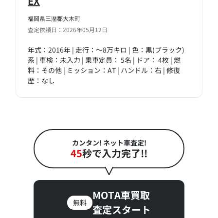
EX
福岡県三潴郡大木町
査定依頼日：2026年05月12日
年式：2016年 | 走行：～8万キロ | 色：黒(ブラック)
系 | 車検：未入力 | 乗車定員： 5名 | ドア： 4枚 | 燃
料：その他 | ミッション：AT | ハンドル：右 | 修復
歴：なし
カンタン! ネット車査定!
45
秒で入力完了!!
MOTA車買取
無料
査定スタート