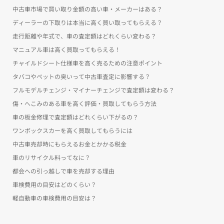
中古車市場で買い取り金額の高い車・メーカーはある？
ディーラーの下取りは本当に高く買い取ってもらえる？
走行距離や年式で、車の査定額はどれくらい変わる？
マニュアル車は高く買取ってもらえる！
チャイルドシート仕様車を高く売るための注意ポイント
タバコやペットの臭いって中古車査定に影響する？
フルモデルチェンジ・マイナーチェンジで査定額は変わる？
傷・へこみのある車を高く評価・買取してもらう方法
車の板金修理で査定額はどれくらい下がるの？
ワンボックスカーを高く買取してもらうには
中古車売却時にもらえるお金とかかる税金
車のリサイクル料ってなに？
都会への引っ越しで車を売却する理由
車検費用の目安はどのくらい？
軽自動車の車検費用の目安は？