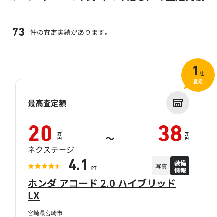
件の査定実績があります。
73
1
社
査定
最高査定額
20
38
万
万
～
円
円
ネクステージ
装備
4.1
写真
情報
PT
ホンダ アコード 2.0 ハイブリッド
LX
宮崎県宮崎市