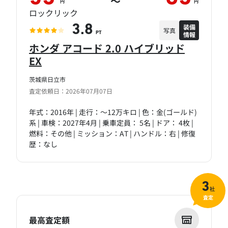
～
円
円
ロックリック
装備
3.8
写真
情報
PT
ホンダ アコード 2.0 ハイブリッド
EX
茨城県日立市
査定依頼日：2026年07月07日
年式：2016年 | 走行：～12万キロ | 色：金(ゴールド)
系 | 車検：2027年4月 | 乗車定員： 5名 | ドア： 4枚 |
燃料：その他 | ミッション：AT | ハンドル：右 | 修復
歴：なし
3
社
査定
最高査定額