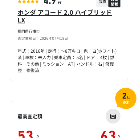
4.9
写真
情報
PT
ホンダ アコード 2.0 ハイブリッド
LX
福岡県行橋市
査定依頼日：2026年07月18日
年式：2016年 | 走行：～8万キロ | 色：白(ホワイト)
系 | 車検：未入力 | 乗車定員： 5名 | ドア： 4枚 | 燃
料：その他 | ミッション：AT | ハンドル：右 | 修復
歴：修復済
2
社
査定
最高査定額
53
63
万
万