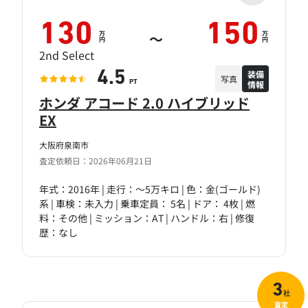
130
150
万
万
～
円
円
2nd Select
装備
4.5
写真
情報
PT
ホンダ アコード 2.0 ハイブリッド
EX
大阪府泉南市
査定依頼日：2026年06月21日
年式：2016年 | 走行：～5万キロ | 色：金(ゴールド)
系 | 車検：未入力 | 乗車定員： 5名 | ドア： 4枚 | 燃
料：その他 | ミッション：AT | ハンドル：右 | 修復
歴：なし
3
社
査定