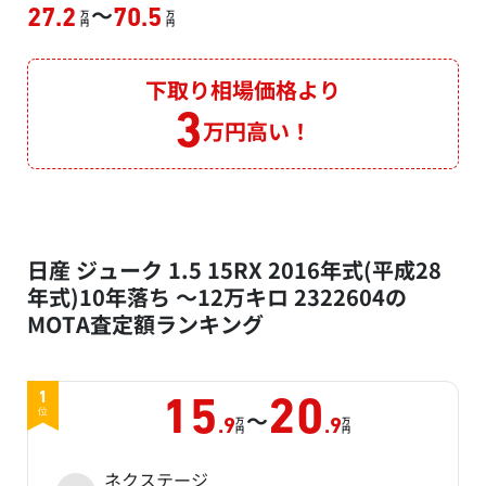
～
27.2
70.5
万
万
円
円
下取り相場価格より
3
万円高い！
日産 ジューク 1.5 15RX 2016年式(平成28
年式)10年落ち ～12万キロ 2322604の
MOTA査定額ランキング
1
15
20
～
位
万
万
.9
.9
円
円
ネクステージ