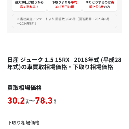
最大20社が競うから
下取りよりも
平均
やりとりするのは
高
高く売れる！
30.3万円お得
額上位3社
のみ
※当社実施アンケートより 回答数3,645件（回答期間：2023年6月
～2024年5月）
日産 ジューク 1.5 15RX 2016年式 (平成28
年式)の車買取相場価格・下取り相場価格
買取相場価格
～
30.2
78.3
万
万
円
円
下取り相場価格