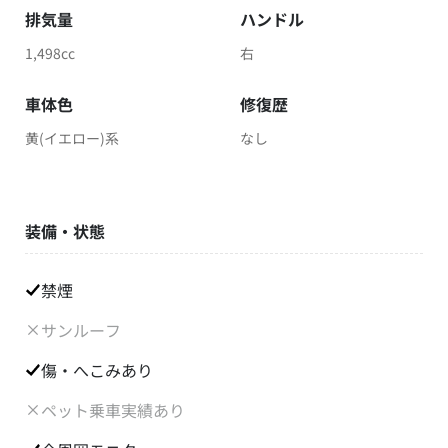
排気量
ハンドル
1,498cc
右
車体色
修復歴
黄(イエロー)系
なし
装備・状態
禁煙
サンルーフ
傷・へこみあり
ペット乗車実績あり