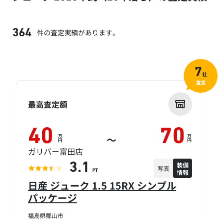
件の査定実績があります。
364
7
社
査定
最高査定額
40
70
万
万
～
円
円
ガリバー富田店
装備
3.1
写真
情報
PT
日産 ジューク 1.5 15RX シンプル
パッケージ
福島県郡山市