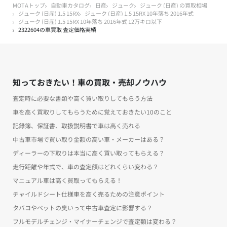
MOTAトップ
自動車カタログ
日産
ジューク
ジューク (日産) の買取相場
ジューク (日産) 1.5 15RX
ジューク (日産) 1.5 15RX 10年落ち 2016年式
ジューク (日産) 1.5 15RX 10年落ち 2016年式 12万キロ以下
2322604の車買取 査定価格実績
知っておきたい！車の買取・売却ノウハウ
査定時に必要な書類や高く買い取りしてもらう方法
車を高く買取りしてもらうために覚えておきたい10のこと
記録簿、保証書、取扱説明書で車は高く売れる
中古車市場で買い取り金額の高い車・メーカーはある？
ディーラーの下取りは本当に高く買い取ってもらえる？
走行距離や年式で、車の査定額はどれくらい変わる？
マニュアル車は高く買取ってもらえる！
チャイルドシート仕様車を高く売るための注意ポイント
タバコやペットの臭いって中古車査定に影響する？
フルモデルチェンジ・マイナーチェンジで査定額は変わる？