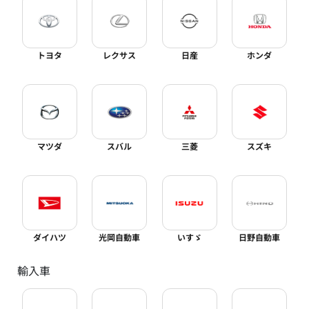
トヨタ
レクサス
日産
ホンダ
マツダ
スバル
三菱
スズキ
ダイハツ
光岡自動車
いすゞ
日野自動車
輸入車