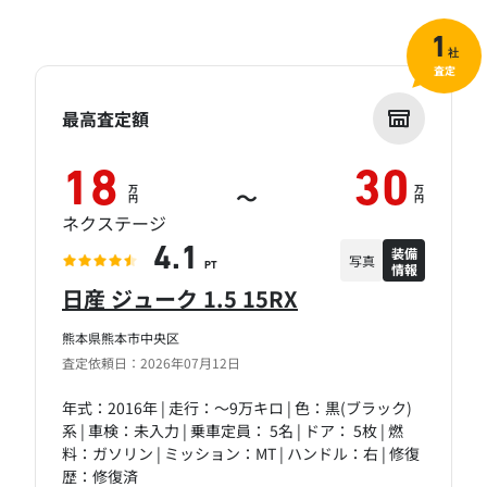
1
社
査定
最高査定額
18
30
万
万
～
円
円
ネクステージ
装備
4.1
写真
情報
PT
日産 ジューク 1.5 15RX
熊本県熊本市中央区
査定依頼日：2026年07月12日
年式：2016年 | 走行：～9万キロ | 色：黒(ブラック)
系 | 車検：未入力 | 乗車定員： 5名 | ドア： 5枚 | 燃
料：ガソリン | ミッション：MT | ハンドル：右 | 修復
歴：修復済