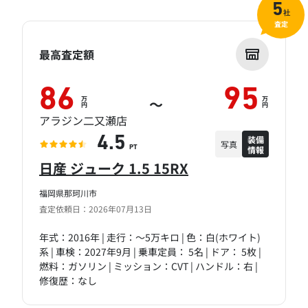
5
社
査定
最高査定額
86
95
万
万
～
円
円
アラジン二又瀬店
装備
4.5
写真
情報
PT
日産 ジューク 1.5 15RX
福岡県那珂川市
査定依頼日：2026年07月13日
年式：2016年 | 走行：～5万キロ | 色：白(ホワイト)
系 | 車検：2027年9月 | 乗車定員： 5名 | ドア： 5枚 |
燃料：ガソリン | ミッション：CVT | ハンドル：右 |
修復歴：なし