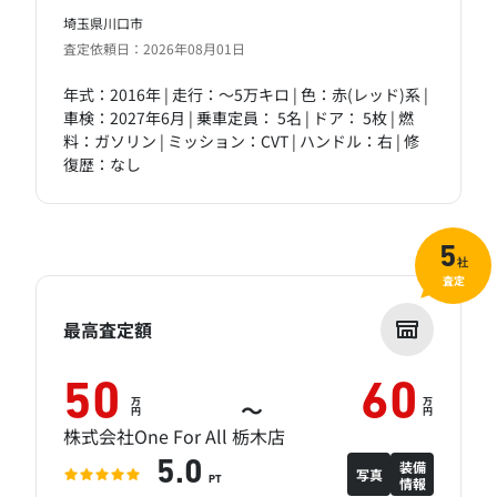
埼玉県川口市
査定依頼日：2026年08月01日
年式：2016年 | 走行：～5万キロ | 色：赤(レッド)系 |
車検：2027年6月 | 乗車定員： 5名 | ドア： 5枚 | 燃
料：ガソリン | ミッション：CVT | ハンドル：右 | 修
復歴：なし
5
社
査定
最高査定額
50
60
万
万
～
円
円
株式会社One For All 栃木店
装備
5.0
写真
情報
PT