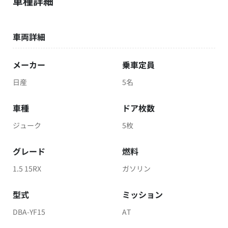
車種詳細
車両詳細
メーカー
乗車定員
日産
5名
車種
ドア枚数
ジューク
5枚
グレード
燃料
1.5 15RX
ガソリン
型式
ミッション
DBA-YF15
AT