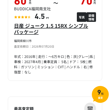
60
70
万
万
～
円
円
BUDDICA福岡南支社
装備
4.5
写真
情報
PT
日産 ジューク 1.5 15RX シンプル
パッケージ
福岡県柳川市
査定依頼日：2026年07月20日
年式：2016年 | 走行：～6万キロ | 色：灰(グレー)系 |
車検：2027年4月 | 乗車定員： 5名 | ドア： 5枚 | 燃
料：ガソリン | ミッション：CVT | ハンドル：右 | 修
復歴：なし
9
社
査定
最高査定額