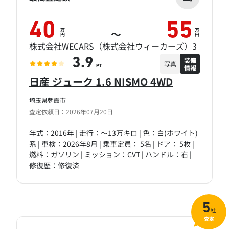
40
55
万
万
～
円
円
株式会社WECARS（株式会社ウィーカーズ）3
装備
3.9
写真
情報
PT
日産 ジューク 1.6 NISMO 4WD
埼玉県朝霞市
査定依頼日：2026年07月20日
年式：2016年 | 走行：～13万キロ | 色：白(ホワイト)
系 | 車検：2026年8月 | 乗車定員： 5名 | ドア： 5枚 |
燃料：ガソリン | ミッション：CVT | ハンドル：右 |
修復歴：修復済
5
社
査定