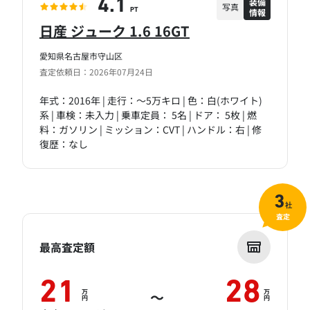
装備
4.1
写真
情報
PT
日産 ジューク 1.6 16GT
愛知県名古屋市守山区
査定依頼日：2026年07月24日
年式：2016年 | 走行：～5万キロ | 色：白(ホワイト)
系 | 車検：未入力 | 乗車定員： 5名 | ドア： 5枚 | 燃
料：ガソリン | ミッション：CVT | ハンドル：右 | 修
復歴：なし
3
社
査定
最高査定額
21
28
万
万
～
円
円