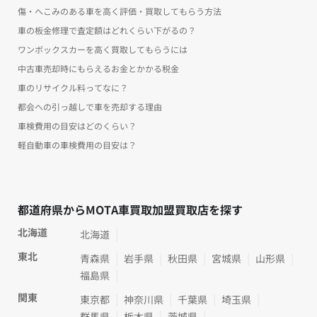
傷・へこみのある車を高く評価・買取してもらう方法
車の板金修理で査定額はどれくらい下がるの？
ワンボックスカーを高く買取してもらうには
中古車売却時にもらえるお金とかかる税金
車のリサイクル料ってなに？
都会への引っ越しで車を売却する理由
車検費用の目安はどのくらい？
軽自動車の車検費用の目安は？
都道府県からMOTA車買取加盟買取店を探す
北海道
北海道
東北
青森県
岩手県
秋田県
宮城県
山形県
福島県
関東
東京都
神奈川県
千葉県
埼玉県
群馬県
栃木県
茨城県