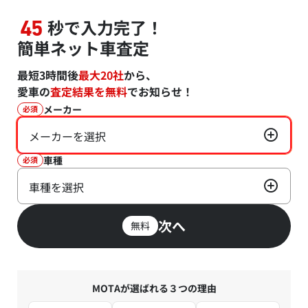
秒で入力完了！
45
簡単ネット車査定
最短3時間後
最大20社
から、
愛車の
査定結果を無料
でお知らせ！
メーカー
必須
メーカーを選択
車種
必須
車種を選択
次へ
無料
MOTAが選ばれる３つの理由