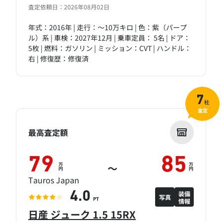
査定依頼日：2026年08月02日
年式：2016年 | 走行：～10万キロ | 色：紫（パープ
ル）系 | 車検：2027年12月 | 乗車定員： 5名 | ドア：
5枚 | 燃料：ガソリン | ミッション：CVT | ハンドル：
右 | 修復歴：修復済
7
社
査定
最高査定額
79
85
万
万
～
円
円
Tauros Japan
装備
4.0
写真
情報
PT
日産 ジューク 1.5 15RX