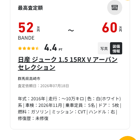
最高査定額
52
60
万
万
～
円
円
BANDE
装備
4.4
写真
情報
PT
日産 ジューク 1.5 15RX V アーバン
セレクション
群馬県高崎市
査定依頼日：2026年07月18日
年式：2016年 | 走行：～10万キロ | 色：白(ホワイト)
系 | 車検：2026年11月 | 乗車定員： 5名 | ドア： 5枚 |
燃料：ガソリン | ミッション：CVT | ハンドル：右 |
修復歴：未修復