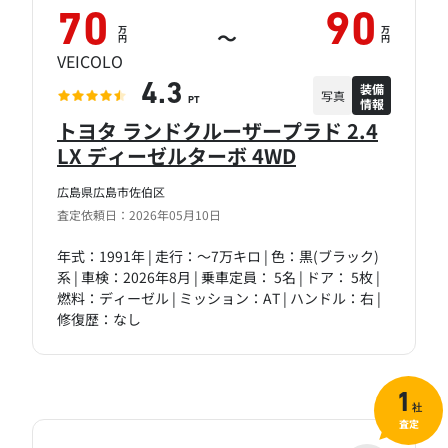
70
90
万
万
～
円
円
VEICOLO
装備
4.3
写真
情報
PT
トヨタ ランドクルーザープラド 2.4
LX ディーゼルターボ 4WD
広島県広島市佐伯区
査定依頼日：2026年05月10日
年式：1991年 | 走行：～7万キロ | 色：黒(ブラック)
系 | 車検：2026年8月 | 乗車定員： 5名 | ドア： 5枚 |
燃料：ディーゼル | ミッション：AT | ハンドル：右 |
修復歴：なし
1
社
査定