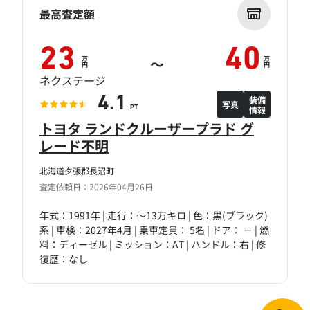
最高査定額
23
40
万
万
～
円
円
ネクステージ
装備
4.1
写真
情報
PT
トヨタ ランドクルーザープラド グ
レード不明
北海道夕張郡長沼町
査定依頼日：2026年04月26日
年式：1991年 | 走行：～13万キロ | 色：黒(ブラック)
系 | 車検：2027年4月 | 乗車定員： 5名 | ドア： － | 燃
料：ディーゼル | ミッション：AT | ハンドル：右 | 修
復歴：なし