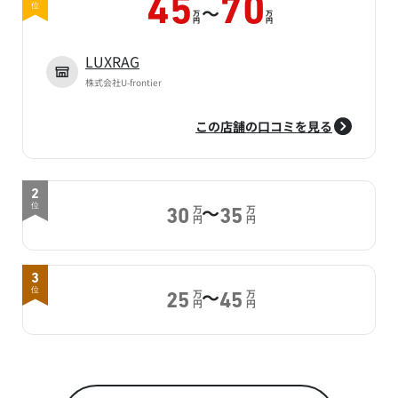
45
70
～
位
万
万
円
円
LUXRAG
株式会社U-frontier
この店舗の口コミを見る
2
～
位
万
万
30
35
円
円
3
～
位
万
万
25
45
円
円