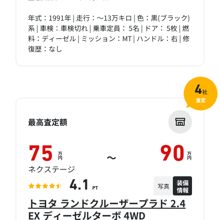
年式：1991年 | 走行：～13万キロ | 色：黒(ブラック)
系 | 車検：車検切れ | 乗車定員： 5名 | ドア： 5枚 | 燃
料：ディーゼル | ミッション：MT | ハンドル：右 | 修
復歴：なし
4
社
査定
最高査定額
75
90
万
万
～
円
円
ネクステージ
装備
4.1
写真
情報
PT
トヨタ ランドクルーザープラド 2.4
EX ディーゼルターボ 4WD