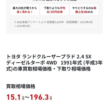
最大20社が競うから
下取りよりも
平均
やりとりするのは
高
高く売れる！
30.3万円お得
額上位3社
のみ
※当社実施アンケートより 回答数3,645件（回答期間：2023年6月
～2024年5月）
トヨタ ランドクルーザープラド 2.4 SX
ディーゼルターボ 4WD 1991年式 (平成3年
式)の車買取相場価格・下取り相場価格
買取相場価格
～
15.1
196.3
万
万
円
円