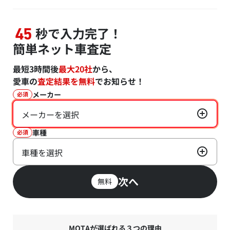
秒で入力完了！
45
簡単ネット車査定
最短3時間後
最大20社
から、
愛車の
査定結果を無料
でお知らせ！
メーカー
必須
メーカーを選択
車種
必須
車種を選択
次へ
無料
MOTAが選ばれる３つの理由