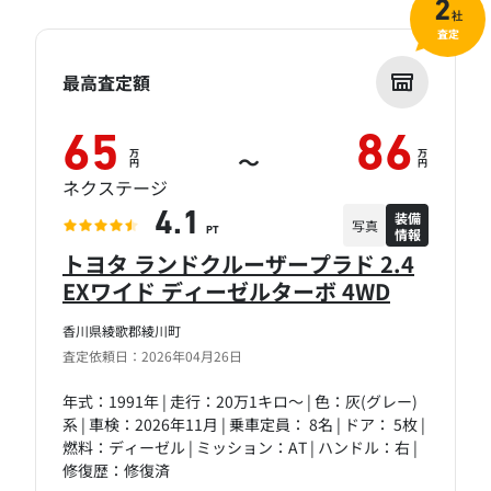
2
社
査定
最高査定額
65
86
万
万
～
円
円
ネクステージ
装備
4.1
写真
情報
PT
トヨタ ランドクルーザープラド 2.4
EXワイド ディーゼルターボ 4WD
香川県綾歌郡綾川町
査定依頼日：2026年04月26日
年式：1991年 | 走行：20万1キロ～ | 色：灰(グレー)
系 | 車検：2026年11月 | 乗車定員： 8名 | ドア： 5枚 |
燃料：ディーゼル | ミッション：AT | ハンドル：右 |
修復歴：修復済