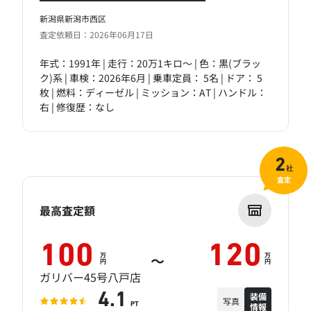
新潟県新潟市西区
査定依頼日：2026年06月17日
年式：1991年 | 走行：20万1キロ～ | 色：黒(ブラッ
ク)系 | 車検：2026年6月 | 乗車定員： 5名 | ドア： 5
枚 | 燃料：ディーゼル | ミッション：AT | ハンドル：
右 | 修復歴：なし
2
社
査定
最高査定額
100
120
万
万
～
円
円
ガリバー45号八戸店
装備
4.1
写真
情報
PT