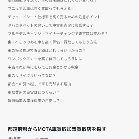
マニュアル車は高く買取ってもらえる！
チャイルドシート仕様車を高く売るための注意ポイント
タバコやペットの臭いって中古車査定に影響する？
フルモデルチェンジ・マイナーチェンジで査定額は変わる？
傷・へこみのある車を高く評価・買取してもらう方法
車の板金修理で査定額はどれくらい下がるの？
ワンボックスカーを高く買取してもらうには
中古車売却時にもらえるお金とかかる税金
車のリサイクル料ってなに？
都会への引っ越しで車を売却する理由
車検費用の目安はどのくらい？
軽自動車の車検費用の目安は？
都道府県からMOTA車買取加盟買取店を探す
北海道