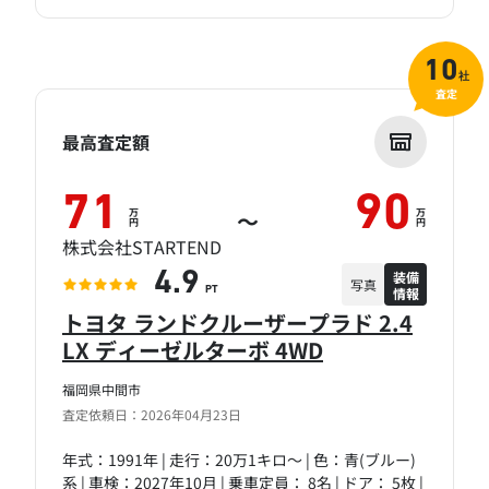
10
社
査定
最高査定額
71
90
万
万
～
円
円
株式会社STARTEND
装備
4.9
写真
情報
PT
トヨタ ランドクルーザープラド 2.4
LX ディーゼルターボ 4WD
福岡県中間市
査定依頼日：2026年04月23日
年式：1991年 | 走行：20万1キロ～ | 色：青(ブルー)
系 | 車検：2027年10月 | 乗車定員： 8名 | ドア： 5枚 |