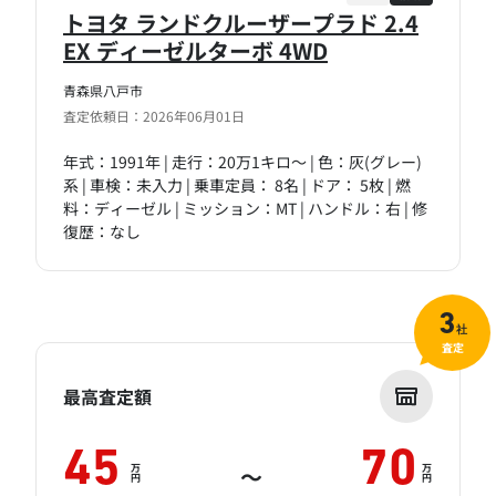
トヨタ ランドクルーザープラド 2.4
EX ディーゼルターボ 4WD
青森県八戸市
査定依頼日：2026年06月01日
年式：1991年 | 走行：20万1キロ～ | 色：灰(グレー)
系 | 車検：未入力 | 乗車定員： 8名 | ドア： 5枚 | 燃
料：ディーゼル | ミッション：MT | ハンドル：右 | 修
復歴：なし
3
社
査定
最高査定額
45
70
万
万
～
円
円