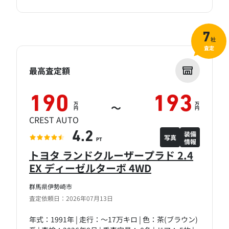
7
社
査定
最高査定額
190
193
万
万
～
円
円
CREST AUTO
装備
4.2
写真
情報
PT
トヨタ ランドクルーザープラド 2.4
EX ディーゼルターボ 4WD
群馬県伊勢崎市
査定依頼日：2026年07月13日
年式：1991年 | 走行：～17万キロ | 色：茶(ブラウン)