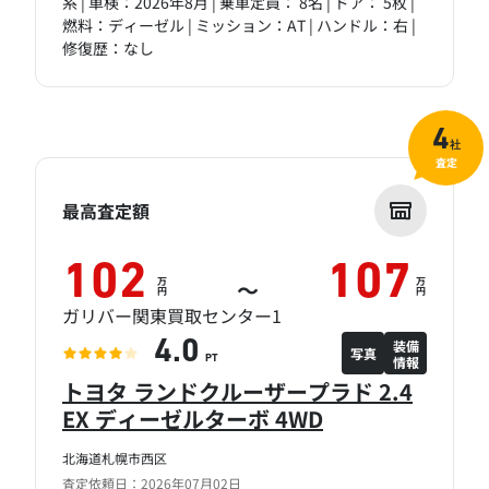
系 | 車検：2026年8月 | 乗車定員： 8名 | ドア： 5枚 |
燃料：ディーゼル | ミッション：AT | ハンドル：右 |
修復歴：なし
4
社
査定
最高査定額
102
107
万
万
～
円
円
ガリバー関東買取センター1
装備
4.0
写真
情報
PT
トヨタ ランドクルーザープラド 2.4
EX ディーゼルターボ 4WD
北海道札幌市西区
査定依頼日：2026年07月02日