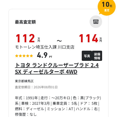
10
社
査定
最高査定額
112
114
万
万
～
円
円
モトーレン埼玉仕入課 川口支店
装備
4.9
写真
情報
PT
トヨタ ランドクルーザープラド 2.4
SX ディーゼルターボ 4WD
東京都練馬区
査定依頼日：2026年08月01日
年式：1991年 | 走行：～20万キロ | 色：黒(ブラック)
系 | 車検：2027年3月 | 乗車定員： 5名 | ドア： 5枚 |
燃料：ディーゼル | ミッション：AT | ハンドル：右 |
修復歴：なし