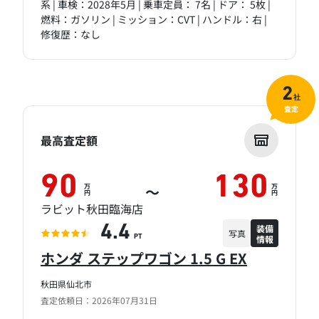
系 | 車検：2028年5月 | 乗車定員： 7名 | ドア： 5枚 |
燃料：ガソリン | ミッション：CVT | ハンドル：右 |
修復歴：なし
2
社
査定
最高査定額
90
130
万
万
～
円
円
ラビット秋田臨海店
装備
4.4
写真
情報
PT
ホンダ ステップワゴン 1.5 G EX
秋田県仙北市
査定依頼日：2026年07月31日