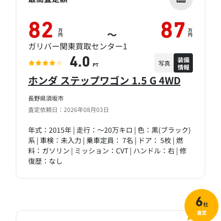
82
87
万
万
～
円
円
ガリバー関東買取センター1
装備
4.0
写真
情報
PT
ホンダ ステップワゴン 1.5 G 4WD
長野県須坂市
査定依頼日：2026年08月03日
年式：2015年 | 走行：～20万キロ | 色：黒(ブラック)
系 | 車検：未入力 | 乗車定員： 7名 | ドア： 5枚 | 燃
料：ガソリン | ミッション：CVT | ハンドル：右 | 修
復歴：なし
6
社
査定