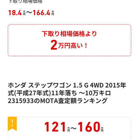
下取り相場価格
～
18.4
166.4
万
万
円
円
下取り相場価格より
2
万円高い！
ホンダ ステップワゴン 1.5 G 4WD 2015年
式(平成27年式)11年落ち ～10万キロ
2315933のMOTA査定額ランキング
1
121
160
～
位
万
万
円
円