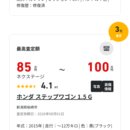
修復歴：修復済
3
社
査定
最高査定額
85
100
万
万
～
円
円
ネクステージ
装備
4.1
写真
情報
PT
ホンダ ステップワゴン 1.5 G
新潟県柏崎市
査定依頼日：2026年08月01日
年式：2015年 | 走行：～12万キロ | 色：黒(ブラック)