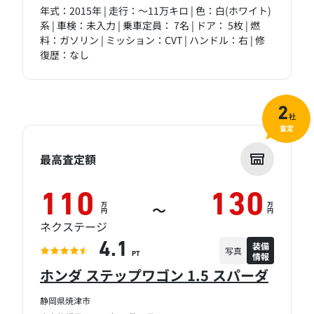
年式：2015年 | 走行：～11万キロ | 色：白(ホワイト)
系 | 車検：未入力 | 乗車定員： 7名 | ドア： 5枚 | 燃
料：ガソリン | ミッション：CVT | ハンドル：右 | 修
復歴：なし
2
社
査定
最高査定額
110
130
万
万
～
円
円
ネクステージ
装備
4.1
写真
情報
PT
ホンダ ステップワゴン 1.5 スパーダ
静岡県焼津市