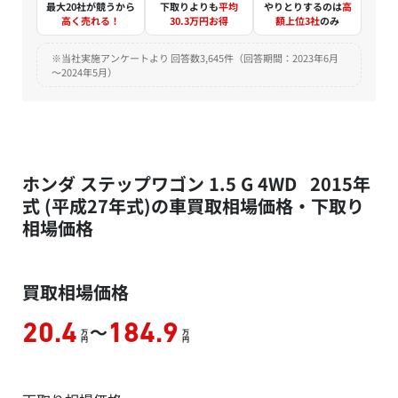
最大20社が競うから
下取りよりも
平均
やりとりするのは
高
高く売れる！
30.3万円お得
額上位3社
のみ
※当社実施アンケートより 回答数3,645件（回答期間：2023年6月
～2024年5月）
ホンダ ステップワゴン 1.5 G 4WD 2015年
式 (平成27年式)の車買取相場価格・下取り
相場価格
買取相場価格
～
20.4
184.9
万
万
円
円