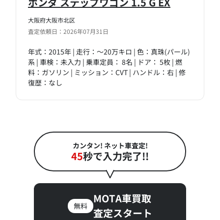
ホンダ ステップワゴン 1.5 G EX
大阪府大阪市北区
査定依頼日：2026年07月31日
年式：2015年 | 走行：～20万キロ | 色：真珠(パール)
系 | 車検：未入力 | 乗車定員： 8名 | ドア： 5枚 | 燃
料：ガソリン | ミッション：CVT | ハンドル：右 | 修
復歴：なし
カンタン! ネット車査定!
45
秒で入力完了!!
MOTA車買取
無料
査定スタート