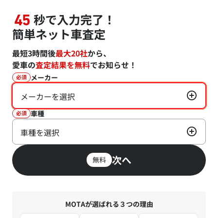
秒で入力完了！
45
簡単ネット車査定
最短3時間後
最大20社
から、
愛車の
査定結果を無料
でお知らせ！
メーカー
必須
メーカーを選択
車種
必須
車種を選択
次へ
無料
MOTAが選ばれる３つの理由