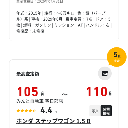
査定依頼日：2026年07月31日
年式：2015年 | 走行：～8万キロ | 色：紫（パープ
ル）系 | 車検：2029年6月 | 乗車定員： 7名 | ドア： 5
枚 | 燃料：ガソリン | ミッション：AT | ハンドル：右 |
修復歴：未修復
5
社
査定
最高査定額
105
110
万
万
～
円
円
みんと自動車 春日部店
装備
4.4
写真
情報
PT
ホンダ ステップワゴン 1.5 B