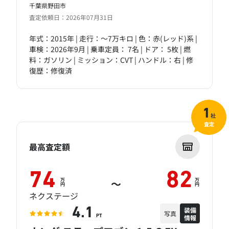
千葉県野田市
査定依頼日：2026年07月31日
年式：2015年 | 走行：～7万キロ | 色：赤(レッド)系 |
車検：2026年9月 | 乗車定員： 7名 | ドア： 5枚 | 燃
料：ガソリン | ミッション：CVT | ハンドル：右 | 修
復歴：修復済
1
社
査定
最高査定額
74
82
万
万
～
円
円
ネクステージ
装備
4.1
写真
情報
PT