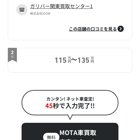
ガリバー関東買取センター1
株式会社IDOM
この店舗の口コミを見る
2
～
位
万
万
115
135
円
円
カンタン! ネット車査定!
45
秒で入力完了!!
MOTA車買取
無料