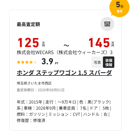
5
社
査定
最高査定額
125
145
万
万
～
円
円
株式会社WECARS（株式会社ウィーカーズ）3
装備
3.9
写真
情報
PT
ホンダ ステップワゴン 1.5 スパーダ
埼玉県さいたま市西区
査定依頼日：2026年08月01日
年式：2015年 | 走行：～9万キロ | 色：黒(ブラック)
系 | 車検：2028年9月 | 乗車定員： 7名 | ドア： 5枚 |
燃料：ガソリン | ミッション：CVT | ハンドル：右 |
修復歴：修復済