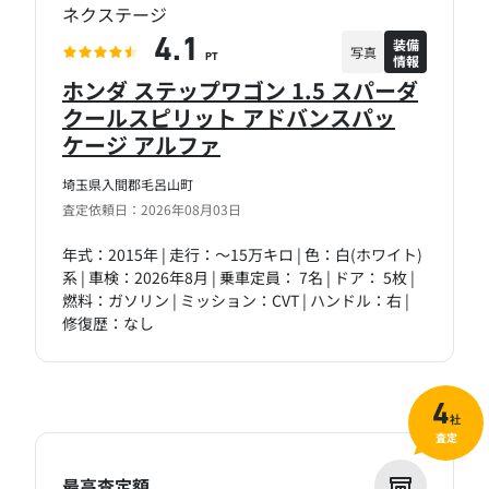
ネクステージ
装備
4.1
写真
情報
PT
ホンダ ステップワゴン 1.5 スパーダ
クールスピリット アドバンスパッ
ケージ アルファ
埼玉県入間郡毛呂山町
査定依頼日：2026年08月03日
年式：2015年 | 走行：～15万キロ | 色：白(ホワイト)
系 | 車検：2026年8月 | 乗車定員： 7名 | ドア： 5枚 |
燃料：ガソリン | ミッション：CVT | ハンドル：右 |
修復歴：なし
4
社
査定
最高査定額