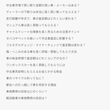
中古車市場で買い取り金額の高い車・メーカーはある？
ディーラーの下取りは本当に高く買い取ってもらえる？
走行距離や年式で、車の査定額はどれくらい変わる？
マニュアル車は高く買取ってもらえる！
チャイルドシート仕様車を高く売るための注意ポイント
タバコやペットの臭いって中古車査定に影響する？
フルモデルチェンジ・マイナーチェンジで査定額は変わる？
傷・へこみのある車を高く評価・買取してもらう方法
車の板金修理で査定額はどれくらい下がるの？
ワンボックスカーを高く買取してもらうには
中古車売却時にもらえるお金とかかる税金
車のリサイクル料ってなに？
都会への引っ越しで車を売却する理由
車検費用の目安はどのくらい？
軽自動車の車検費用の目安は？