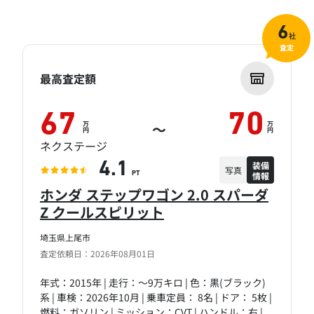
6
社
査定
最高査定額
67
70
万
万
～
円
円
ネクステージ
装備
4.1
写真
情報
PT
ホンダ ステップワゴン 2.0 スパーダ
Z クールスピリット
埼玉県上尾市
査定依頼日：2026年08月01日
年式：2015年 | 走行：～9万キロ | 色：黒(ブラック)
系 | 車検：2026年10月 | 乗車定員： 8名 | ドア： 5枚 |
燃料：ガソリン | ミッション：CVT | ハンドル：右 |