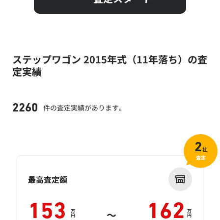
ステップワゴン 2015年式（11年落ち）の査
定実績
件の査定実績があります。
2260
2
社
査定
最高査定額
153
162
万
万
～
円
円