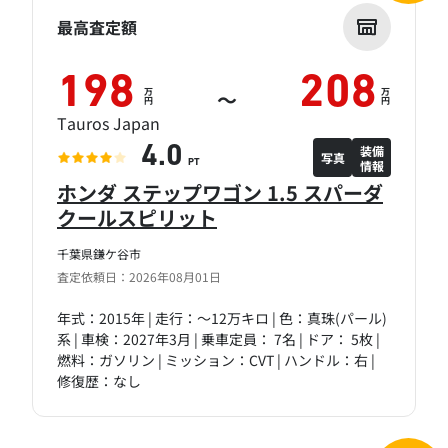
最高査定額
198
208
万
万
～
円
円
Tauros Japan
装備
4.0
写真
情報
PT
ホンダ ステップワゴン 1.5 スパーダ
クールスピリット
千葉県鎌ケ谷市
査定依頼日：2026年08月01日
年式：2015年 | 走行：～12万キロ | 色：真珠(パール)
系 | 車検：2027年3月 | 乗車定員： 7名 | ドア： 5枚 |
燃料：ガソリン | ミッション：CVT | ハンドル：右 |
修復歴：なし