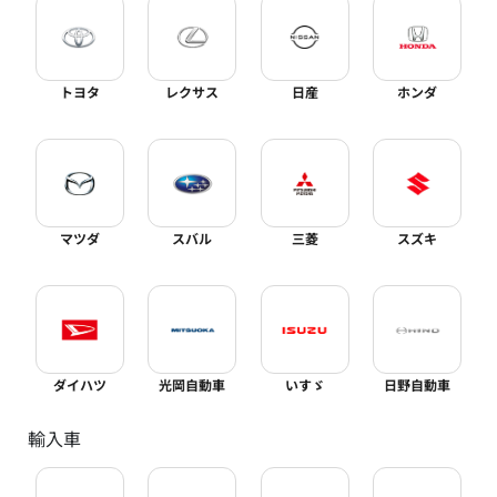
トヨタ
レクサス
日産
ホンダ
マツダ
スバル
三菱
スズキ
ダイハツ
光岡自動車
いすゞ
日野自動車
輸入車