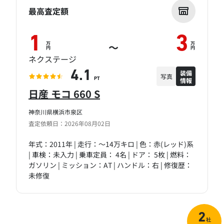
最高査定額
1
3
万
万
～
円
円
ネクステージ
装備
4.1
写真
情報
PT
日産 モコ 660 S
神奈川県横浜市泉区
査定依頼日：2026年08月02日
年式：2011年 | 走行：～14万キロ | 色：赤(レッド)系
| 車検：未入力 | 乗車定員： 4名 | ドア： 5枚 | 燃料：
ガソリン | ミッション：AT | ハンドル：右 | 修復歴：
未修復
2
社