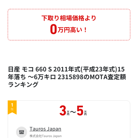
下取り相場価格より
0
万円高い！
日産 モコ 660 S 2011年式(平成23年式)15
年落ち ～6万キロ 2315898のMOTA査定額
ランキング
1
3
5
～
位
万
万
円
円
Tauros Japan
株式会社Tauros Japan