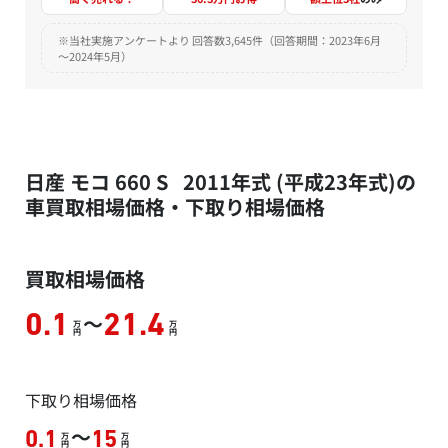
※当社実施アンケートより 回答数3,645件（回答期間：2023年6月
～2024年5月）
日産 モコ 660 S 2011年式 (平成23年式)の
車買取相場価格・下取り相場価格
買取相場価格
～
0.1
21.4
万
万
円
円
下取り相場価格
～
0.1
15
万
万
円
円