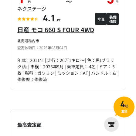
～
円
円
ネクステージ
装備
4.1
写真
情報
PT
日産 モコ 660 S FOUR 4WD
北海道稚内市
査定依頼日：2026年08月04日
年式：2011年 | 走行：20万1キロ～ | 色：黒(ブラッ
ク)系 | 車検：2026年9月 | 乗車定員： 4名 | ドア： 5
枚 | 燃料：ガソリン | ミッション：AT | ハンドル：右 |
修復歴：修復済
4
社
査定
最高査定額