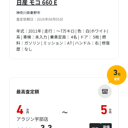
日産 モコ 660 E
神奈川県秦野市
査定依頼日：2026年08月05日
年式：2011年 | 走行：～7万キロ | 色：白(ホワイト)
系 | 車検：未入力 | 乗車定員： 4名 | ドア： 5枚 | 燃
料：ガソリン | ミッション：AT | ハンドル：右 | 修復
歴：なし
3
社
査定
最高査定額
4
5
万
万
～
円
円
アラジン宇部店
装備