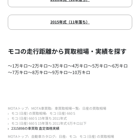
2015年式（11年落ち）
モコの走行距離から買取相場・実績を探す
～1万キロ
～2万キロ
～3万キロ
～4万キロ
～5万キロ
～6万キロ
～7万キロ
～8万キロ
～9万キロ
～10万キロ
MOTAトップ
MOTA車買取
車買取相場一覧
日産の買取相場
モコ (日産) の買取相場
モコ (日産) 660 S
モコ (日産) 660 S 15年落ち 2011年式
モコ (日産) 660 S 15年落ち 2011年式 6万キロ以下
2315898の車買取 査定価格実績
MOTAトップ
自動車カタログ
日産
モコ
モコ (日産) の買取相場