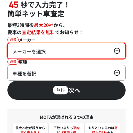
秒で入力完了！
45
簡単ネット車査定
最短3時間後
最大20社
から、
愛車の
査定結果を無料
でお知らせ！
メーカー
必須
メーカーを選択
車種
必須
車種を選択
次へ
無料
MOTAが選ばれる３つの理由
最大20社が競うから
下取りよりも
平均
やりとりするのは
高
高く売れる！
30.3万円お得
額上位3社
のみ