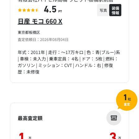
装備
4.5
写真
情報
PT
日産 モコ 660 X
東京都板橋区
査定依頼日：2026年08月04日
年式：2011年 | 走行：～17万キロ | 色：青(ブルー)系
| 車検：未入力 | 乗車定員： 4名 | ドア： 5枚 | 燃料：
ガソリン | ミッション：CVT | ハンドル：右 | 修復
歴：未修復
1
社
査定
最高査定額
1
3
万
万