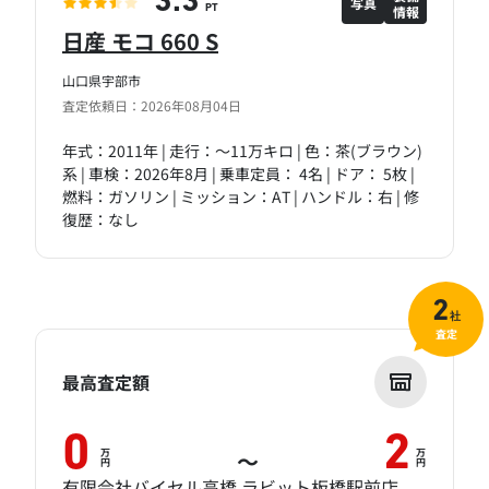
3.3
写真
情報
PT
日産 モコ 660 S
山口県宇部市
査定依頼日：2026年08月04日
年式：2011年 | 走行：～11万キロ | 色：茶(ブラウン)
系 | 車検：2026年8月 | 乗車定員： 4名 | ドア： 5枚 |
燃料：ガソリン | ミッション：AT | ハンドル：右 | 修
復歴：なし
2
社
査定
最高査定額
0
2
万
万
～
円
円
有限会社バイセル高橋 ラビット板橋駅前店