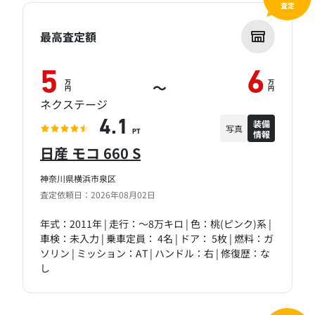
査定
最高査定額
5
6
万
万
～
円
円
ネクステージ
装備
4.1
写真
情報
PT
日産 モコ 660 S
神奈川県横浜市泉区
査定依頼日：2026年08月02日
年式：2011年 | 走行：～8万キロ | 色：桃(ピンク)系 |
車検：未入力 | 乗車定員： 4名 | ドア： 5枚 | 燃料：ガ
ソリン | ミッション：AT | ハンドル：右 | 修復歴：な
し