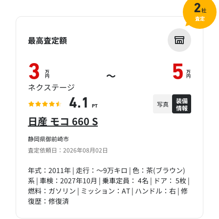
2
社
査定
最高査定額
3
5
万
万
～
円
円
ネクステージ
装備
4.1
写真
情報
PT
日産 モコ 660 S
静岡県御前崎市
査定依頼日：2026年08月02日
年式：2011年 | 走行：～9万キロ | 色：茶(ブラウン)
系 | 車検：2027年10月 | 乗車定員： 4名 | ドア： 5枚 |
燃料：ガソリン | ミッション：AT | ハンドル：右 | 修
復歴：修復済