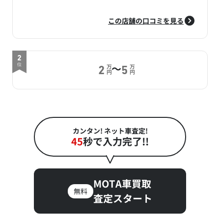
この店舗の口コミを見る
2
～
位
万
万
2
5
円
円
カンタン! ネット車査定!
45
秒で入力完了!!
MOTA車買取
無料
査定スタート