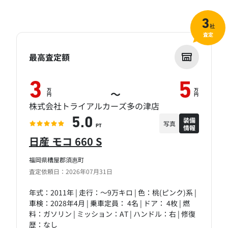
3
社
査定
最高査定額
3
5
万
万
～
円
円
株式会社トライアルカーズ多の津店
装備
5.0
写真
情報
PT
日産 モコ 660 S
福岡県糟屋郡須惠町
査定依頼日：2026年07月31日
年式：2011年 | 走行：～9万キロ | 色：桃(ピンク)系 |
車検：2028年4月 | 乗車定員： 4名 | ドア： 4枚 | 燃
料：ガソリン | ミッション：AT | ハンドル：右 | 修復
歴：なし