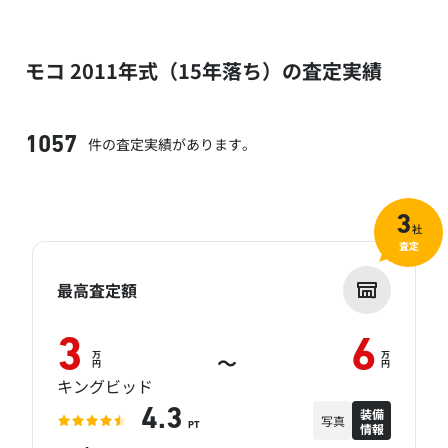
モコ 2011年式（15年落ち）の査定実績
件の査定実績があります。
1057
3
社
査定
最高査定額
3
6
万
万
～
円
円
キングビッド
装備
4.3
写真
情報
PT