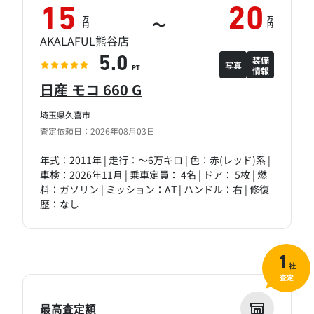
15
20
万
万
～
円
円
AKALAFUL熊谷店
装備
5.0
写真
情報
PT
日産 モコ 660 G
埼玉県久喜市
査定依頼日：2026年08月03日
年式：2011年 | 走行：～6万キロ | 色：赤(レッド)系 |
車検：2026年11月 | 乗車定員： 4名 | ドア： 5枚 | 燃
料：ガソリン | ミッション：AT | ハンドル：右 | 修復
歴：なし
1
社
査定
最高査定額