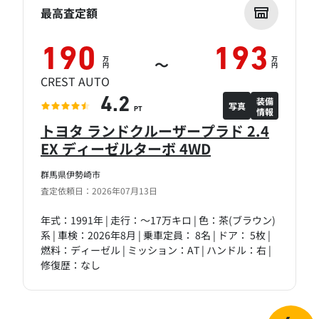
最高査定額
190
193
万
万
～
円
円
CREST AUTO
装備
4.2
写真
情報
PT
トヨタ ランドクルーザープラド 2.4
EX ディーゼルターボ 4WD
群馬県伊勢崎市
査定依頼日：2026年07月13日
年式：1991年 | 走行：～17万キロ | 色：茶(ブラウン)
系 | 車検：2026年8月 | 乗車定員： 8名 | ドア： 5枚 |
燃料：ディーゼル | ミッション：AT | ハンドル：右 |
修復歴：なし