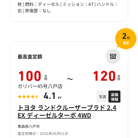
枚 | 燃料：ディーゼル | ミッション：AT | ハンドル：
右 | 修復歴：なし
2
社
査定
最高査定額
100
120
万
万
～
円
円
ガリバー45号八戸店
装備
4.1
写真
情報
PT
トヨタ ランドクルーザープラド 2.4
EX ディーゼルターボ 4WD
青森県八戸市
査定依頼日：2026年06月01日