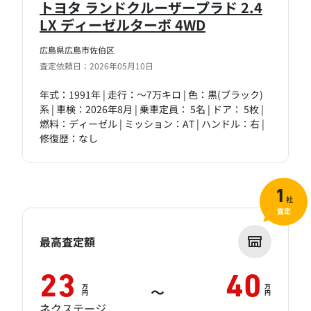
トヨタ ランドクルーザープラド 2.4
LX ディーゼルターボ 4WD
広島県広島市佐伯区
査定依頼日：2026年05月10日
年式：1991年 | 走行：～7万キロ | 色：黒(ブラック)
系 | 車検：2026年8月 | 乗車定員： 5名 | ドア： 5枚 |
燃料：ディーゼル | ミッション：AT | ハンドル：右 |
修復歴：なし
1
社
査定
最高査定額
23
40
万
万
～
円
円
ネクステージ