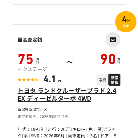
4
社
査定
最高査定額
75
90
万
万
～
円
円
ネクステージ
装備
4.1
写真
情報
PT
トヨタ ランドクルーザープラド 2.4
EX ディーゼルターボ 4WD
新潟県新潟市西区
査定依頼日：2026年06月17日
年式：1991年 | 走行：20万1キロ～ | 色：黒(ブラッ
ク)系 | 車検：2026年6月 | 乗車定員： 5名 | ドア： 5