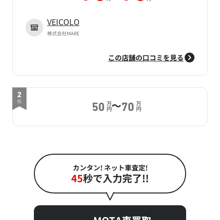
VEICOLO
株式会社MARE
この店舗の口コミを見る
2
～
位
万
万
50
70
円
円
カンタン! ネット車査定!
45
秒で入力完了!!