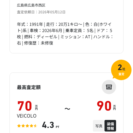
広島県広島市西区
査定依頼日：2026年05月12日
年式：1991年 | 走行：20万1キロ～ | 色：白(ホワイ
ト)系 | 車検：2026年6月 | 乗車定員： 5名 | ドア： 5
枚 | 燃料：ディーゼル | ミッション：AT | ハンドル：
右 | 修復歴：未修復
2
社
査定
最高査定額
70
90
万
万
～
円
円
VEICOLO
装備
4.3
写真
情報
PT