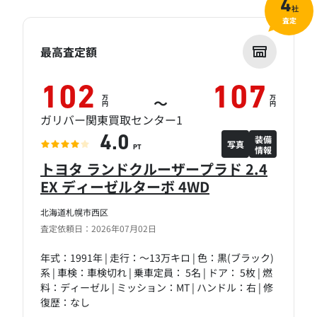
4
社
査定
最高査定額
102
107
万
万
～
円
円
ガリバー関東買取センター1
装備
4.0
写真
情報
PT
トヨタ ランドクルーザープラド 2.4
EX ディーゼルターボ 4WD
北海道札幌市西区
査定依頼日：2026年07月02日
年式：1991年 | 走行：～13万キロ | 色：黒(ブラック)
系 | 車検：車検切れ | 乗車定員： 5名 | ドア： 5枚 | 燃
料：ディーゼル | ミッション：MT | ハンドル：右 | 修
復歴：なし