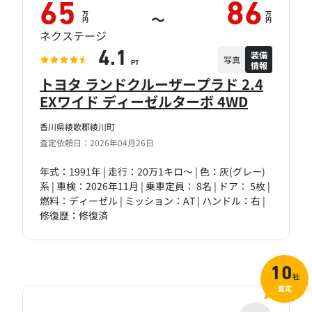
65
86
万
万
～
円
円
ネクステージ
装備
4.1
写真
情報
PT
トヨタ ランドクルーザープラド 2.4
EXワイド ディーゼルターボ 4WD
香川県綾歌郡綾川町
査定依頼日：2026年04月26日
年式：1991年 | 走行：20万1キロ～ | 色：灰(グレー)
系 | 車検：2026年11月 | 乗車定員： 8名 | ドア： 5枚 |
燃料：ディーゼル | ミッション：AT | ハンドル：右 |
修復歴：修復済
10
社
査定