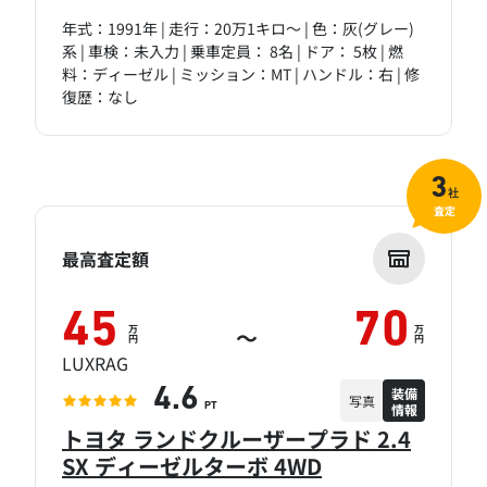
年式：1991年 | 走行：20万1キロ～ | 色：灰(グレー)
系 | 車検：未入力 | 乗車定員： 8名 | ドア： 5枚 | 燃
料：ディーゼル | ミッション：MT | ハンドル：右 | 修
復歴：なし
3
社
査定
最高査定額
45
70
万
万
～
円
円
LUXRAG
装備
4.6
写真
情報
PT
トヨタ ランドクルーザープラド 2.4
SX ディーゼルターボ 4WD