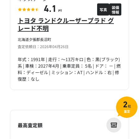
装備
4.1
写真
情報
PT
トヨタ ランドクルーザープラド グ
レード不明
北海道夕張郡長沼町
査定依頼日：2026年04月26日
年式：1991年 | 走行：～13万キロ | 色：黒(ブラック)
系 | 車検：2027年4月 | 乗車定員： 5名 | ドア： － | 燃
料：ディーゼル | ミッション：AT | ハンドル：右 | 修
復歴：なし
2
社
査定
最高査定額