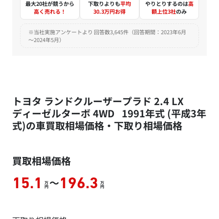
最大20社が競うから
下取りよりも
平均
やりとりするのは
高
高く売れる！
30.3万円お得
額上位3社
のみ
※当社実施アンケートより 回答数3,645件（回答期間：2023年6月
～2024年5月）
トヨタ ランドクルーザープラド 2.4 LX
ディーゼルターボ 4WD 1991年式 (平成3年
式)の車買取相場価格・下取り相場価格
買取相場価格
～
15.1
196.3
万
万
円
円