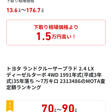
下取り相場価格
～
13.6
176.7
万
万
円
円
下取り相場価格より
1.5
万円高い！
トヨタ ランドクルーザープラド 2.4 LX
ディーゼルターボ 4WD 1991年式(平成3年
式)35年落ち ～7万キロ 2313486のMOTA査
定額ランキング
1
70
90
～
位
万
万
円
円