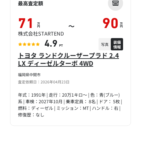
最高査定額
71
90
万
万
～
円
円
株式会社STARTEND
装備
4.9
写真
情報
PT
トヨタ ランドクルーザープラド 2.4
LX ディーゼルターボ 4WD
福岡県中間市
査定依頼日：2026年04月23日
年式：1991年 | 走行：20万1キロ～ | 色：青(ブルー)
系 | 車検：2027年10月 | 乗車定員： 8名 | ドア： 5枚 |
燃料：ディーゼル | ミッション：MT | ハンドル：右 |
修復歴：なし