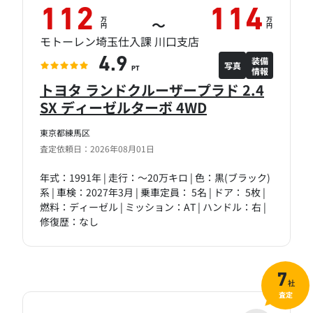
112
114
万
万
～
円
円
モトーレン埼玉仕入課 川口支店
装備
4.9
写真
情報
PT
トヨタ ランドクルーザープラド 2.4
SX ディーゼルターボ 4WD
東京都練馬区
査定依頼日：2026年08月01日
年式：1991年 | 走行：～20万キロ | 色：黒(ブラック)
系 | 車検：2027年3月 | 乗車定員： 5名 | ドア： 5枚 |
燃料：ディーゼル | ミッション：AT | ハンドル：右 |
修復歴：なし
7
社
査定