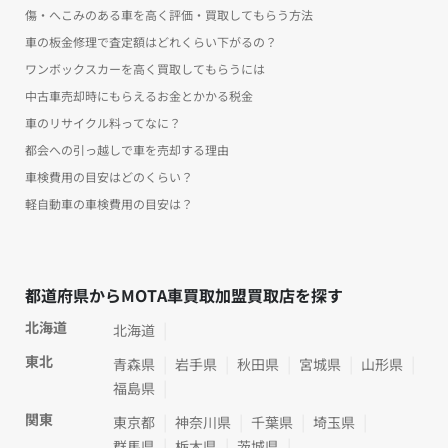
傷・へこみのある車を高く評価・買取してもらう方法
車の板金修理で査定額はどれくらい下がるの？
ワンボックスカーを高く買取してもらうには
中古車売却時にもらえるお金とかかる税金
車のリサイクル料ってなに？
都会への引っ越しで車を売却する理由
車検費用の目安はどのくらい？
軽自動車の車検費用の目安は？
都道府県からMOTA車買取加盟買取店を探す
北海道
北海道
東北
青森県
岩手県
秋田県
宮城県
山形県
福島県
関東
東京都
神奈川県
千葉県
埼玉県
群馬県
栃木県
茨城県