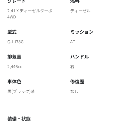
グレード
燃料
2.4 LX ディーゼルターボ
ディーゼル
4WD
型式
ミッション
Q-LJ78G
AT
排気量
ハンドル
2,446cc
右
車体色
修復歴
黒(ブラック)系
なし
装備・状態