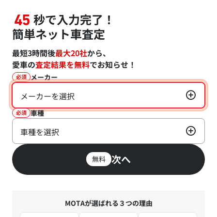
秒で入力完了！
45
簡単ネット車査定
最短3時間後
最大20社
から、
愛車の
査定結果を無料
でお知らせ！
メーカー
必須
メーカーを選択
車種
必須
車種を選択
次へ
無料
MOTAが選ばれる３つの理由