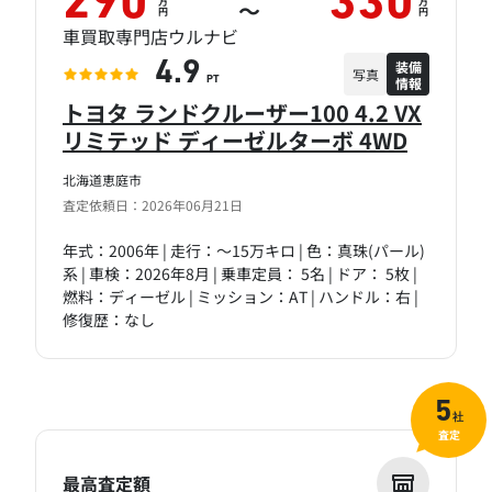
290
330
万
万
～
円
円
車買取専門店ウルナビ
装備
4.9
写真
情報
PT
トヨタ ランドクルーザー100 4.2 VX
リミテッド ディーゼルターボ 4WD
北海道恵庭市
査定依頼日：2026年06月21日
年式：2006年 | 走行：～15万キロ | 色：真珠(パール)
系 | 車検：2026年8月 | 乗車定員： 5名 | ドア： 5枚 |
燃料：ディーゼル | ミッション：AT | ハンドル：右 |
修復歴：なし
5
社
査定
最高査定額