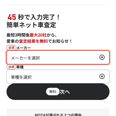
秒で入力完了！
45
簡単ネット車査定
最短3時間後
最大20社
から、
愛車の
査定結果を無料
でお知らせ！
メーカー
必須
メーカーを選択
車種
必須
車種を選択
次へ
無料
MOTAが選ばれる３つの理由