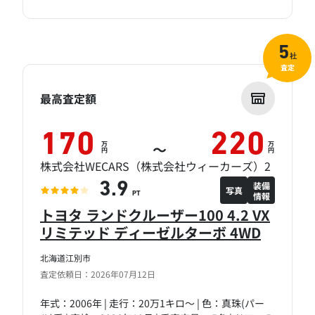
5
社
査定
最高査定額
170
220
万
万
～
円
円
株式会社WECARS（株式会社ウィーカーズ）2
装備
3.9
写真
情報
PT
トヨタ ランドクルーザー100 4.2 VX
リミテッド ディーゼルターボ 4WD
北海道江別市
査定依頼日：2026年07月12日
年式：2006年 | 走行：20万1キロ～ | 色：真珠(パー