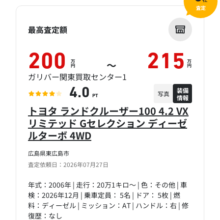
社
査定
最高査定額
200
215
万
万
～
円
円
ガリバー関東買取センター1
装備
4.0
写真
情報
PT
トヨタ ランドクルーザー100 4.2 VX
リミテッド Gセレクション ディーゼ
ルターボ 4WD
広島県東広島市
査定依頼日：2026年07月27日
年式：2006年 | 走行：20万1キロ～ | 色：その他 | 車
検：2026年12月 | 乗車定員： 5名 | ドア： 5枚 | 燃
料：ディーゼル | ミッション：AT | ハンドル：右 | 修
復歴：なし