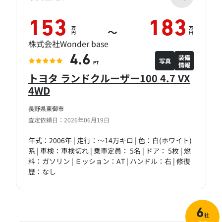
153
183
万
万
～
円
円
株式会社Wonder base
装備
4.6
写真
情報
PT
トヨタ ランドクルーザー100 4.7 VX
4WD
長野県東御市
査定依頼日：2026年06月19日
年式：2006年 | 走行：～14万キロ | 色：白(ホワイト)
系 | 車検：車検切れ | 乗車定員： 5名 | ドア： 5枚 | 燃
料：ガソリン | ミッション：AT | ハンドル：右 | 修復
歴：なし
6
社