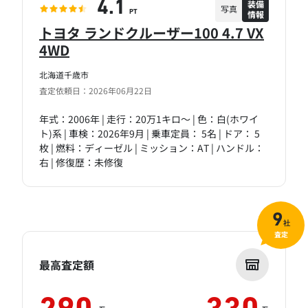
装備
4.1
写真
情報
PT
トヨタ ランドクルーザー100 4.7 VX
4WD
北海道千歳市
査定依頼日：2026年06月22日
年式：2006年 | 走行：20万1キロ～ | 色：白(ホワイ
ト)系 | 車検：2026年9月 | 乗車定員： 5名 | ドア： 5
枚 | 燃料：ディーゼル | ミッション：AT | ハンドル：
右 | 修復歴：未修復
9
社
査定
最高査定額