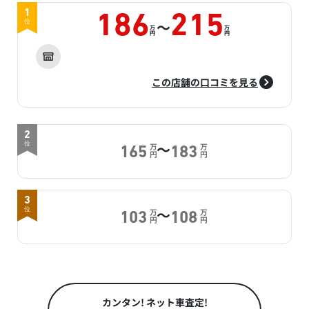
1
186
215
～
位
万
万
円
円
この店舗の口コミを見る
2
～
位
万
万
165
183
円
円
3
～
位
万
万
103
108
円
円
カンタン! ネット車査定!