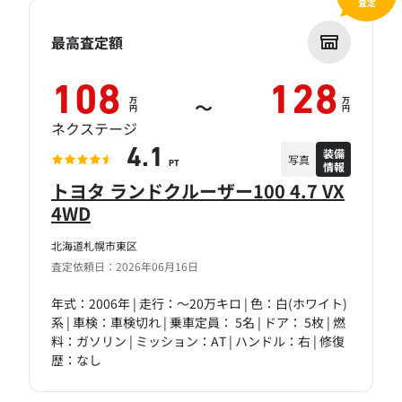
査定
最高査定額
108
128
万
万
～
円
円
ネクステージ
装備
4.1
写真
情報
PT
トヨタ ランドクルーザー100 4.7 VX
4WD
北海道札幌市東区
査定依頼日：2026年06月16日
年式：2006年 | 走行：～20万キロ | 色：白(ホワイト)
系 | 車検：車検切れ | 乗車定員： 5名 | ドア： 5枚 | 燃
料：ガソリン | ミッション：AT | ハンドル：右 | 修復
歴：なし