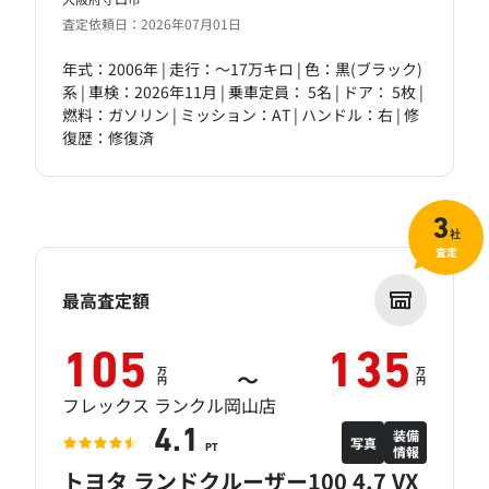
査定依頼日：2026年07月01日
年式：2006年 | 走行：～17万キロ | 色：黒(ブラック)
系 | 車検：2026年11月 | 乗車定員： 5名 | ドア： 5枚 |
燃料：ガソリン | ミッション：AT | ハンドル：右 | 修
復歴：修復済
3
社
査定
最高査定額
105
135
万
万
～
円
円
フレックス ランクル岡山店
装備
4.1
写真
情報
PT
トヨタ ランドクルーザー100 4.7 VX