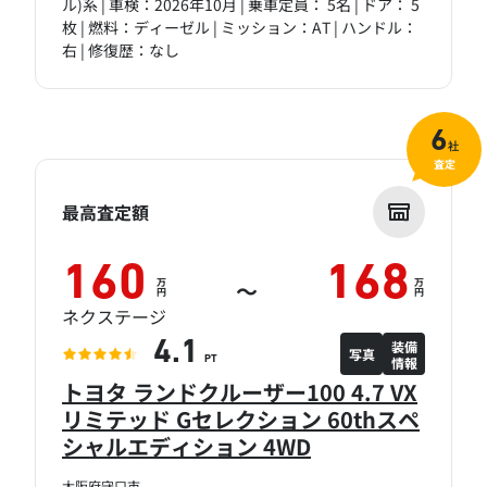
ル)系 | 車検：2026年10月 | 乗車定員： 5名 | ドア： 5
枚 | 燃料：ディーゼル | ミッション：AT | ハンドル：
右 | 修復歴：なし
6
社
査定
最高査定額
160
168
万
万
～
円
円
ネクステージ
装備
4.1
写真
情報
PT
トヨタ ランドクルーザー100 4.7 VX
リミテッド Gセレクション 60thスペ
シャルエディション 4WD
大阪府守口市