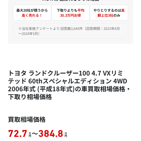
最大20社が競うから
下取りよりも
平均
やりとりするのは
高
高く売れる！
30.3万円お得
額上位3社
のみ
※当社実施アンケートより 回答数3,645件（回答期間：2023年6月
～2024年5月）
トヨタ ランドクルーザー100 4.7 VXリミ
テッド 60thスペシャルエディション 4WD
2006年式 (平成18年式)の車買取相場価格・
下取り相場価格
買取相場価格
～
72.7
384.8
万
万
円
円