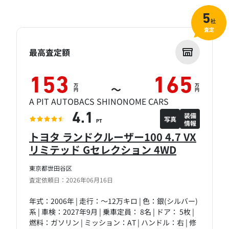
5
社
査定
最高査定額
153
165
万
万
～
円
円
A PIT AUTOBACS SHINONOME CARS
装備
4.1
写真
情報
PT
トヨタ ランドクルーザー100 4.7 VX
リミテッド Gセレクション 4WD
東京都世田谷区
査定依頼日：2026年06月16日
年式：2006年 | 走行：～12万キロ | 色：銀(シルバー)
系 | 車検：2027年9月 | 乗車定員： 8名 | ドア： 5枚 |
燃料：ガソリン | ミッション：AT | ハンドル：右 | 修