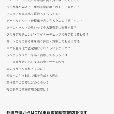
走行距離や年式で、車の査定額はどれくらい変わる？
マニュアル車は高く買取ってもらえる！
チャイルドシート仕様車を高く売るための注意ポイント
タバコやペットの臭いって中古車査定に影響する？
フルモデルチェンジ・マイナーチェンジで査定額は変わる？
傷・へこみのある車を高く評価・買取してもらう方法
車の板金修理で査定額はどれくらい下がるの？
ワンボックスカーを高く買取してもらうには
中古車売却時にもらえるお金とかかる税金
車のリサイクル料ってなに？
都会への引っ越しで車を売却する理由
車検費用の目安はどのくらい？
軽自動車の車検費用の目安は？
都道府県からMOTA車買取加盟買取店を探す