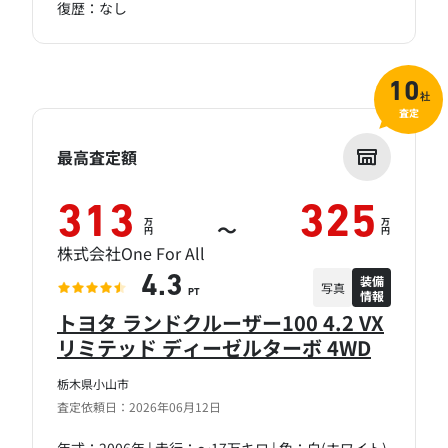
復歴：なし
10
社
査定
最高査定額
313
325
万
万
～
円
円
株式会社One For All
装備
4.3
写真
情報
PT
トヨタ ランドクルーザー100 4.2 VX
リミテッド ディーゼルターボ 4WD
栃木県小山市
査定依頼日：2026年06月12日