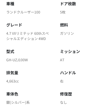
車種
ドア枚数
ランドクルーザー100
5枚
グレード
燃料
4.7 VXリミテッド 60thスペ
ガソリン
シャルエディション 4WD
型式
ミッション
GH-UZJ100W
AT
排気量
ハンドル
4,663cc
右
車体色
修復歴
銀(シルバー)系
なし