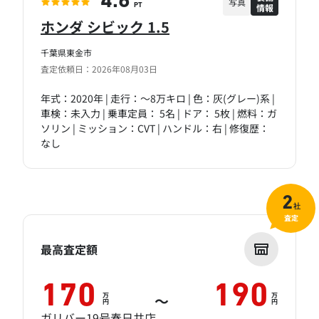
4.6
写真
情報
PT
ホンダ シビック 1.5
千葉県東金市
査定依頼日：2026年08月03日
年式：2020年 | 走行：～8万キロ | 色：灰(グレー)系 |
車検：未入力 | 乗車定員： 5名 | ドア： 5枚 | 燃料：ガ
ソリン | ミッション：CVT | ハンドル：右 | 修復歴：
なし
2
社
査定
最高査定額
170
190
万
万
～
円
円
ガリバー19号春日井店