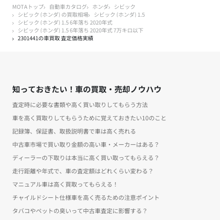
MOTAトップ
自動車カタログ
ホンダ
シビック
シビック (ホンダ) の買取相場
シビック (ホンダ) 1.5
シビック (ホンダ) 1.5 6年落ち 2020年式
シビック (ホンダ) 1.5 6年落ち 2020年式 7万キロ以下
2301441の車買取 査定価格実績
知っておきたい！車の買取・売却ノウハウ
査定時に必要な書類や高く買い取りしてもらう方法
車を高く買取りしてもらうために覚えておきたい10のこと
記録簿、保証書、取扱説明書で車は高く売れる
中古車市場で買い取り金額の高い車・メーカーはある？
ディーラーの下取りは本当に高く買い取ってもらえる？
走行距離や年式で、車の査定額はどれくらい変わる？
マニュアル車は高く買取ってもらえる！
チャイルドシート仕様車を高く売るための注意ポイント
タバコやペットの臭いって中古車査定に影響する？