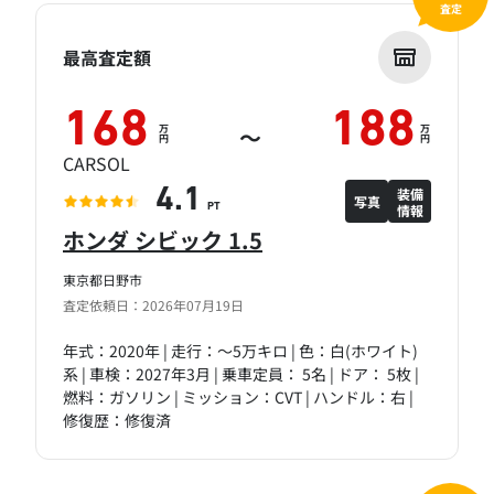
査定
最高査定額
168
188
万
万
～
円
円
CARSOL
装備
4.1
写真
情報
PT
ホンダ シビック 1.5
東京都日野市
査定依頼日：2026年07月19日
年式：2020年 | 走行：～5万キロ | 色：白(ホワイト)
系 | 車検：2027年3月 | 乗車定員： 5名 | ドア： 5枚 |
燃料：ガソリン | ミッション：CVT | ハンドル：右 |
修復歴：修復済