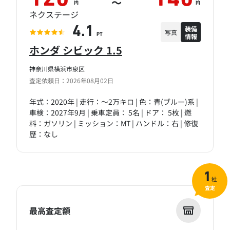
～
円
円
ネクステージ
装備
4.1
写真
情報
PT
ホンダ シビック 1.5
神奈川県横浜市泉区
査定依頼日：2026年08月02日
年式：2020年 | 走行：～2万キロ | 色：青(ブルー)系 |
車検：2027年9月 | 乗車定員： 5名 | ドア： 5枚 | 燃
料：ガソリン | ミッション：MT | ハンドル：右 | 修復
歴：なし
1
社
査定
最高査定額