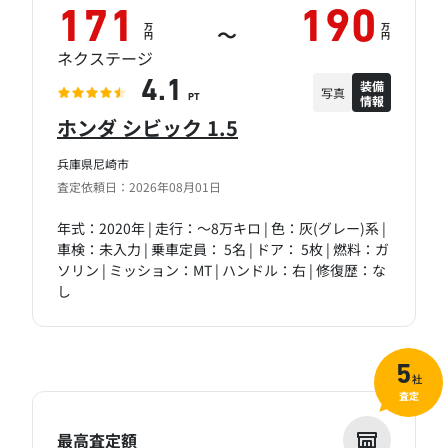
171
190
万
万
～
円
円
ネクステージ
装備
4.1
写真
情報
PT
ホンダ シビック 1.5
兵庫県尼崎市
査定依頼日：2026年08月01日
年式：2020年 | 走行：～8万キロ | 色：灰(グレー)系 |
車検：未入力 | 乗車定員： 5名 | ドア： 5枚 | 燃料：ガ
ソリン | ミッション：MT | ハンドル：右 | 修復歴：な
し
5
社
査定
最高査定額