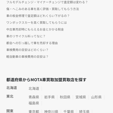
フルモデルチェンジ・マイナーチェンジで査定額は変わる？
傷・へこみのある車を高く評価・買取してもらう方法
車の板金修理で査定額はどれくらい下がるの？
ワンボックスカーを高く買取してもらうには
中古車売却時にもらえるお金とかかる税金
車のリサイクル料ってなに？
都会への引っ越しで車を売却する理由
車検費用の目安はどのくらい？
軽自動車の車検費用の目安は？
都道府県からMOTA車買取加盟買取店を探す
北海道
北海道
東北
青森県
岩手県
秋田県
宮城県
山形県
福島県
関東
東京都
神奈川県
千葉県
埼玉県