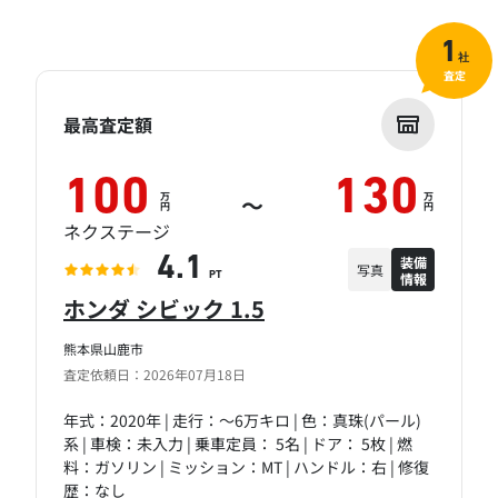
1
社
査定
最高査定額
100
130
万
万
～
円
円
ネクステージ
装備
4.1
写真
情報
PT
ホンダ シビック 1.5
熊本県山鹿市
査定依頼日：2026年07月18日
年式：2020年 | 走行：～6万キロ | 色：真珠(パール)
系 | 車検：未入力 | 乗車定員： 5名 | ドア： 5枚 | 燃
料：ガソリン | ミッション：MT | ハンドル：右 | 修復
歴：なし