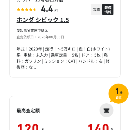
装備
4.4
写真
情報
PT
ホンダ シビック 1.5
愛知県名古屋市緑区
査定依頼日：2026年08月03日
年式：2020年 | 走行：～5万キロ | 色：白(ホワイト)
系 | 車検：未入力 | 乗車定員： 5名 | ドア： 5枚 | 燃
料：ガソリン | ミッション：CVT | ハンドル：右 | 修
復歴：なし
1
社
査定
最高査定額
120
140
万
万