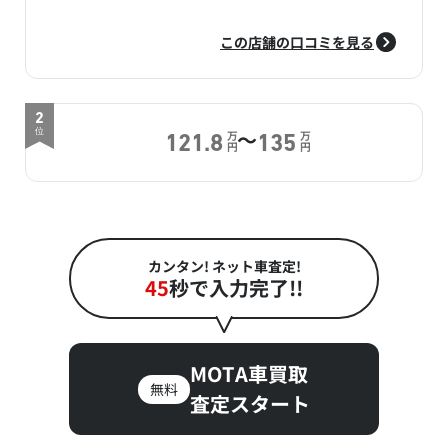
この店舗の口コミを見る
2
～
位
万
万
121.8
135
円
円
カンタン! ネット車査定!
45
秒で入力完了!!
MOTA車買取
無料
査定スタート