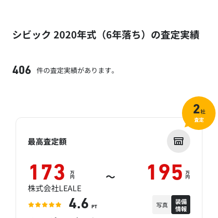
シビック 2020年式（6年落ち）の査定実績
件の査定実績があります。
406
2
社
査定
最高査定額
173
195
万
万
～
円
円
株式会社LEALE
装備
4.6
写真
情報
PT