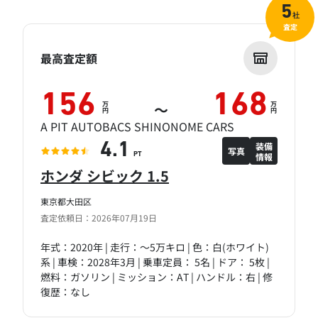
5
社
査定
最高査定額
156
168
万
万
～
円
円
A PIT AUTOBACS SHINONOME CARS
装備
4.1
写真
情報
PT
ホンダ シビック 1.5
東京都大田区
査定依頼日：2026年07月19日
年式：2020年 | 走行：～5万キロ | 色：白(ホワイト)
系 | 車検：2028年3月 | 乗車定員： 5名 | ドア： 5枚 |
燃料：ガソリン | ミッション：AT | ハンドル：右 | 修
復歴：なし