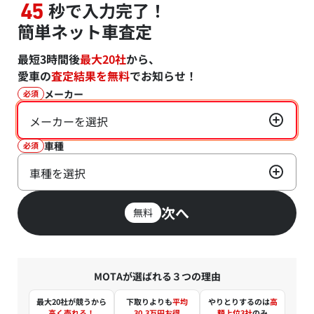
秒で入力完了！
45
簡単ネット車査定
最短3時間後
最大20社
から、
愛車の
査定結果を無料
でお知らせ！
メーカー
必須
メーカーを選択
車種
必須
車種を選択
次へ
無料
MOTAが選ばれる３つの理由
最大20社が競うから
下取りよりも
平均
やりとりするのは
高
高く売れる！
30.3万円お得
額上位3社
のみ