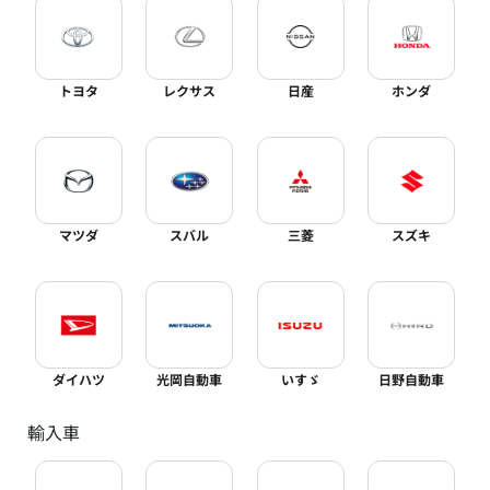
トヨタ
レクサス
日産
ホンダ
マツダ
スバル
三菱
スズキ
ダイハツ
光岡自動車
いすゞ
日野自動車
輸入車