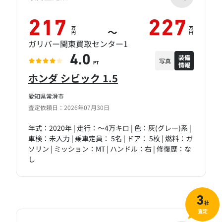
217
227
万
万
～
円
円
ガリバー関東買取センター1
装備
4.0
写真
情報
PT
ホンダ シビック 1.5
愛知県常滑市
査定依頼日：2026年07月30日
年式：2020年 | 走行：～4万キロ | 色：灰(グレー)系 |
車検：未入力 | 乗車定員： 5名 | ドア： 5枚 | 燃料：ガ
ソリン | ミッション：MT | ハンドル：右 | 修復歴：な
し
3
社
査定