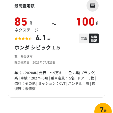
最高査定額
85
100
万
万
～
円
円
ネクステージ
装備
4.1
写真
情報
PT
ホンダ シビック 1.5
石川県金沢市
査定依頼日：2026年07月23日
年式：2020年 | 走行：～9万キロ | 色：黒(ブラック)
系 | 車検：2027年6月 | 乗車定員： 5名 | ドア： 5枚 |
燃料：その他 | ミッション：CVT | ハンドル：右 | 修
復歴：未修復
7
社