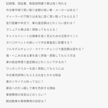
記録簿、保証書、取扱説明書で車は高く売れる
中古車市場で買い取り金額の高い車・メーカーはある？
ディーラーの下取りは本当に高く買い取ってもらえる？
走行距離や年式で、車の査定額はどれくらい変わる？
マニュアル車は高く買取ってもらえる！
チャイルドシート仕様車を高く売るための注意ポイント
タバコやペットの臭いって中古車査定に影響する？
フルモデルチェンジ・マイナーチェンジで査定額は変わる？
傷・へこみのある車を高く評価・買取してもらう方法
車の板金修理で査定額はどれくらい下がるの？
ワンボックスカーを高く買取してもらうには
中古車売却時にもらえるお金とかかる税金
車のリサイクル料ってなに？
都会への引っ越しで車を売却する理由
車検費用の目安はどのくらい？
軽自動車の車検費用の目安は？