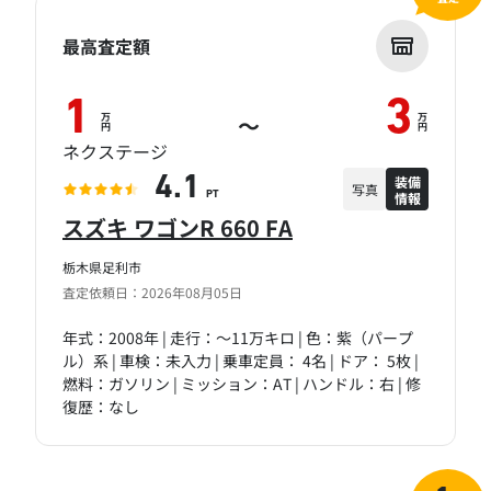
最高査定額
1
3
万
万
～
円
円
ネクステージ
装備
4.1
写真
情報
PT
スズキ ワゴンR 660 FA
栃木県足利市
査定依頼日：2026年08月05日
年式：2008年 | 走行：～11万キロ | 色：紫（パープ
ル）系 | 車検：未入力 | 乗車定員： 4名 | ドア： 5枚 |
燃料：ガソリン | ミッション：AT | ハンドル：右 | 修
復歴：なし