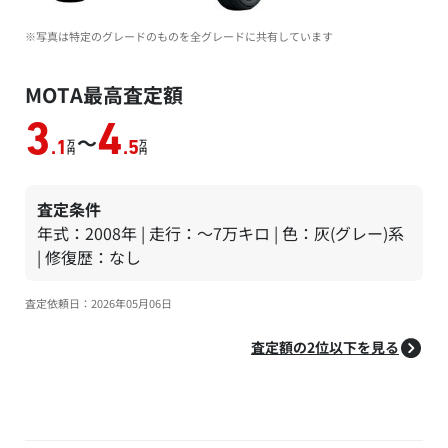
※写真は特定のグレードのものを全グレードに共有しています
MOTA最高査定額
3
4
～
万
万
.1
.5
円
円
査定条件
年式：2008年 | 走行：～7万キロ | 色：灰(グレー)系
| 修復歴：なし
査定依頼日：2026年05月06日
査定額の2位以下を見る