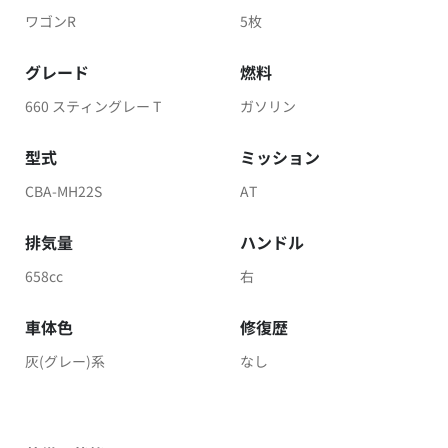
ワゴンR
5枚
グレード
燃料
660 スティングレー T
ガソリン
型式
ミッション
CBA-MH22S
AT
排気量
ハンドル
658cc
右
車体色
修復歴
灰(グレー)系
なし