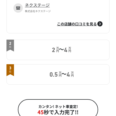
ネクステージ
株式会社ネクステージ
この店舗の口コミを見る
2
～
位
万
万
2
4
円
円
3
～
位
万
万
0.5
4
円
円
カンタン! ネット車査定!
45
秒で入力完了!!