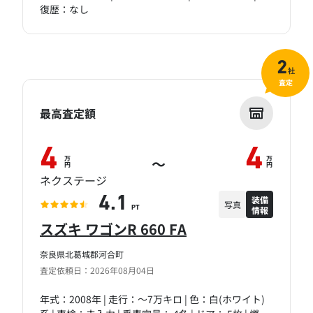
復歴：なし
2
社
査定
最高査定額
4
4
万
万
～
円
円
ネクステージ
装備
4.1
写真
情報
PT
スズキ ワゴンR 660 FA
奈良県北葛城郡河合町
査定依頼日：2026年08月04日
年式：2008年 | 走行：～7万キロ | 色：白(ホワイト)