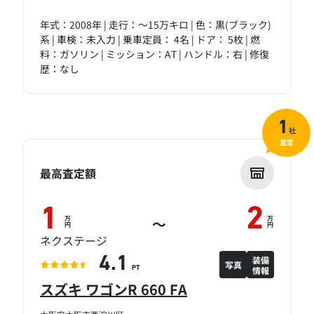
年式：2008年 | 走行：～15万キロ | 色：黒(ブラック)
系 | 車検：未入力 | 乗車定員： 4名 | ドア： 5枚 | 燃
料：ガソリン | ミッション：AT | ハンドル：右 | 修復
歴：なし
1
社
査定
最高査定額
1
2
万
万
～
円
円
ネクステージ
装備
4.1
写真
情報
PT
スズキ ワゴンR 660 FA