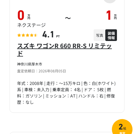
0
1
万
万
～
円
円
ネクステージ
装備
4.1
写真
情報
PT
スズキ ワゴンR 660 RR-S リミテッ
ド
神奈川県厚木市
査定依頼日：2026年08月05日
年式：2008年 | 走行：～15万キロ | 色：白(ホワイト)
系 | 車検：未入力 | 乗車定員： 4名 | ドア： 5枚 | 燃
料：ガソリン | ミッション：AT | ハンドル：右 | 修復
歴：なし
2
社
査定