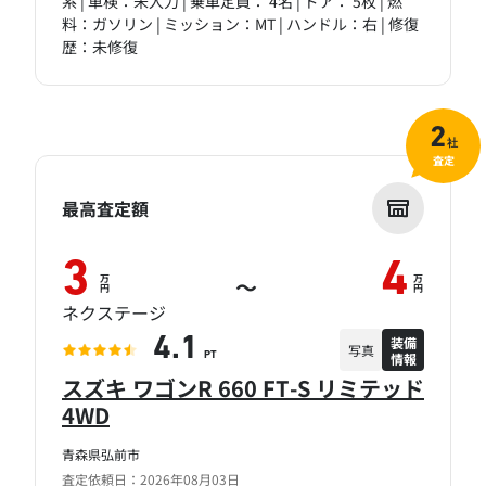
系 | 車検：未入力 | 乗車定員： 4名 | ドア： 5枚 | 燃
料：ガソリン | ミッション：MT | ハンドル：右 | 修復
歴：未修復
2
社
査定
最高査定額
3
4
万
万
～
円
円
ネクステージ
装備
4.1
写真
情報
PT
スズキ ワゴンR 660 FT-S リミテッド
4WD
青森県弘前市
査定依頼日：2026年08月03日