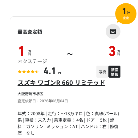
1
社
査定
最高査定額
1
3
万
万
～
円
円
ネクステージ
装備
4.1
写真
情報
PT
スズキ ワゴンR 660 リミテッド
大阪府堺市堺区
査定依頼日：2026年08月04日
年式：2008年 | 走行：～13万キロ | 色：真珠(パール)
系 | 車検：未入力 | 乗車定員： 4名 | ドア： 5枚 | 燃
料：ガソリン | ミッション：AT | ハンドル：右 | 修復
歴：なし