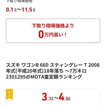
下取り相場価格
～
0.1
11.5
万
万
円
円
下取り相場価格より
0
万円高い！
スズキ ワゴンR 660 スティングレー T 2008
年式(平成20年式)18年落ち ～7万キロ
2301295のMOTA査定額ランキング
1
3
4
～
位
万
万
.1
.5
円
円