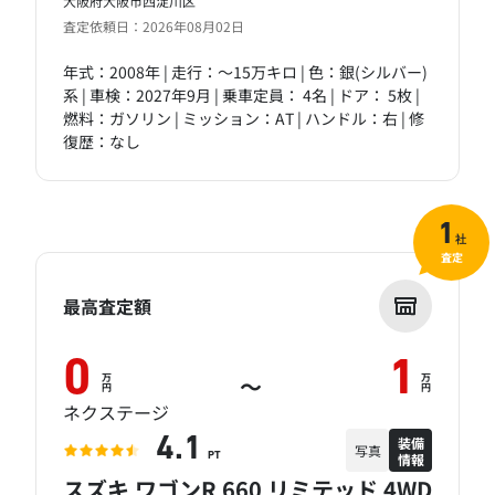
大阪府大阪市西淀川区
査定依頼日：2026年08月02日
年式：2008年 | 走行：～15万キロ | 色：銀(シルバー)
系 | 車検：2027年9月 | 乗車定員： 4名 | ドア： 5枚 |
燃料：ガソリン | ミッション：AT | ハンドル：右 | 修
復歴：なし
1
社
査定
最高査定額
0
1
万
万
～
円
円
ネクステージ
装備
4.1
写真
情報
PT
スズキ ワゴンR 660 リミテッド 4WD