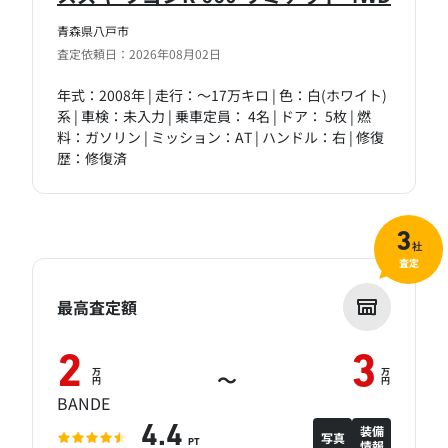
青森県八戸市
査定依頼日：2026年08月02日
年式：2008年 | 走行：～17万キロ | 色：白(ホワイト)
系 | 車検：未入力 | 乗車定員： 4名 | ドア： 5枚 | 燃
料：ガソリン | ミッション：AT | ハンドル：右 | 修復
歴：修復済
3
社
査定
最高査定額
2
3
万
万
～
円
円
BANDE
装備
4.4
写真
情報
PT