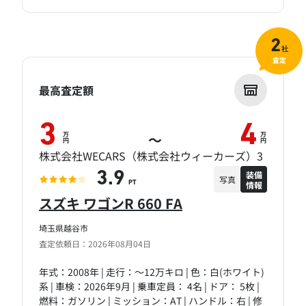
2
社
査定
最高査定額
3
4
万
万
～
円
円
株式会社WECARS（株式会社ウィーカーズ）3
装備
3.9
写真
情報
PT
スズキ ワゴンR 660 FA
埼玉県越谷市
査定依頼日：2026年08月04日
年式：2008年 | 走行：～12万キロ | 色：白(ホワイト)
系 | 車検：2026年9月 | 乗車定員： 4名 | ドア： 5枚 |
燃料：ガソリン | ミッション：AT | ハンドル：右 | 修