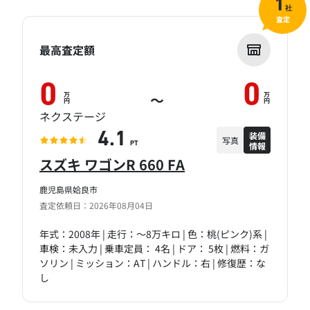
1
社
査定
最高査定額
0
0
万
万
～
円
円
ネクステージ
装備
4.1
写真
情報
PT
スズキ ワゴンR 660 FA
鹿児島県姶良市
査定依頼日：2026年08月04日
年式：2008年 | 走行：～8万キロ | 色：桃(ピンク)系 |
車検：未入力 | 乗車定員： 4名 | ドア： 5枚 | 燃料：ガ
ソリン | ミッション：AT | ハンドル：右 | 修復歴：な
し