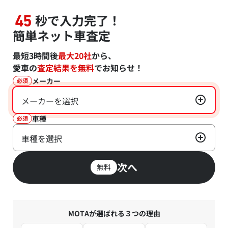
秒で入力完了！
45
簡単ネット車査定
最短3時間後
最大20社
から、
愛車の
査定結果を無料
でお知らせ！
メーカー
必須
メーカーを選択
車種
必須
車種を選択
次へ
無料
MOTAが選ばれる３つの理由